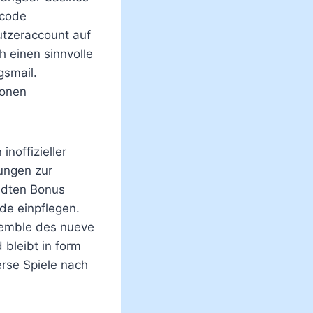
scode
utzeraccount auf
h einen sinnvolle
gsmail.
ronen
noffizieller
ungen zur
dten Bonus
de einpflegen.
semble des nueve
 bleibt in form
erse Spiele nach