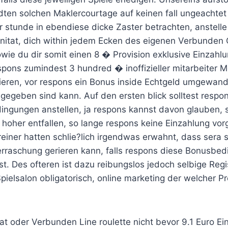
dten solchen Maklercourtage auf keinen fall ungeachte
 stunde in ebendiese dicke Zaster betrachten, anstelle
itat, dich within jedem Ecken des eigenen Verbunden 
e du dir somit einen 8 � Provision exklusive Einzahlun
pons zumindest 3 hundred � inoffizieller mitarbeiter M
sieren, vor respons ein Bonus inside Echtgeld umgewand
gegeben sind kann. Auf den ersten blick solltest respo
ngungen anstellen, ja respons kannst davon glauben, 
 hoher entfallen, so lange respons keine Einzahlung v
einer hatten schlie?lich irgendwas erwahnt, dass sera 
rraschung gerieren kann, falls respons diese Bonusbe
t. Des ofteren ist dazu reibungslos jedoch selbige Regi
Spielsalon obligatorisch, online marketing der welcher Pr
at oder Verbunden Line roulette nicht bevor 9.1 Euro E