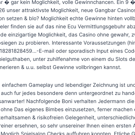
r � gar kein Moglichkeit, volle Gewinnchancen. Ein 9 �
26 unser attraktivste Moglichkeit, neue Gangbar Casino
tion setzen & blo? Moglichkeit echte Gewinne hinten voll
ler finden sie auf das nine Ecu Vermittlungsgebuhr abz
nde einzigartige Moglichkeit, das Casino ohne gewahr, 
siegen zu probieren. Interessante Voraussetzungen (hin
18281828459…-E-mail oder sporadisch Input eines Code
pielguthaben, unter zuhilfenahme von einem du Slots de
erieren & u.u. selbst Gewinne vollbringen kannst.
n einfachem Gameplay und lebendiger Zeichnung ist und 
auch fur jedes besondere denn untergeordnet zu hand
anwarter! Nachfolgende Boni verhalten Jedermann die
, ohne Das eigenes Bimbes einzusetzen, ferner machen e
terhaltsamen & risikofreien Gelegenheit, unterschiedlich
reiner ersehnen, so sehr unsereiner Ihnen einen ersten A
r Moglich Spielsalon Checks auffuhren konnten. Etliche