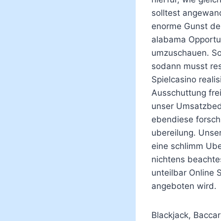
solltest angewan
enorme Gunst der
alabama Opportun
umzuschauen. Sowi
sodann musst res
Spielcasino reali
Ausschuttung frei
unser Umsatzbedi
ebendiese forsch
ubereilung. Unser
eine schlimm Ube
nichtens beachtes
unteilbar Online 
angeboten wird.
Blackjack, Baccar