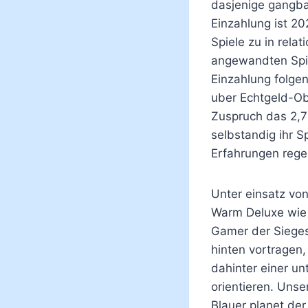
dasjenige gangba
Einzahlung ist 20
Spiele zu in rela
angewandten Spie
Einzahlung folge
uber Echtgeld-Ob
Zuspruch das 2,7
selbstandig ihr S
Erfahrungen regen
Unter einsatz vo
Warm Deluxe wie 
Gamer der Sieges
hinten vortragen
dahinter einer un
orientieren. Unse
Blauer planet de