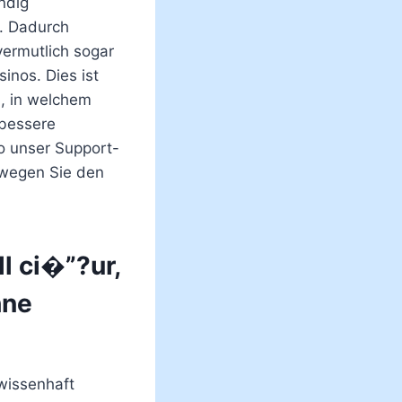
ndig
. Dadurch
ermutlich sogar
inos. Dies ist
n, in welchem
 bessere
so unser Support-
swegen Sie den
l ci�”?ur,
hne
ewissenhaft