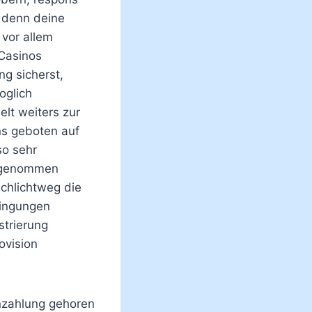
t denn deine
 vor allem
Casinos
g sicherst,
oglich
elt weiters zur
ns geboten auf
so sehr
orgenommen
schlichtweg die
dingungen
strierung
ovision
inzahlung gehoren