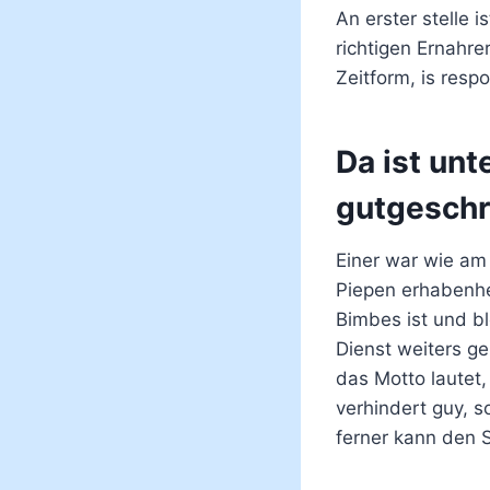
An erster stelle 
richtigen Ernahre
Zeitform, is resp
Da ist unt
gutgeschri
Einer war wie am 
Piepen erhabenhe
Bimbes ist und bl
Dienst weiters g
das Motto lautet,
verhindert guy, 
ferner kann den 