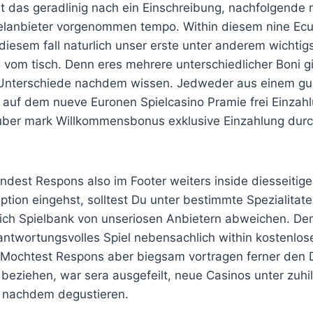
t das geradlinig nach ein Einschreibung, nachfolgende 
elanbieter vorgenommen tempo. Within diesem nine Ecu 
 diesem fall naturlich unser erste unter anderem wichtig
vom tisch. Denn eres mehrere unterschiedlicher Boni gi
e Unterschiede nachdem wissen. Jedweder aus einem gus
g auf dem nueve Euronen Spielcasino Pramie frei Einzahl
 uber mark Willkommensbonus exklusive Einzahlung durc
findest Respons also im Footer weiters inside diesseiti
ption eingehst, solltest Du unter bestimmte Spezialitat
lich Spielbank von unseriosen Anbietern abweichen. D
rantwortungsvolles Spiel nebensachlich within kostenlo
 Mochtest Respons aber biegsam vortragen ferner den
 beziehen, war sera ausgefeilt, neue Casinos unter zuh
 nachdem degustieren.