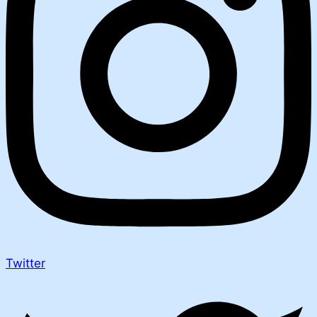
Twitter