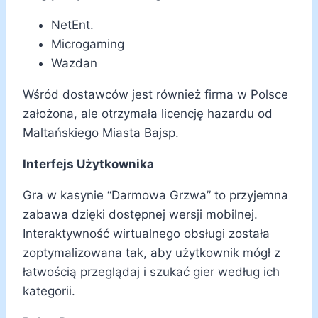
NetEnt.
Microgaming
Wazdan
Wśród dostawców jest również firma w Polsce
założona, ale otrzymała licencję hazardu od
Maltańskiego Miasta Bajsp.
Interfejs Użytkownika
Gra w kasynie “Darmowa Grzwa” to przyjemna
zabawa dzięki dostępnej wersji mobilnej.
Interaktywność wirtualnego obsługi została
zoptymalizowana tak, aby użytkownik mógł z
łatwością przeglądaj i szukać gier według ich
kategorii.