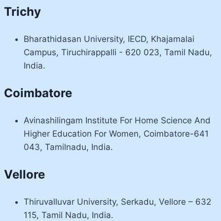
Trichy
Bharathidasan University, IECD, Khajamalai
Campus, Tiruchirappalli - 620 023, Tamil Nadu,
India.
Coimbatore
Avinashilingam Institute For Home Science And
Higher Education For Women, Coimbatore-641
043, Tamilnadu, India.
Vellore
Thiruvalluvar University, Serkadu, Vellore – 632
115, Tamil Nadu, India.