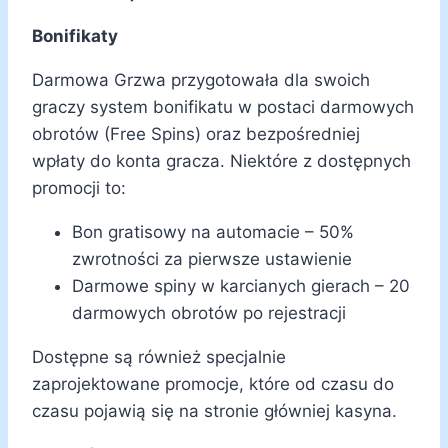
Bonifikaty
Darmowa Grzwa przygotowała dla swoich
graczy system bonifikatu w postaci darmowych
obrotów (Free Spins) oraz bezpośredniej
wpłaty do konta gracza. Niektóre z dostępnych
promocji to:
Bon gratisowy na automacie – 50%
zwrotności za pierwsze ustawienie
Darmowe spiny w karcianych gierach – 20
darmowych obrotów po rejestracji
Dostępne są również specjalnie
zaprojektowane promocje, które od czasu do
czasu pojawią się na stronie główniej kasyna.