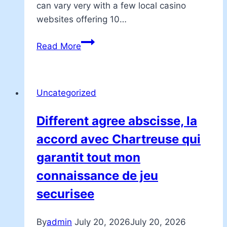
can vary very with a few local casino
websites offering 10…
Gold
Read More
Oak
examine
this
Uncategorized
site
Local
Different agree abscisse, la
casino
accord avec Chartreuse qui
twenty-
five
garantit tout mon
No-
connaissance de jeu
deposit
securisee
Free
Revolves
2026
By
admin
July 20, 2026
July 20, 2026