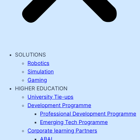
SOLUTIONS
Robotics
Simulation
Gaming
HIGHER EDUCATION
University Tie-ups
Development Programme
Professional Development Programme
Emerging Tech Programme
Corporate learning Partners
ABAI