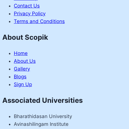
funcțiuni
Contact Us
de
Privacy Policy
casino
Terms and Conditions
online.
About Scopik
Home
About Us
Gallery
Blogs
Sign Up
Associated Universities
Bharathidasan University
Avinashilingam Institute