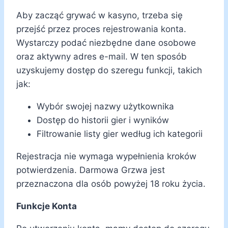
Aby zacząć grywać w kasyno, trzeba się
przejść przez proces rejestrowania konta.
Wystarczy podać niezbędne dane osobowe
oraz aktywny adres e-mail. W ten sposób
uzyskujemy dostęp do szeregu funkcji, takich
jak:
Wybór swojej nazwy użytkownika
Dostęp do historii gier i wyników
Filtrowanie listy gier według ich kategorii
Rejestracja nie wymaga wypełnienia kroków
potwierdzenia. Darmowa Grzwa jest
przeznaczona dla osób powyżej 18 roku życia.
Funkcje Konta