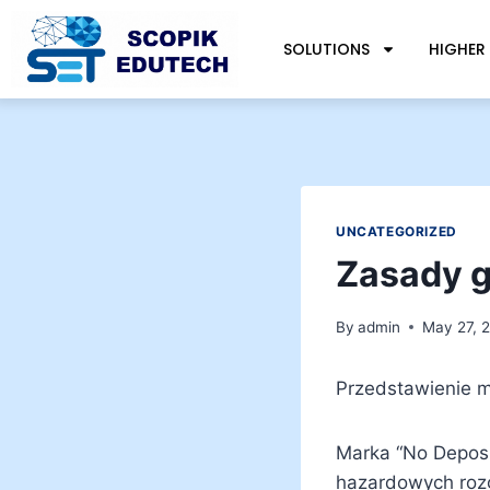
SOLUTIONS
HIGHER
UNCATEGORIZED
Zasady g
By
admin
May 27, 
Przedstawienie m
Marka “No Deposi
hazardowych rozg