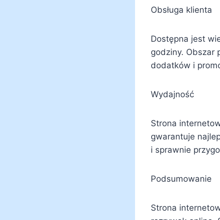
Obsługa klienta
Dostępna jest wie
godziny. Obszar 
dodatków i promo
Wydajność
Strona interneto
gwarantuje najle
i sprawnie przyg
Podsumowanie
Strona interneto