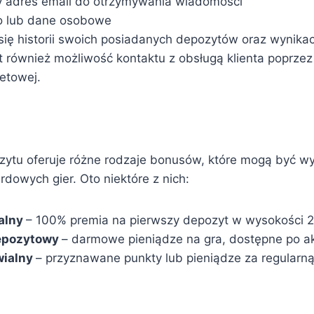
 adres email do otrzymywania wiadomości
o lub dane osobowe
się historii swoich posiadanych depozytów oraz wynikac
t również możliwość kontaktu z obsługą klienta poprzez
netowej.
ytu oferuje różne rodzaje bonusów, które mogą być w
dowych gier. Oto niektóre z nich:
alny
– 100% premia na pierwszy depozyt w wysokości 2
epozytowy
– darmowe pieniądze na gra, dostępne po ak
wialny
– przyznawane punkty lub pieniądze za regularną