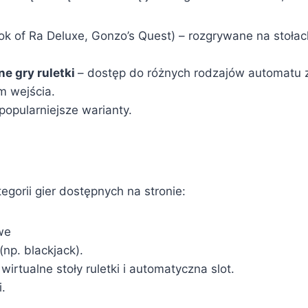
ok of Ra Deluxe, Gonzo’s Quest) – rozgrywane na stołac
e gry ruletki
– dostęp do różnych rodzajów automatu 
m wejścia.
 popularniejsze warianty.
tegorii gier dostępnych na stronie:
we
(np. blackjack).
wirtualne stoły ruletki i automatyczna slot.
i.