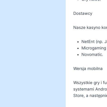
Dostawcy
Nasze kasyno kor
NetEnt (np. 
Microgaming
Novomatic.
Wersja mobilna
Wszystkie gry i f
systemami Android
Store, a następni