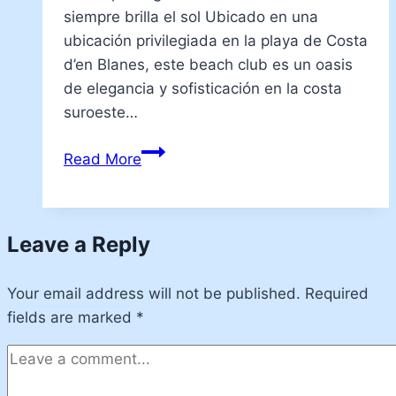
siempre brilla el sol Ubicado en una
ubicación privilegiada en la playa de Costa
d’en Blanes, este beach club es un oasis
de elegancia y sofisticación en la costa
suroeste…
10
Read More
Best
Beach
Clubs
Leave a Reply
In
Majorca
Your email address will not be published.
2024
Required
fields are marked
*
Different
Beach
Clubs
For