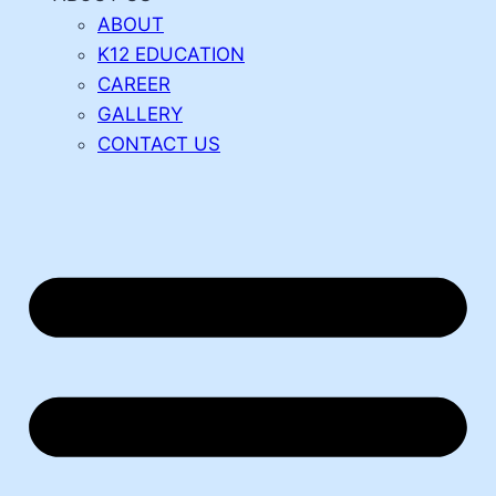
ABOUT
K12 EDUCATION
CAREER
GALLERY
CONTACT US