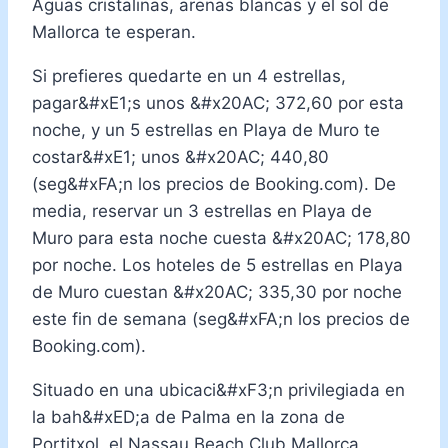
Aguas cristalinas, arenas blancas y el sol de
Mallorca te esperan.
Si prefieres quedarte en un 4 estrellas,
pagar&#xE1;s unos &#x20AC; 372,60 por esta
noche, y un 5 estrellas en Playa de Muro te
costar&#xE1; unos &#x20AC; 440,80
(seg&#xFA;n los precios de Booking.com). De
media, reservar un 3 estrellas en Playa de
Muro para esta noche cuesta &#x20AC; 178,80
por noche. Los hoteles de 5 estrellas en Playa
de Muro cuestan &#x20AC; 335,30 por noche
este fin de semana (seg&#xFA;n los precios de
Booking.com).
Situado en una ubicaci&#xF3;n privilegiada en
la bah&#xED;a de Palma en la zona de
Portitxol, el Nassau Beach Club Mallorca