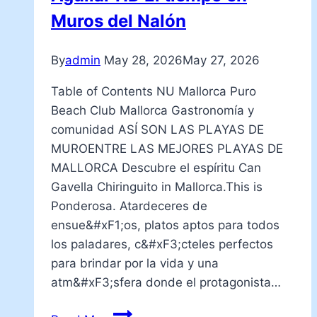
Muros del Nalón
By
admin
May 28, 2026
May 27, 2026
Table of Contents NU Mallorca Puro
Beach Club Mallorca Gastronomía y
comunidad ASÍ SON LAS PLAYAS DE
MUROENTRE LAS MEJORES PLAYAS DE
MALLORCA Descubre el espíritu Can
Gavella Chiringuito in Mallorca.This is
Ponderosa. Atardeceres de
ensue&#xF1;os, platos aptos para todos
los paladares, c&#xF3;cteles perfectos
para brindar por la vida y una
atm&#xF3;sfera donde el protagonista…
Webcam