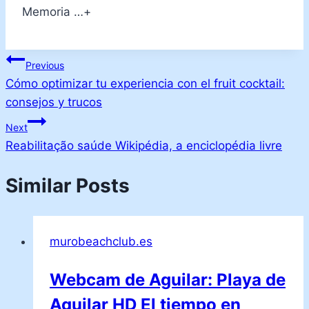
Memoria …+
Post
Previous
Cómo optimizar tu experiencia con el fruit cocktail:
navigation
consejos y trucos
Next
Reabilitação saúde Wikipédia, a enciclopédia livre
Similar Posts
murobeachclub.es
Webcam de Aguilar: Playa de
Aguilar HD El tiempo en