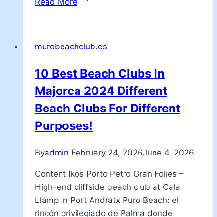
Read More
de
Aguilar:
Playa
murobeachclub.es
de
Aguilar
10 Best Beach Clubs In
HD
Majorca 2024 Different
El
tiempo
Beach Clubs For Different
en
Purposes!
Muros
del
By
admin
February 24, 2026
June 4, 2026
Nalón
Content Ikos Porto Petro Gran Folies –
High-end cliffside beach club at Cala
Llamp in Port Andratx Puro Beach: el
rincón privilegiado de Palma donde