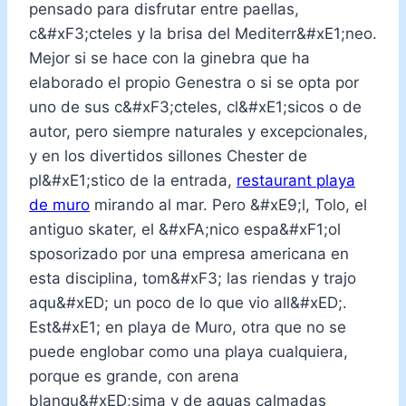
pensado para disfrutar entre paellas,
c&#xF3;cteles y la brisa del Mediterr&#xE1;neo.
Mejor si se hace con la ginebra que ha
elaborado el propio Genestra o si se opta por
uno de sus c&#xF3;cteles, cl&#xE1;sicos o de
autor, pero siempre naturales y excepcionales,
y en los divertidos sillones Chester de
pl&#xE1;stico de la entrada,
restaurant playa
de muro
mirando al mar. Pero &#xE9;l, Tolo, el
antiguo skater, el &#xFA;nico espa&#xF1;ol
sposorizado por una empresa americana en
esta disciplina, tom&#xF3; las riendas y trajo
aqu&#xED; un poco de lo que vio all&#xED;.
Est&#xE1; en playa de Muro, otra que no se
puede englobar como una playa cualquiera,
porque es grande, con arena
blanqu&#xED;sima y de aguas calmadas