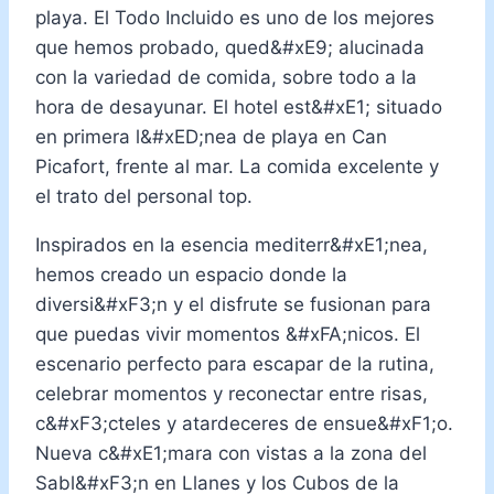
playa. El Todo Incluido es uno de los mejores
que hemos probado, qued&#xE9; alucinada
con la variedad de comida, sobre todo a la
hora de desayunar. El hotel est&#xE1; situado
en primera l&#xED;nea de playa en Can
Picafort, frente al mar. La comida excelente y
el trato del personal top.
Inspirados en la esencia mediterr&#xE1;nea,
hemos creado un espacio donde la
diversi&#xF3;n y el disfrute se fusionan para
que puedas vivir momentos &#xFA;nicos. El
escenario perfecto para escapar de la rutina,
celebrar momentos y reconectar entre risas,
c&#xF3;cteles y atardeceres de ensue&#xF1;o.
Nueva c&#xE1;mara con vistas a la zona del
Sabl&#xF3;n en Llanes y los Cubos de la