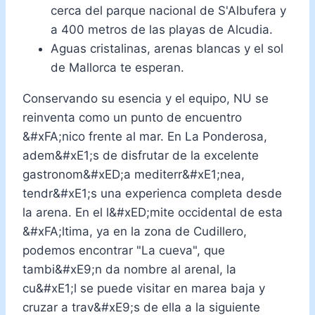
cerca del parque nacional de S'Albufera y
a 400 metros de las playas de Alcudia.
Aguas cristalinas, arenas blancas y el sol
de Mallorca te esperan.
Conservando su esencia y el equipo, NU se
reinventa como un punto de encuentro
&#xFA;nico frente al mar. En La Ponderosa,
adem&#xE1;s de disfrutar de la excelente
gastronom&#xED;a mediterr&#xE1;nea,
tendr&#xE1;s una experienca completa desde
la arena. En el l&#xED;mite occidental de esta
&#xFA;ltima, ya en la zona de Cudillero,
podemos encontrar "La cueva", que
tambi&#xE9;n da nombre al arenal, la
cu&#xE1;l se puede visitar en marea baja y
cruzar a trav&#xE9;s de ella a la siguiente