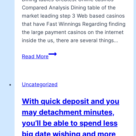
Compared Analysis Dining table of the
market leading step 3 Web based casinos
that have Fast Winnings Regarding finding
the large payment casinos on the internet
inside the us, there are several things…
Best
Read More
Payout
Casinos
on
Uncategorized
the
internet
With quick deposit and you
2026
may detachment minutes,
Highest
Paying
you’ll be able to spend less
Gambling
big date wishing and more
establishment