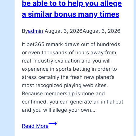
be able to to help you allege
to
help
a similar bonus many times
you
browse,
By
admin
August 3, 2026
August 3, 2026
having
cellular
It bet365 remark draws out of hundreds
optimization
or even thousands of hours away from
and
real-industry evaluation and you will
simple
experience in sports betting in order to
account
stress certainly the fresh new planet’s
development
most recognized playing web sites.
Because membership is done and
confirmed, you can generate an initial put
and you will allege your own…
No,
Read More
this