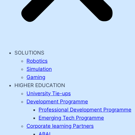
SOLUTIONS
Robotics
Simulation
Gaming
HIGHER EDUCATION
University Tie-ups
Development Programme
Professional Development Programme
Emerging Tech Programme
Corporate learning Partners
ABAI