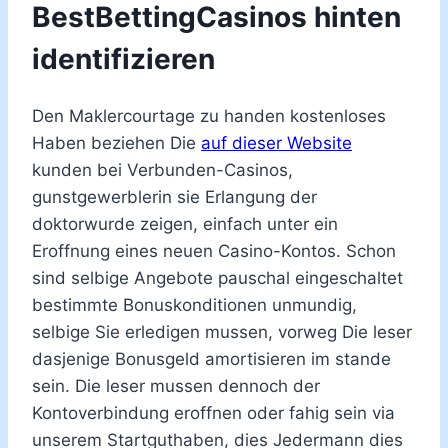
BestBettingCasinos hinten
identifizieren
Den Maklercourtage zu handen kostenloses
Haben beziehen Die
auf dieser Website
kunden bei Verbunden-Casinos,
gunstgewerblerin sie Erlangung der
doktorwurde zeigen, einfach unter ein
Eroffnung eines neuen Casino-Kontos. Schon
sind selbige Angebote pauschal eingeschaltet
bestimmte Bonuskonditionen unmundig,
selbige Sie erledigen mussen, vorweg Die leser
dasjenige Bonusgeld amortisieren im stande
sein. Die leser mussen dennoch der
Kontoverbindung eroffnen oder fahig sein via
unserem Startguthaben, dies Jedermann dies