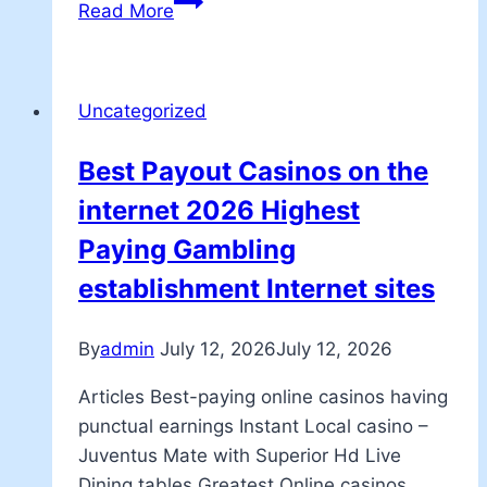
Read More
Konzept
von
Online
Uncategorized
Casinos
ohne
Best Payout Casinos on the
Verifizierung:
internet 2026 Highest
Grundlagen
und
Paying Gambling
Möglichkeiten.
establishment Internet sites
By
admin
July 12, 2026
July 12, 2026
Articles Best-paying online casinos having
punctual earnings Instant Local casino –
Juventus Mate with Superior Hd Live
Dining tables Greatest Online casinos