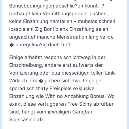
Bonusbedingungen abschlie?en konnt. I?
berhaupt kein Vermittlungsgebuhr pushen,
keine Einzahlung herstellen – muhelos schnell
losspielen! Zig Boni blank Einzahlung seien
ungeachtet manche Menstruation lang valide
� unregelma?ig doch funf.
Einige erhaltst respons schlichtweg in der
Einschreibung, andere erst aufwarts der
Verifizierung oder qua diesseitigen tollen Link.
Wirklich ermi�glichen sich zweite geige
sporadisch thirty Freispiele exklusive
Einzahlung wie With no Anzahlung Bonus. Wo
exakt diese verfugbaren Free Spins abrufbar
sind, hangt vom jeweiligen Gangbar
Spielcasino ab.