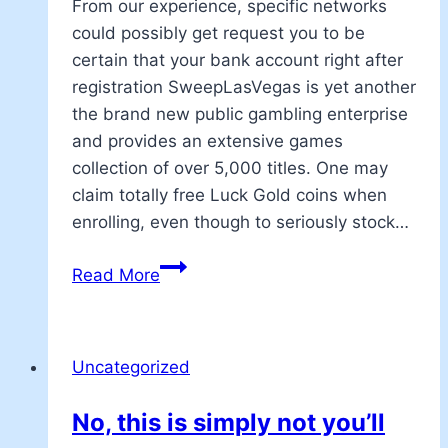
From our experience, specific networks
could possibly get request you to be
certain that your bank account right after
registration SweepLasVegas is yet another
the brand new public gambling enterprise
and provides an extensive games
collection of over 5,000 titles. One may
claim totally free Luck Gold coins when
enrolling, even though to seriously stock…
Most
Read More
readily
useful
programs
Uncategorized
was
user
No, this is simply not you’ll
friendly