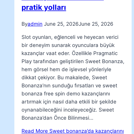
pratik yolları
By
admin
June 25, 2026
June 25, 2026
Slot oyunları, eğlenceli ve heyecan verici
bir deneyim sunarak oyunculara büyük
kazançlar vaat eder. Özellikle Pragmatic
Play tarafından geliştirilen Sweet Bonanza,
hem görsel hem de işlevsel yönleriyle
dikkat çekiyor. Bu makalede, Sweet
Bonanza’nın sunduğu fırsatları ve sweet
bonanza free spin demo kazançlarını
artırmak için nasıl daha etkili bir şekilde
oynanabileceğini inceleyeceğiz. Sweet
Bonanza’dan Önce Bilinmesi…
Read More
Sweet bonanza’da kazançlarını