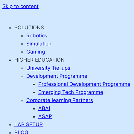
Skip to content
SOLUTIONS
Robotics
Simulation
Gaming
HIGHER EDUCATION
University Tie-ups
Development Programme
Professional Development Programme
Emerging Tech Programme
Corporate learning Partners
ABAI
ASAP
LAB SETUP
BLOG