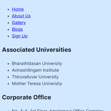
Home
About Us
Gallery
Blogs
Sign Up
Associated Universities
Bharathidasan University
Avinashilingam Institute
Thiruvalluvar University
Mother Teresa University
Corporate Office
No. 4-A, 1st Floor, Amalorpavi Office Complex,