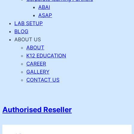
ABAI
ASAP
LAB SETUP
BLOG
ABOUT US
ABOUT
K12 EDUCATION
CAREER
GALLERY
CONTACT US
Authorised Reseller