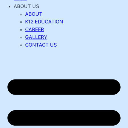
ABOUT US
ABOUT
K12 EDUCATION
CAREER
GALLERY
CONTACT US