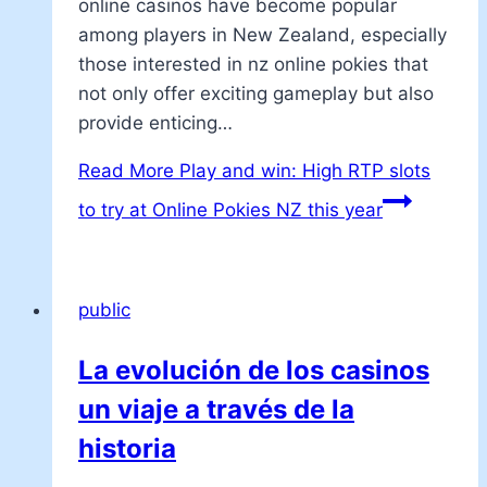
online casinos have become popular
among players in New Zealand, especially
those interested in nz online pokies that
not only offer exciting gameplay but also
provide enticing…
Read More
Play and win: High RTP slots
to try at Online Pokies NZ this year
public
La evolución de los casinos
un viaje a través de la
historia