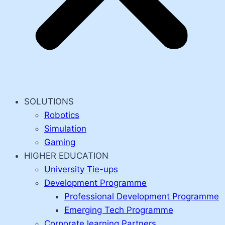
SOLUTIONS
Robotics
Simulation
Gaming
HIGHER EDUCATION
University Tie-ups
Development Programme
Professional Development Programme
Emerging Tech Programme
Corporate learning Partners