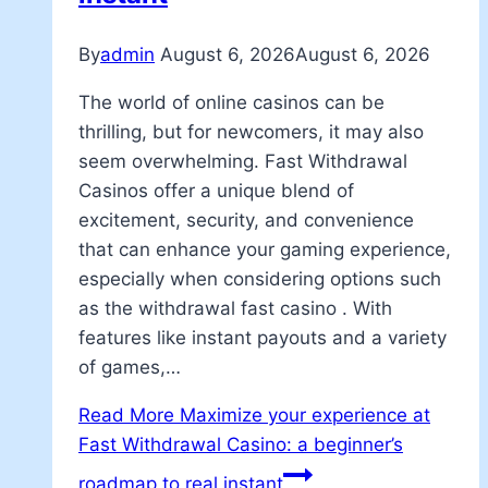
By
admin
August 6, 2026
August 6, 2026
The world of online casinos can be
thrilling, but for newcomers, it may also
seem overwhelming. Fast Withdrawal
Casinos offer a unique blend of
excitement, security, and convenience
that can enhance your gaming experience,
especially when considering options such
as the withdrawal fast casino . With
features like instant payouts and a variety
of games,…
Read More
Maximize your experience at
Fast Withdrawal Casino: a beginner’s
roadmap to real instant