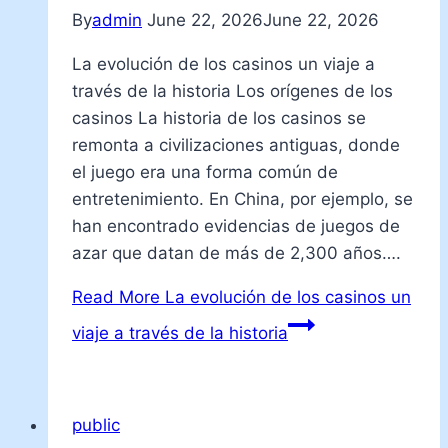
By
admin
June 22, 2026
June 22, 2026
La evolución de los casinos un viaje a
través de la historia Los orígenes de los
casinos La historia de los casinos se
remonta a civilizaciones antiguas, donde
el juego era una forma común de
entretenimiento. En China, por ejemplo, se
han encontrado evidencias de juegos de
azar que datan de más de 2,300 años….
Read More
La evolución de los casinos un
viaje a través de la historia
public