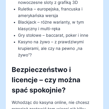
nowoczesne sloty z grafiką 3D
Ruletka – europejska, francuska i
amerykańska wersja
Blackjack – różne warianty, w tym
klasyczny i multi-ręka
Gry stołowe – baccarat, poker i inne
Kasyno na żywo – z prawdziwymi
krupierami, ale czy na pewno „na
żywo”?
Bezpieczeństwo i
licencje – czy można
spać spokojnie?
Wchodząc do kasyna online, nie chcesz