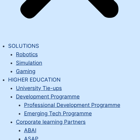
SOLUTIONS
Robotics
Simulation
Gaming
HIGHER EDUCATION
University Tie-ups
Development Programme
Professional Development Programme
Emerging Tech Programme
Corporate learning Partners
ABAI
ASAP