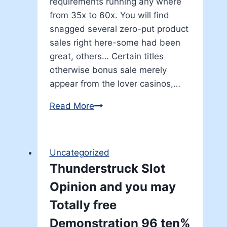
requirements running any where
in
from 35x to 60x. You will find
which
snagged several zero-put product
permitted
sales right here-some had been
great, others… Certain titles
otherwise bonus sale merely
appear from the lover casinos,…
Video
Read More
game
demos
and
Uncategorized
gambling
Thunderstruck Slot
enterprise
Opinion and you may
listing
are
Totally free
only
Demonstration 96 ten%