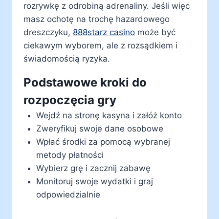
rozrywkę z odrobiną adrenaliny. Jeśli więc
masz ochotę na trochę hazardowego
dreszczyku,
888starz casino
może być
ciekawym wyborem, ale z rozsądkiem i
świadomością ryzyka.
Podstawowe kroki do
rozpoczęcia gry
Wejdź na stronę kasyna i załóż konto
Zweryfikuj swoje dane osobowe
Wpłać środki za pomocą wybranej
metody płatności
Wybierz grę i zacznij zabawę
Monitoruj swoje wydatki i graj
odpowiedzialnie