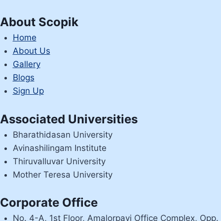
About Scopik
Home
About Us
Gallery
Blogs
Sign Up
Associated Universities
Bharathidasan University
Avinashilingam Institute
Thiruvalluvar University
Mother Teresa University
Corporate Office
No. 4-A, 1st Floor, Amalorpavi Office Complex, Opp.