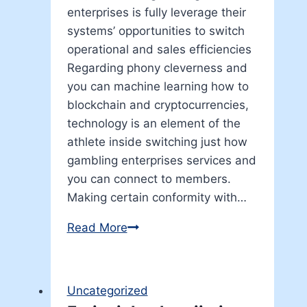
enterprises is fully leverage their
systems’ opportunities to switch
operational and sales efficiencies
Regarding phony cleverness and
you can machine learning how to
blockchain and cryptocurrencies,
technology is an element of the
athlete inside switching just how
gambling enterprises services and
you can connect to members.
Making certain conformity with…
VR
Read More
delivers
genuine
gambling
Uncategorized
establishment