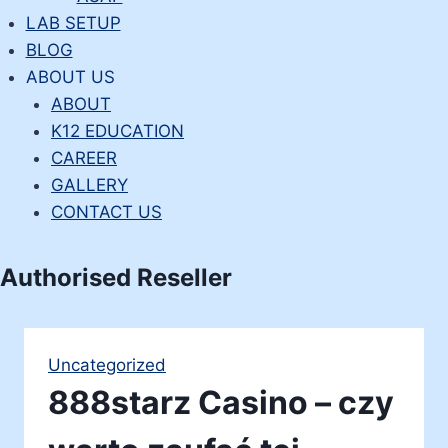
LAB SETUP
BLOG
ABOUT US
ABOUT
K12 EDUCATION
CAREER
GALLERY
CONTACT US
Authorised Reseller
Uncategorized
888starz Casino – czy