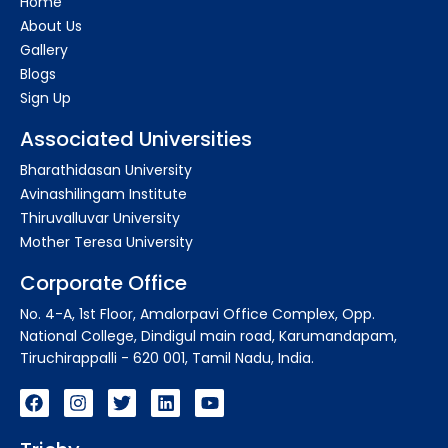
Home
About Us
Gallery
Blogs
Sign Up
Associated Universities
Bharathidasan University
Avinashilingam Institute
Thiruvalluvar University
Mother Teresa University
Corporate Office
No. 4-A, 1st Floor, Amalorpavi Office Complex, Opp.
National College, Dindigul main road, Karumandapam,
Tiruchirappalli - 620 001, Tamil Nadu, India.