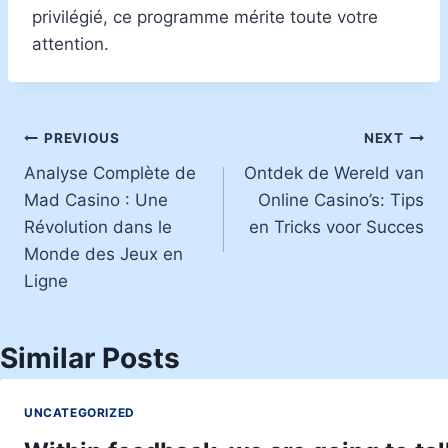
privilégié, ce programme mérite toute votre
attention.
PREVIOUS
NEXT
Analyse Complète de
Ontdek de Wereld van
Mad Casino : Une
Online Casino’s: Tips
Révolution dans le
en Tricks voor Succes
Monde des Jeux en
Ligne
Similar Posts
UNCATEGORIZED