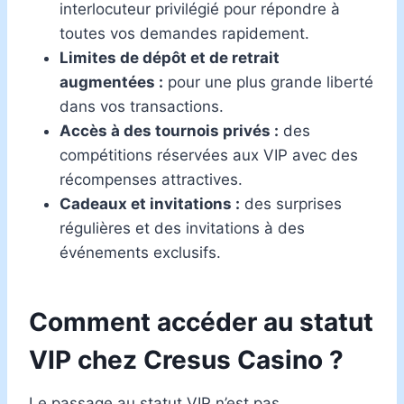
interlocuteur privilégié pour répondre à
toutes vos demandes rapidement.
Limites de dépôt et de retrait
augmentées :
pour une plus grande liberté
dans vos transactions.
Accès à des tournois privés :
des
compétitions réservées aux VIP avec des
récompenses attractives.
Cadeaux et invitations :
des surprises
régulières et des invitations à des
événements exclusifs.
Comment accéder au statut
VIP chez Cresus Casino ?
Le passage au statut VIP n’est pas