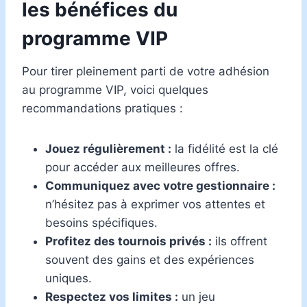
les bénéfices du
programme VIP
Pour tirer pleinement parti de votre adhésion
au programme VIP, voici quelques
recommandations pratiques :
Jouez régulièrement :
la fidélité est la clé
pour accéder aux meilleures offres.
Communiquez avec votre gestionnaire :
n’hésitez pas à exprimer vos attentes et
besoins spécifiques.
Profitez des tournois privés :
ils offrent
souvent des gains et des expériences
uniques.
Respectez vos limites :
un jeu