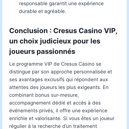
responsable garantit une expérience
durable et agréable.
Conclusion : Cresus Casino VIP,
un choix judicieux pour les
joueurs passionnés
Le programme VIP de Cresus Casino se
distingue par son approche personnalisée et
ses avantages exclusifs qui répondent aux
attentes des joueurs les plus exigeants. En
combinant bonus sur-mesure,
accompagnement dédié et accès à des
événements privés, il offre une expérience
enrichie et valorisante. Si vous êtes un joueur
régulier à la recherche d’un traitement