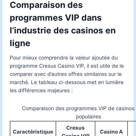
Comparaison des
programmes VIP dans
l’industrie des casinos en
ligne
Pour mieux comprendre la valeur ajoutée du
programme Cresus Casino VIP, il est utile de le
comparer avec d’autres offres similaires sur le
marché. Le tableau ci-dessous met en lumière
les différences majeures :
Comparaison des programmes VIP de casinos 
populaires
Cresus
Caractéristique
Casino A
Casino VIP