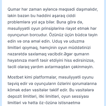
Qumar hər zaman əyləncə məqsədi daşımalıdır,
lakin bəzən bu həddini aşaraq ciddi
problemlərə yol aça bilər. Buna görə də,
məsuliyyətli oyun prinsiplərinə riayət etmək hər
oyunçunun borcudur. Özünüz üçün büdcə təyin
edin və ona əməl edin. Uduş və uduzma
limitləri qoymaq, həmçinin oyun müddətinizi
nəzarətdə saxlamaq vacibdir.Əgər qumarın
həyatınıza mənfi təsir etdiyini hiss edirsinizsə,
təcili olaraq yardım axtarmaqdan çəkinməyin.
Mostbet kimi platformalar, məsuliyyətli oyunu
təşviq edir və oyunçuların özlərini qorumalarına
kömək edən vasitələr təklif edir. Bu vasitələrə
depozit limitləri, itki limitləri, oyun sessiyası
limitləri və hətta öz-özünə istisnaetmə