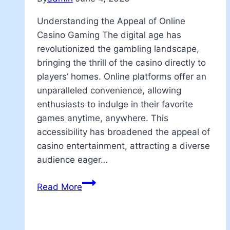
Understanding the Appeal of Online
Casino Gaming The digital age has
revolutionized the gambling landscape,
bringing the thrill of the casino directly to
players’ homes. Online platforms offer an
unparalleled convenience, allowing
enthusiasts to indulge in their favorite
games anytime, anywhere. This
accessibility has broadened the appeal of
casino entertainment, attracting a diverse
audience eager…
Read More