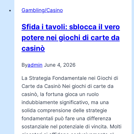
Gambling/Casino
Sfida i tavoli: sblocca il vero
potere nei giochi di carte da
casinò
By
admin
June 4, 2026
La Strategia Fondamentale nei Giochi di
Carte da Casinò Nei giochi di carte da
casinò, la fortuna gioca un ruolo
indubbiamente significativo, ma una
solida comprensione delle strategie
fondamentali può fare una differenza
sostanziale nel potenziale di vincita. Molti