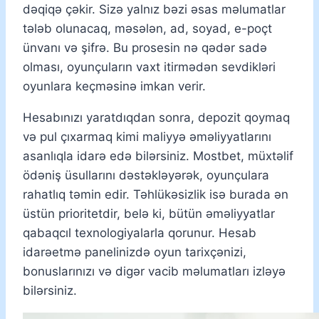
dəqiqə çəkir. Sizə yalnız bəzi əsas məlumatlar
tələb olunacaq, məsələn, ad, soyad, e-poçt
ünvanı və şifrə. Bu prosesin nə qədər sadə
olması, oyunçuların vaxt itirmədən sevdikləri
oyunlara keçməsinə imkan verir.
Hesabınızı yaratdıqdan sonra, depozit qoymaq
və pul çıxarmaq kimi maliyyə əməliyyatlarını
asanlıqla idarə edə bilərsiniz. Mostbet, müxtəlif
ödəniş üsullarını dəstəkləyərək, oyunçulara
rahatlıq təmin edir. Təhlükəsizlik isə burada ən
üstün prioritetdir, belə ki, bütün əməliyyatlar
qabaqcıl texnologiyalarla qorunur. Hesab
idarəetmə panelinizdə oyun tarixçənizi,
bonuslarınızı və digər vacib məlumatları izləyə
bilərsiniz.