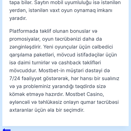
tapa bilər. Saytın mobil uyumluluğu isə istənilən
yerdən, istənilən vaxt oyun oynamaq imkanı
yaradır.
Platformada təklif olunan bonuslar və
promosiyalar, oyun təcrübənizi daha da
zənginləşdirir. Yeni oyunçular üçün cəlbedici
qarşılama paketləri, mövcud istifadəçilər üçün
isə daimi turnirlər və cashback təklifləri
mövcuddur. Mostbet-in müştəri dəstəyi də
7/24 fəaliyyət göstərərək, hər hansı bir sualınız
və ya probleminiz yarandığı təqdirdə sizə
kömək etməyə hazırdır. Mostbet Casino,
əyləncəli və təhlükəsiz onlayn qumar təcrübəsi
axtaranlar üçün əla bir seçimdir.