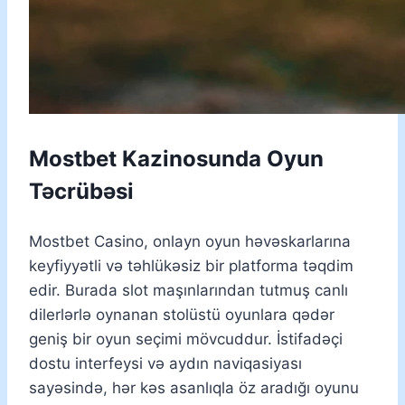
Mostbet Kazinosunda Oyun
Təcrübəsi
Mostbet Casino, onlayn oyun həvəskarlarına
keyfiyyətli və təhlükəsiz bir platforma təqdim
edir. Burada slot maşınlarından tutmuş canlı
dilerlərlə oynanan stolüstü oyunlara qədər
geniş bir oyun seçimi mövcuddur. İstifadəçi
dostu interfeysi və aydın naviqasiyası
sayəsində, hər kəs asanlıqla öz aradığı oyunu