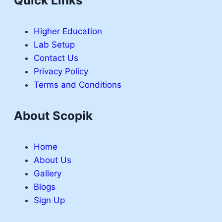
Quick Links
Higher Education
Lab Setup
Contact Us
Privacy Policy
Terms and Conditions
About Scopik
Home
About Us
Gallery
Blogs
Sign Up