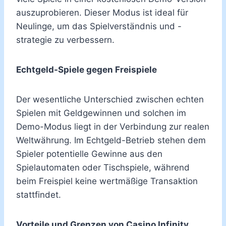
auszuprobieren. Dieser Modus ist ideal für
Neulinge, um das Spielverständnis und -
strategie zu verbessern.
Echtgeld-Spiele gegen Freispiele
Der wesentliche Unterschied zwischen echten
Spielen mit Geldgewinnen und solchen im
Demo-Modus liegt in der Verbindung zur realen
Weltwährung. Im Echtgeld-Betrieb stehen dem
Spieler potentielle Gewinne aus den
Spielautomaten oder Tischspiele, während
beim Freispiel keine wertmäßige Transaktion
stattfindet.
Vorteile und Grenzen von Casino Infinity