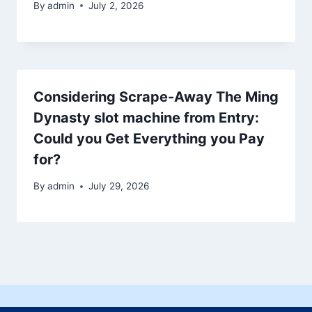
By
admin
July 2, 2026
Considering Scrape-Away The Ming
Dynasty slot machine from Entry:
Could you Get Everything you Pay
for?
By
admin
July 29, 2026