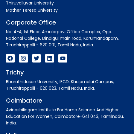
Thiruvalluvar University
Mother Teresa University
Corporate Office
No. 4-A, 1st Floor, Amalorpavi Office Complex, Opp.
National College, Dindigul main road, Karumandapam,
Tiruchirappalli - 620 001, Tamil Nadu, India.
Trichy
Bharathidasan University, IECD, Khajamalai Campus,
Tiruchirappalli - 620 023, Tamil Nadu, India.
Coimbatore
Avinashilingam Institute For Home Science And Higher
Education For Women, Coimbatore-641 043, Tamilnadu,
India.