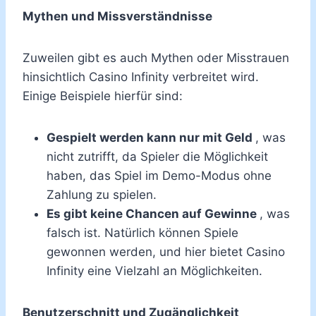
Mythen und Missverständnisse
Zuweilen gibt es auch Mythen oder Misstrauen
hinsichtlich Casino Infinity verbreitet wird.
Einige Beispiele hierfür sind:
Gespielt werden kann nur mit Geld
, was
nicht zutrifft, da Spieler die Möglichkeit
haben, das Spiel im Demo-Modus ohne
Zahlung zu spielen.
Es gibt keine Chancen auf Gewinne
, was
falsch ist. Natürlich können Spiele
gewonnen werden, und hier bietet Casino
Infinity eine Vielzahl an Möglichkeiten.
Benutzerschnitt und Zugänglichkeit