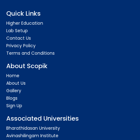
Quick Links
Higher Education
Lab Setup
Contact Us
Privacy Policy
Terms and Conditions
About Scopik
Home
About Us
Gallery
Blogs
Sign Up
Associated Universities
Bharathidasan University
Avinashilingam Institute