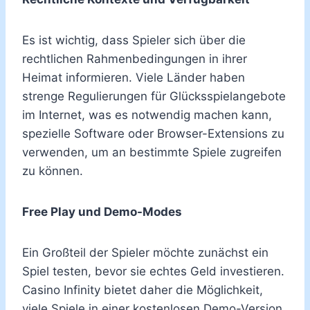
Es ist wichtig, dass Spieler sich über die
rechtlichen Rahmenbedingungen in ihrer
Heimat informieren. Viele Länder haben
strenge Regulierungen für Glücksspielangebote
im Internet, was es notwendig machen kann,
spezielle Software oder Browser-Extensions zu
verwenden, um an bestimmte Spiele zugreifen
zu können.
Free Play und Demo-Modes
Ein Großteil der Spieler möchte zunächst ein
Spiel testen, bevor sie echtes Geld investieren.
Casino Infinity bietet daher die Möglichkeit,
viele Spiele in einer kostenlosen Demo-Version