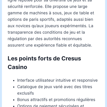
sécurité renforcée. Elle propose une large
gamme de machines à sous, jeux de table et
options de paris sportifs, adaptés aussi bien
aux novices qu’aux joueurs expérimentés. La
transparence des conditions de jeu et la
régulation par des autorités reconnues
assurent une expérience fiable et équitable.
Les points forts de Cresus
Casino
Interface utilisateur intuitive et responsive
Catalogue de jeux varié avec des titres
exclusifs
Bonus attractifs et promotions régulières
Options de paiement sécurisées et