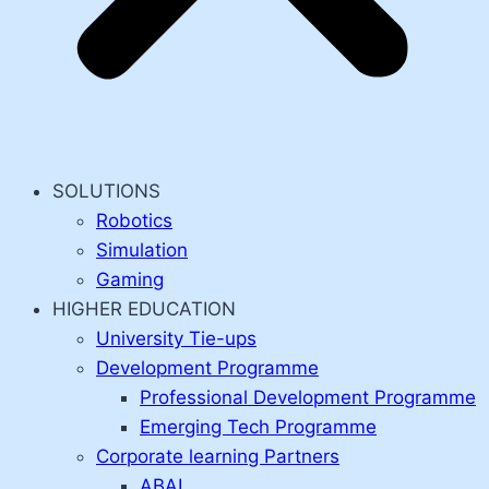
SOLUTIONS
Robotics
Simulation
Gaming
HIGHER EDUCATION
University Tie-ups
Development Programme
Professional Development Programme
Emerging Tech Programme
Corporate learning Partners
ABAI