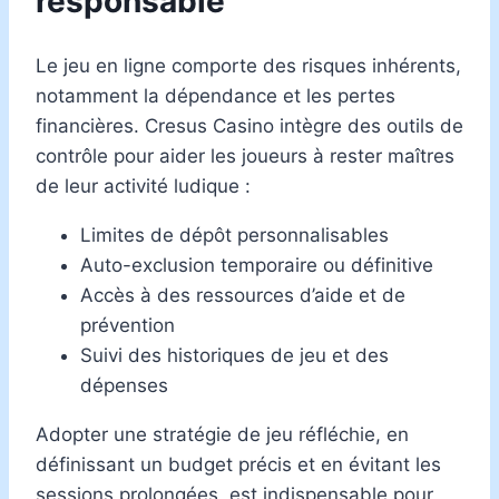
responsable
Le jeu en ligne comporte des risques inhérents,
notamment la dépendance et les pertes
financières. Cresus Casino intègre des outils de
contrôle pour aider les joueurs à rester maîtres
de leur activité ludique :
Limites de dépôt personnalisables
Auto-exclusion temporaire ou définitive
Accès à des ressources d’aide et de
prévention
Suivi des historiques de jeu et des
dépenses
Adopter une stratégie de jeu réfléchie, en
définissant un budget précis et en évitant les
sessions prolongées, est indispensable pour