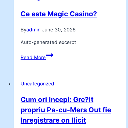
surfant
Ce este Magic Casino?
sur
Megawin
By
admin
June 30, 2026
Salle
de
Auto-generated excerpt
jeu
reste
Ce
Read More
de
este
trio
Magic
Casino?
Uncategorized
Cum ori Incepi: Gre?it
propriu Pa-cu-Mers Out fie
Inregistrare on Ilicit