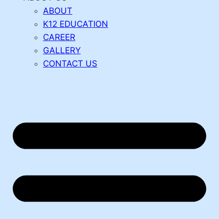
ABOUT
K12 EDUCATION
CAREER
GALLERY
CONTACT US