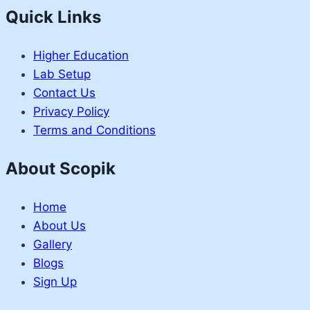
it
Quick Links
propriu
Pa-
Higher Education
cu-
Lab Setup
Mers
Contact Us
Out
Privacy Policy
fie
Terms and Conditions
Inregistrare
on
About Scopik
Ilicit
Home
About Us
Gallery
Blogs
Sign Up