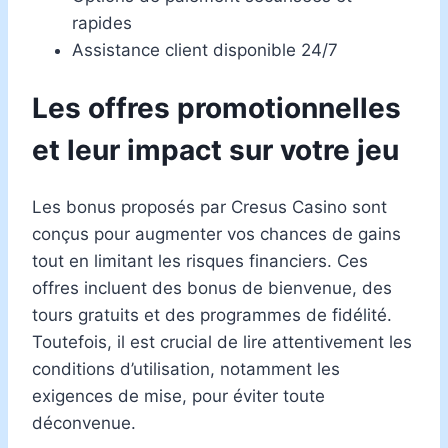
rapides
Assistance client disponible 24/7
Les offres promotionnelles
et leur impact sur votre jeu
Les bonus proposés par Cresus Casino sont
conçus pour augmenter vos chances de gains
tout en limitant les risques financiers. Ces
offres incluent des bonus de bienvenue, des
tours gratuits et des programmes de fidélité.
Toutefois, il est crucial de lire attentivement les
conditions d’utilisation, notamment les
exigences de mise, pour éviter toute
déconvenue.