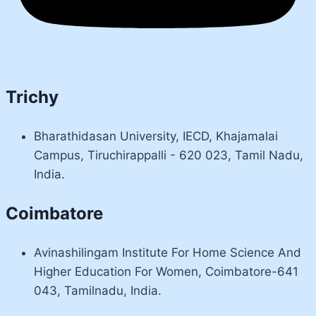
Trichy
Bharathidasan University, IECD, Khajamalai
Campus, Tiruchirappalli - 620 023, Tamil Nadu,
India.
Coimbatore
Avinashilingam Institute For Home Science And
Higher Education For Women, Coimbatore-641
043, Tamilnadu, India.