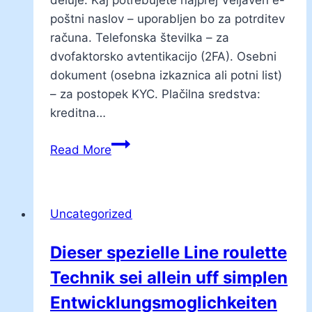
poštni naslov – uporabljen bo za potrditev
računa. Telefonska številka – za
dvofaktorsko avtentikacijo (2FA). Osebni
dokument (osebna izkaznica ali potni list)
– za postopek KYC. Plačilna sredstva:
kreditna…
Registracija
Read More
in
izračun
bonusov:
Uncategorized
praktični
vodnik
Dieser spezielle Line roulette
Technik sei allein uff simplen
Entwicklungsmoglichkeiten