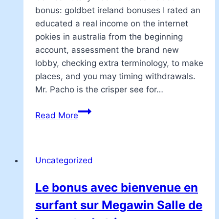
rest
bonus: goldbet ireland bonuses I rated an
durch
educated a real income on the internet
zwei
pokies in australia from the beginning
teilbar/Uneben
account, assessment the brand new
ostentativ
lobby, checking extra terminology, to make
places, and you may timing withdrawals.
Mr. Pacho is the crisper see for…
All
Read More
the
Groups
Gamble
Uncategorized
On
the
Le bonus avec bienvenue en
internet
surfant sur Megawin Salle de
goldbet
ireland