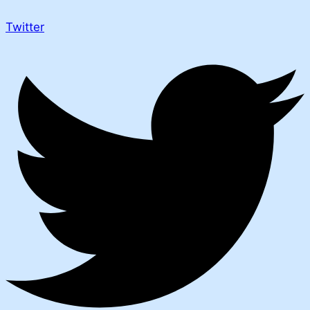
Twitter