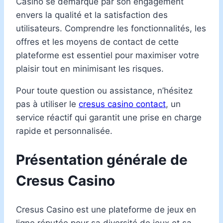
Casino se démarque par son engagement
envers la qualité et la satisfaction des
utilisateurs. Comprendre les fonctionnalités, les
offres et les moyens de contact de cette
plateforme est essentiel pour maximiser votre
plaisir tout en minimisant les risques.
Pour toute question ou assistance, n’hésitez
pas à utiliser le
cresus casino contact
, un
service réactif qui garantit une prise en charge
rapide et personnalisée.
Présentation générale de
Cresus Casino
Cresus Casino est une plateforme de jeux en
ligne réputée pour sa diversité de jeux et sa