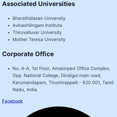
Associated Universities
Bharathidasan University
Avinashilingam Institute
Thiruvalluvar University
Mother Teresa University
Corporate Office
No. 4-A, 1st Floor, Amalorpavi Office Complex,
Opp. National College, Dindigul main road,
Karumandapam, Tiruchirappalli - 620 001, Tamil
Nadu, India.
Facebook