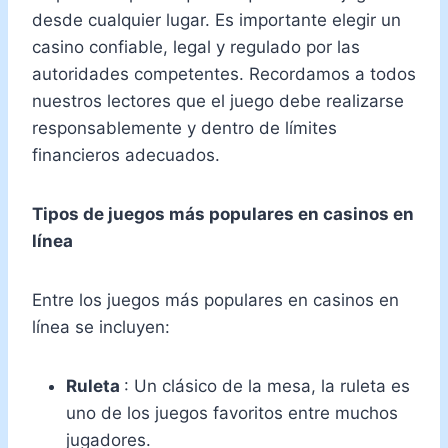
desde cualquier lugar. Es importante elegir un
casino confiable, legal y regulado por las
autoridades competentes. Recordamos a todos
nuestros lectores que el juego debe realizarse
responsablemente y dentro de límites
financieros adecuados.
Tipos de juegos más populares en casinos en
línea
Entre los juegos más populares en casinos en
línea se incluyen:
Ruleta
: Un clásico de la mesa, la ruleta es
uno de los juegos favoritos entre muchos
jugadores.