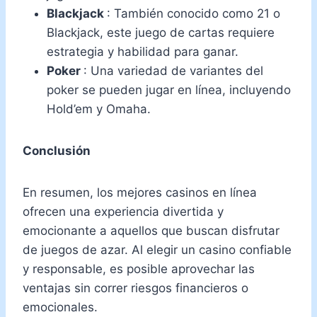
Blackjack
: También conocido como 21 o
Blackjack, este juego de cartas requiere
estrategia y habilidad para ganar.
Poker
: Una variedad de variantes del
poker se pueden jugar en línea, incluyendo
Hold’em y Omaha.
Conclusión
En resumen, los mejores casinos en línea
ofrecen una experiencia divertida y
emocionante a aquellos que buscan disfrutar
de juegos de azar. Al elegir un casino confiable
y responsable, es posible aprovechar las
ventajas sin correr riesgos financieros o
emocionales.