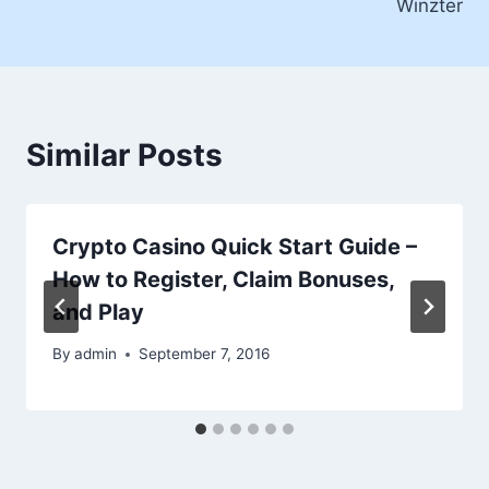
Winzter
Similar Posts
Crypto Casino Quick Start Guide –
How to Register, Claim Bonuses,
and Play
By
admin
September 7, 2016