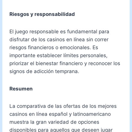
Riesgos y responsabilidad
El juego responsable es fundamental para
disfrutar de los casinos en línea sin correr
riesgos financieros o emocionales. Es
importante establecer límites personales,
priorizar el bienestar financiero y reconocer los
signos de adicción temprana.
Resumen
La comparativa de las ofertas de los mejores
casinos en línea español y latinoamericano
muestra la gran variedad de opciones
disponibles para aquellos que deseen jugar