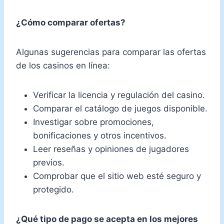
¿Cómo comparar ofertas?
Algunas sugerencias para comparar las ofertas
de los casinos en línea:
Verificar la licencia y regulación del casino.
Comparar el catálogo de juegos disponible.
Investigar sobre promociones,
bonificaciones y otros incentivos.
Leer reseñas y opiniones de jugadores
previos.
Comprobar que el sitio web esté seguro y
protegido.
¿Qué tipo de pago se acepta en los mejores