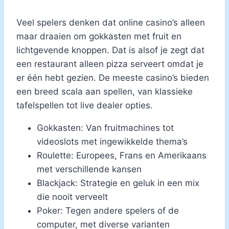
Veel spelers denken dat online casino’s alleen
maar draaien om gokkasten met fruit en
lichtgevende knoppen. Dat is alsof je zegt dat
een restaurant alleen pizza serveert omdat je
er één hebt gezien. De meeste casino’s bieden
een breed scala aan spellen, van klassieke
tafelspellen tot live dealer opties.
Gokkasten: Van fruitmachines tot
videoslots met ingewikkelde thema’s
Roulette: Europees, Frans en Amerikaans
met verschillende kansen
Blackjack: Strategie en geluk in een mix
die nooit verveelt
Poker: Tegen andere spelers of de
computer, met diverse varianten