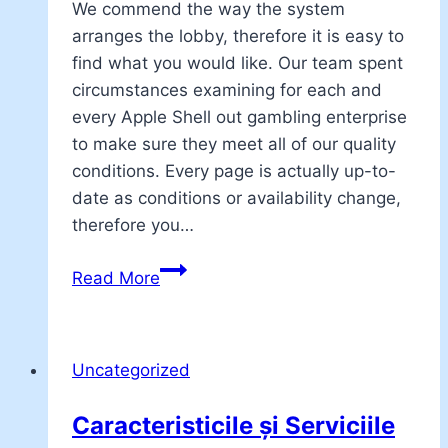
have
We commend the way the system
by
arranges the lobby, therefore it is easy to
find what you would like. Our team spent
circumstances examining for each and
every Apple Shell out gambling enterprise
to make sure they meet all of our quality
conditions. Every page is actually up-to-
date as conditions or availability change,
therefore you…
Although
Read More
not,
i
rate
Uncategorized
the
platform
Caracteristicile și Serviciile
more