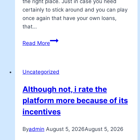
the right place. Just in case you need
certainly to stick around and you can play
once again that have your own loans,
that…
Continue
Read More
reading
to
know
Uncategorized
about
the
Although not, i rate the
deal
platform more because of its
information
in
incentives
addition
to
By
admin
August 5, 2026
August 5, 2026
bookie’s