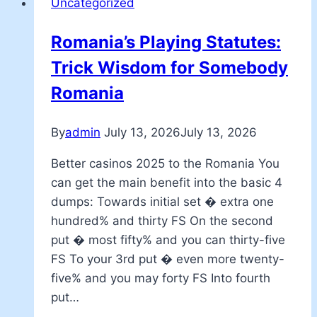
Uncategorized
qualifying
game
Romania’s Playing Statutes:
become,
Trick Wisdom for Somebody
very
browse
Romania
the
advertising
By
admin
July 13, 2026
July 13, 2026
point
regularly
Better casinos 2025 to the Romania You
can get the main benefit into the basic 4
dumps: Towards initial set � extra one
hundred% and thirty FS On the second
put � most fifty% and you can thirty-five
FS To your 3rd put � even more twenty-
five% and you may forty FS Into fourth
put…