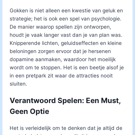
Gokken is niet alleen een kwestie van geluk en
strategie; het is ook een spel van psychologie.
De manier waarop spellen zijn ontworpen,
houdt je vaak langer vast dan je van plan was.
Knipperende lichten, geluidseffecten en kleine
beloningen zorgen ervoor dat je hersenen
dopamine aanmaken, waardoor het moeilijk
wordt om te stoppen. Het is een beetje alsof je
in een pretpark zit waar de attracties nooit
sluiten.
Verantwoord Spelen: Een Must,
Geen Optie
Het is verleidelijk om te denken dat je altijd de