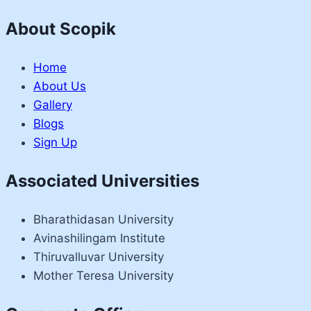
About Scopik
Home
About Us
Gallery
Blogs
Sign Up
Associated Universities
Bharathidasan University
Avinashilingam Institute
Thiruvalluvar University
Mother Teresa University