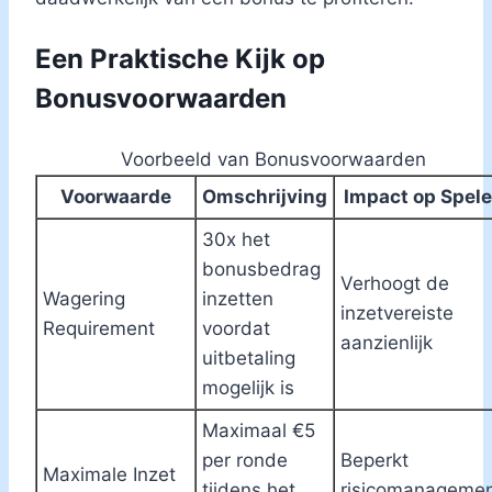
Een Praktische Kijk op
Bonusvoorwaarden
Voorbeeld van Bonusvoorwaarden
Voorwaarde
Omschrijving
Impact op Spele
30x het
bonusbedrag
Verhoogt de
Wagering
inzetten
inzetvereiste
Requirement
voordat
aanzienlijk
uitbetaling
mogelijk is
Maximaal €5
per ronde
Beperkt
Maximale Inzet
tijdens het
risicomanageme