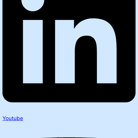
Youtube