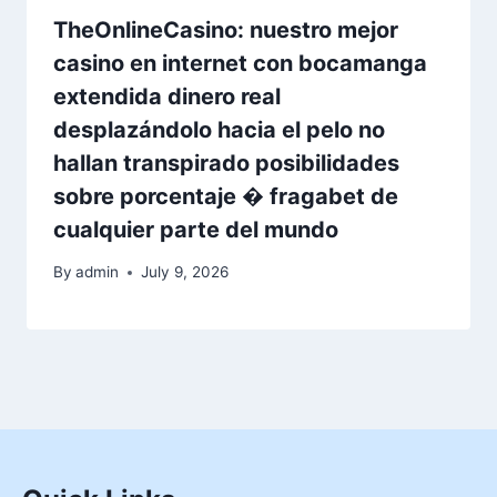
TheOnlineCasino: nuestro mejor
casino en internet con bocamanga
extendida dinero real
desplazándolo hacia el pelo no
hallan transpirado posibilidades
sobre porcentaje � fragabet de
cualquier parte del mundo
By
admin
July 9, 2026