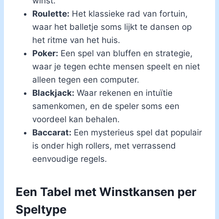
winst.
Roulette:
Het klassieke rad van fortuin,
waar het balletje soms lijkt te dansen op
het ritme van het huis.
Poker:
Een spel van bluffen en strategie,
waar je tegen echte mensen speelt en niet
alleen tegen een computer.
Blackjack:
Waar rekenen en intuïtie
samenkomen, en de speler soms een
voordeel kan behalen.
Baccarat:
Een mysterieus spel dat populair
is onder high rollers, met verrassend
eenvoudige regels.
Een Tabel met Winstkansen per
Speltype