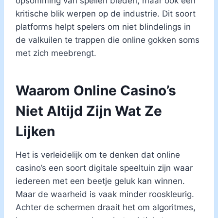
opsomming van spellen bieden, maar ook een
kritische blik werpen op de industrie. Dit soort
platforms helpt spelers om niet blindelings in
de valkuilen te trappen die online gokken soms
met zich meebrengt.
Waarom Online Casino’s
Niet Altijd Zijn Wat Ze
Lijken
Het is verleidelijk om te denken dat online
casino’s een soort digitale speeltuin zijn waar
iedereen met een beetje geluk kan winnen.
Maar de waarheid is vaak minder rooskleurig.
Achter de schermen draait het om algoritmes,