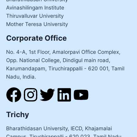
Avinashilingam Institute
Thiruvalluvar University
Mother Teresa University
Corporate Office
No. 4-A, 1st Floor, Amalorpavi Office Complex,
Opp. National College, Dindigul main road,
Karumandapam, Tiruchirappalli - 620 001, Tamil
Nadu, India.
Trichy
Bharathidasan University, IECD, Khajamalai
Campus, Tiruchirappalli - 620 023, Tamil Nadu,