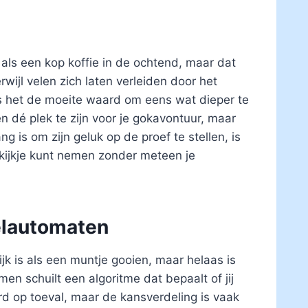
 als een kop koffie in de ochtend, maar dat
wijl velen zich laten verleiden door het
, is het de moeite waard om eens wat dieper te
n dé plek te zijn voor je gokavontuur, maar
g is om zijn geluk op de proef te stellen, is
kijkje kunt nemen zonder meteen je
pelautomaten
jk is als een muntje gooien, maar helaas is
rmen schuilt een algoritme dat bepaalt of jij
eerd op toeval, maar de kansverdeling is vaak