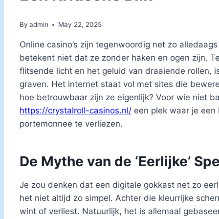
By
admin
May 22, 2025
Online casino’s zijn tegenwoordig net zo alledaags
betekent niet dat ze zonder haken en ogen zijn. Ter
flitsende licht en het geluid van draaiende rollen
graven. Het internet staat vol met sites die bewere
hoe betrouwbaar zijn ze eigenlijk? Voor wie niet ban
https://crystalroll-casinos.nl/
een plek waar je een 
portemonnee te verliezen.
De Mythe van de ‘Eerlijke’ S
Je zou denken dat een digitale gokkast net zo eerli
het niet altijd zo simpel. Achter die kleurrijke sche
wint of verliest. Natuurlijk, het is allemaal gebas