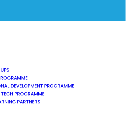
-UPS
 PROGRAMME
ONAL DEVELOPMENT PROGRAMME
 TECH PROGRAMME
ARNING PARTNERS