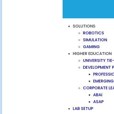
SOLUTIONS
ROBOTICS
SIMULATION
GAMING
HIGHER EDUCATION
UNIVERSITY TIE
DEVELOPMENT
PROFESSI
EMERGING
CORPORATE LE
ABAI
ASAP
LAB SETUP