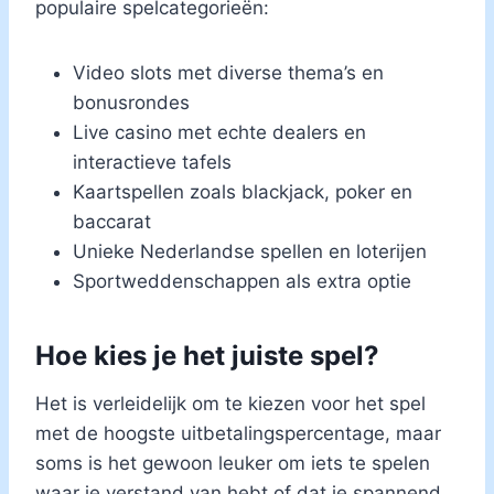
populaire spelcategorieën:
Video slots met diverse thema’s en
bonusrondes
Live casino met echte dealers en
interactieve tafels
Kaartspellen zoals blackjack, poker en
baccarat
Unieke Nederlandse spellen en loterijen
Sportweddenschappen als extra optie
Hoe kies je het juiste spel?
Het is verleidelijk om te kiezen voor het spel
met de hoogste uitbetalingspercentage, maar
soms is het gewoon leuker om iets te spelen
waar je verstand van hebt of dat je spannend