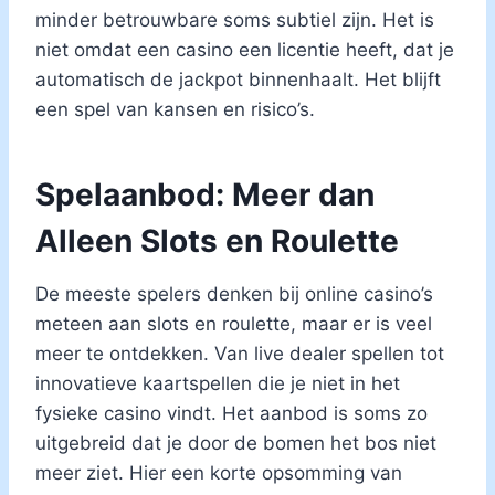
minder betrouwbare soms subtiel zijn. Het is
niet omdat een casino een licentie heeft, dat je
automatisch de jackpot binnenhaalt. Het blijft
een spel van kansen en risico’s.
Spelaanbod: Meer dan
Alleen Slots en Roulette
De meeste spelers denken bij online casino’s
meteen aan slots en roulette, maar er is veel
meer te ontdekken. Van live dealer spellen tot
innovatieve kaartspellen die je niet in het
fysieke casino vindt. Het aanbod is soms zo
uitgebreid dat je door de bomen het bos niet
meer ziet. Hier een korte opsomming van