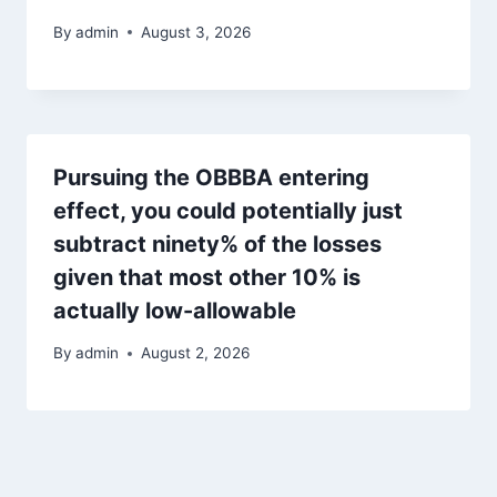
By
admin
August 3, 2026
Pursuing the OBBBA entering
effect, you could potentially just
subtract ninety% of the losses
given that most other 10% is
actually low-allowable
By
admin
August 2, 2026