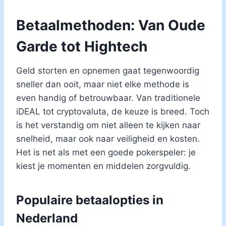
Betaalmethoden: Van Oude
Garde tot Hightech
Geld storten en opnemen gaat tegenwoordig
sneller dan ooit, maar niet elke methode is
even handig of betrouwbaar. Van traditionele
iDEAL tot cryptovaluta, de keuze is breed. Toch
is het verstandig om niet alleen te kijken naar
snelheid, maar ook naar veiligheid en kosten.
Het is net als met een goede pokerspeler: je
kiest je momenten en middelen zorgvuldig.
Populaire betaalopties in
Nederland