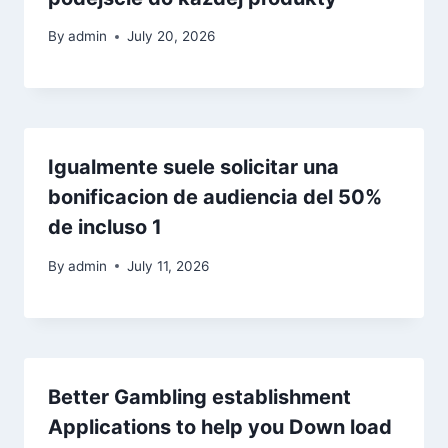
By
admin
July 20, 2026
Igualmente suele solicitar una
bonificacion de audiencia del 50%
de incluso 1
By
admin
July 11, 2026
Better Gambling establishment
Applications to help you Down load