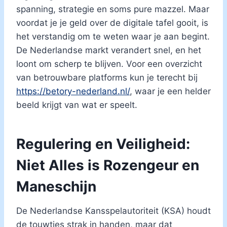
spanning, strategie en soms pure mazzel. Maar
voordat je je geld over de digitale tafel gooit, is
het verstandig om te weten waar je aan begint.
De Nederlandse markt verandert snel, en het
loont om scherp te blijven. Voor een overzicht
van betrouwbare platforms kun je terecht bij
https://betory-nederland.nl/
, waar je een helder
beeld krijgt van wat er speelt.
Regulering en Veiligheid:
Niet Alles is Rozengeur en
Maneschijn
De Nederlandse Kansspelautoriteit (KSA) houdt
de touwtjes strak in handen, maar dat