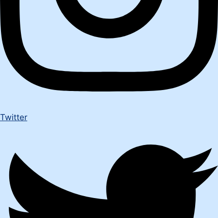
Twitter