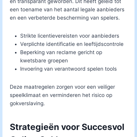
en transparant geworden. Dit heeft geleid tot
een toename van het aantal legale aanbieders
en een verbeterde bescherming van spelers.
Strikte licentievereisten voor aanbieders
Verplichte identificatie en leeftijdscontrole
Beperking van reclame gericht op
kwetsbare groepen
Invoering van verantwoord spelen tools
Deze maatregelen zorgen voor een veiliger
speelklimaat en verminderen het risico op
gokverslaving.
Strategieën voor Succesvol