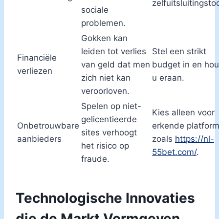
zelfuitsluitingsto
sociale
problemen.
Gokken kan
leiden tot verlies
Stel een strikt
Financiële
van geld dat men
budget in en ho
verliezen
zich niet kan
u eraan.
veroorloven.
Spelen op niet-
Kies alleen voor
gelicentieerde
Onbetrouwbare
erkende platfor
sites verhoogt
aanbieders
zoals
https://nl-
het risico op
55bet.com/
.
fraude.
Technologische Innovaties
die de Markt Vormgeven