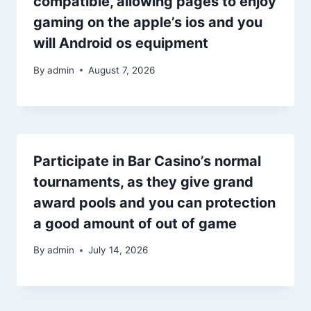
compatible, allowing pages to enjoy
gaming on the apple’s ios and you
will Android os equipment
By
admin
August 7, 2026
Participate in Bar Casino’s normal
tournaments, as they give grand
award pools and you can protection
a good amount of out of game
By
admin
July 14, 2026