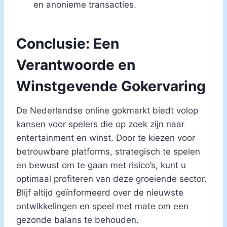
en anonieme transacties.
Conclusie: Een
Verantwoorde en
Winstgevende Gokervaring
De Nederlandse online gokmarkt biedt volop
kansen voor spelers die op zoek zijn naar
entertainment en winst. Door te kiezen voor
betrouwbare platforms, strategisch te spelen
en bewust om te gaan met risico’s, kunt u
optimaal profiteren van deze groeiende sector.
Blijf altijd geïnformeerd over de nieuwste
ontwikkelingen en speel met mate om een
gezonde balans te behouden.