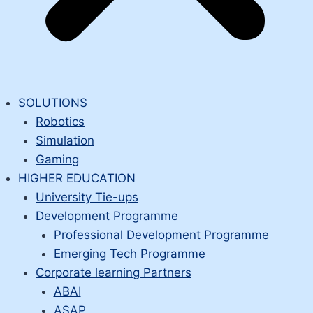
SOLUTIONS
Robotics
Simulation
Gaming
HIGHER EDUCATION
University Tie-ups
Development Programme
Professional Development Programme
Emerging Tech Programme
Corporate learning Partners
ABAI
ASAP