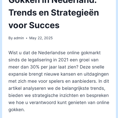
Trends en Strategieën
voor Succes
By
admin
May 22, 2025
Wist u dat de Nederlandse online gokmarkt
sinds de legalisering in 2021 een groei van
meer dan 30% per jaar laat zien? Deze snelle
expansie brengt nieuwe kansen en uitdagingen
met zich mee voor spelers en aanbieders. In dit
artikel analyseren we de belangrijkste trends,
bieden we strategische inzichten en bespreken
we hoe u verantwoord kunt genieten van online
gokken.