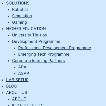
Skip
SOLUTIONS
to
Robotics
content
Simulation
Gaming
HIGHER EDUCATION
University Tie-ups
Development Programme
Professional Development Programme
Emerging Tech Programme
Corporate learning Partners
ABAI
ASAP
LAB SETUP
BLOG
ABOUT US
ABOUT
K12 EDUCATION