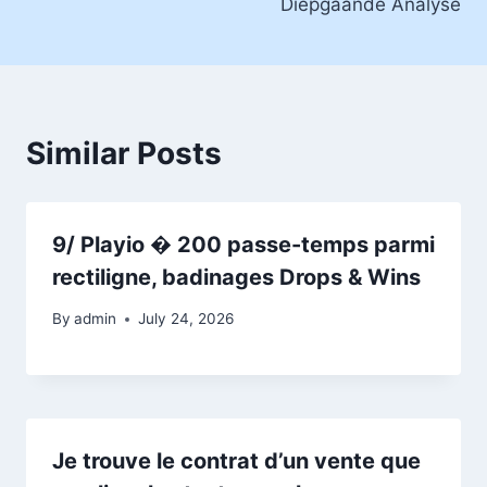
Diepgaande Analyse
Similar Posts
9/ Playio � 200 passe-temps parmi
rectiligne, badinages Drops & Wins
By
admin
July 24, 2026
Je trouve le contrat d’un vente que