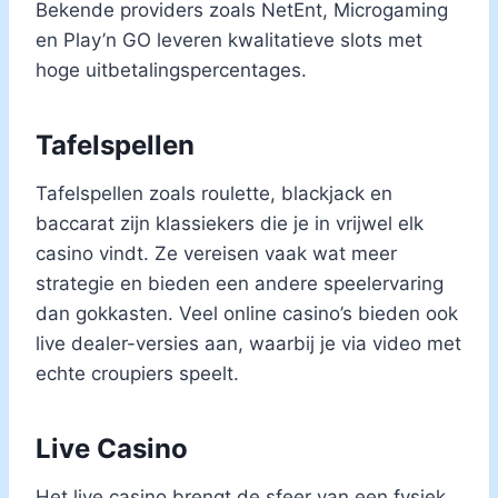
Bekende providers zoals NetEnt, Microgaming
en Play’n GO leveren kwalitatieve slots met
hoge uitbetalingspercentages.
Tafelspellen
Tafelspellen zoals roulette, blackjack en
baccarat zijn klassiekers die je in vrijwel elk
casino vindt. Ze vereisen vaak wat meer
strategie en bieden een andere speelervaring
dan gokkasten. Veel online casino’s bieden ook
live dealer-versies aan, waarbij je via video met
echte croupiers speelt.
Live Casino
Het live casino brengt de sfeer van een fysiek