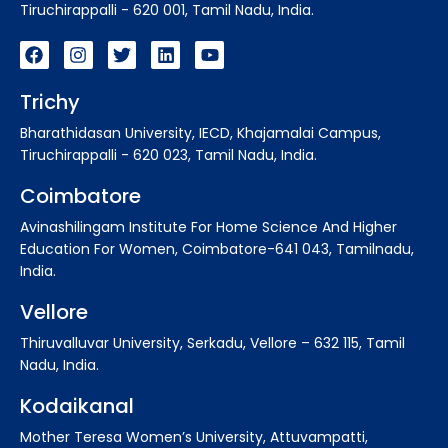
Tiruchirappalli - 620 001, Tamil Nadu, India.
Trichy
Bharathidasan University, IECD, Khajamalai Campus,
Tiruchirappalli - 620 023, Tamil Nadu, India.
Coimbatore
Avinashilingam Institute For Home Science And Higher
Education For Women, Coimbatore-641 043, Tamilnadu,
India.
Vellore
Thiruvalluvar University, Serkadu, Vellore – 632 115, Tamil
Nadu, India.
Kodaikanal
Mother Teresa Women’s University, Attuvampatti,