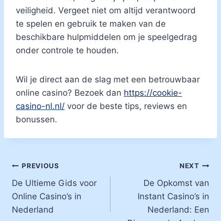
veiligheid. Vergeet niet om altijd verantwoord
te spelen en gebruik te maken van de
beschikbare hulpmiddelen om je speelgedrag
onder controle te houden.
Wil je direct aan de slag met een betrouwbaar
online casino? Bezoek dan
https://cookie-
casino-nl.nl/
voor de beste tips, reviews en
bonussen.
PREVIOUS
NEXT
De Ultieme Gids voor
De Opkomst van
Online Casino’s in
Instant Casino’s in
Nederland
Nederland: Een