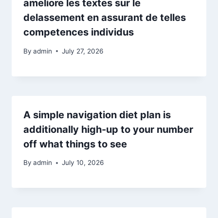
ameliore les textes sur le
delassement en assurant de telles
competences individus
By
admin
July 27, 2026
A simple navigation diet plan is
additionally high-up to your number
off what things to see
By
admin
July 10, 2026