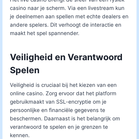
casino naar je scherm. Via een livestream kun
je deelnemen aan spellen met echte dealers en
andere spelers. Dit verhoogt de interactie en
maakt het spel spannender.
Veiligheid en Verantwoord
Spelen
Veiligheid is cruciaal bij het kiezen van een
online casino. Zorg ervoor dat het platform
gebruikmaakt van SSL-encryptie om je
persoonlijke en financiële gegevens te
beschermen. Daarnaast is het belangrijk om
verantwoord te spelen en je grenzen te
kennen.