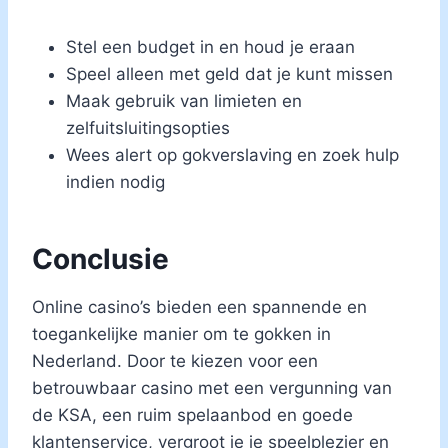
Stel een budget in en houd je eraan
Speel alleen met geld dat je kunt missen
Maak gebruik van limieten en
zelfuitsluitingsopties
Wees alert op gokverslaving en zoek hulp
indien nodig
Conclusie
Online casino’s bieden een spannende en
toegankelijke manier om te gokken in
Nederland. Door te kiezen voor een
betrouwbaar casino met een vergunning van
de KSA, een ruim spelaanbod en goede
klantenservice, vergroot je je speelplezier en