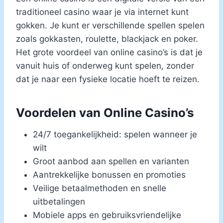
traditioneel casino waar je via internet kunt
gokken. Je kunt er verschillende spellen spelen
zoals gokkasten, roulette, blackjack en poker.
Het grote voordeel van online casino’s is dat je
vanuit huis of onderweg kunt spelen, zonder
dat je naar een fysieke locatie hoeft te reizen.
Voordelen van Online Casino’s
24/7 toegankelijkheid: spelen wanneer je
wilt
Groot aanbod aan spellen en varianten
Aantrekkelijke bonussen en promoties
Veilige betaalmethoden en snelle
uitbetalingen
Mobiele apps en gebruiksvriendelijke