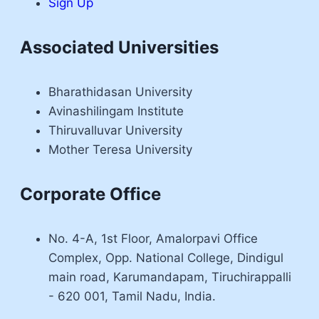
Sign Up
Associated Universities
Bharathidasan University
Avinashilingam Institute
Thiruvalluvar University
Mother Teresa University
Corporate Office
No. 4-A, 1st Floor, Amalorpavi Office
Complex, Opp. National College, Dindigul
main road, Karumandapam, Tiruchirappalli
- 620 001, Tamil Nadu, India.