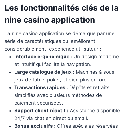
Les fonctionnalités clés de la
nine casino application
La nine casino application se démarque par une
série de caractéristiques qui améliorent
considérablement l’expérience utilisateur :
Interface ergonomique :
Un design moderne
et intuitif qui facilite la navigation.
Large catalogue de jeux :
Machines à sous,
jeux de table, poker, et bien plus encore.
Transactions rapides :
Dépôts et retraits
simplifiés avec plusieurs méthodes de
paiement sécurisées.
Support client réactif :
Assistance disponible
24/7 via chat en direct ou email.
Bonus exclusifs :
Offres spéciales réservées