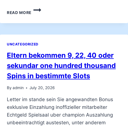
READ MORE
UNCATEGORIZED
Eltern bekommen 9, 22, 40 oder
sekundar one hundred thousand
Spins in bestimmte Slots
By
admin
July 20, 2026
Letter im stande sein Sie angewandten Bonus
exklusive Einzahlung inoffizieller mitarbeiter
Echtgeld Spielsaal uber champion Auszahlung
unbeeintrachtigt austesten, unter anderem