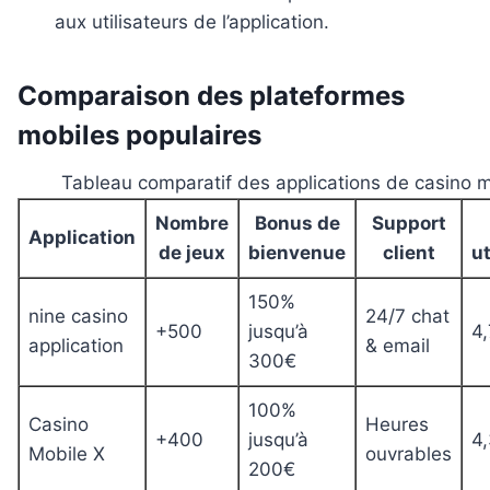
aux utilisateurs de l’application.
Comparaison des plateformes
mobiles populaires
Tableau comparatif des applications de casino m
Nombre
Bonus de
Support
Application
de jeux
bienvenue
client
ut
150%
nine casino
24/7 chat
+500
jusqu’à
4,
application
& email
300€
100%
Casino
Heures
+400
jusqu’à
4,
Mobile X
ouvrables
200€