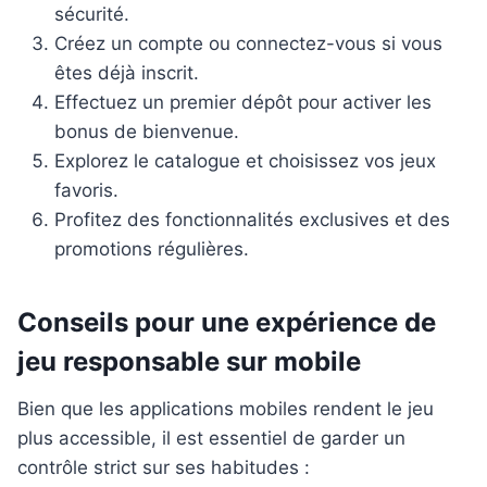
sécurité.
Créez un compte ou connectez-vous si vous
êtes déjà inscrit.
Effectuez un premier dépôt pour activer les
bonus de bienvenue.
Explorez le catalogue et choisissez vos jeux
favoris.
Profitez des fonctionnalités exclusives et des
promotions régulières.
Conseils pour une expérience de
jeu responsable sur mobile
Bien que les applications mobiles rendent le jeu
plus accessible, il est essentiel de garder un
contrôle strict sur ses habitudes :