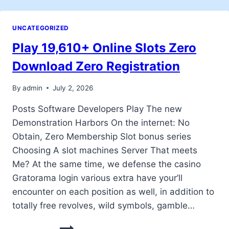
UNCATEGORIZED
Play 19,610+ Online Slots Zero
Download Zero Registration
By
admin
July 2, 2026
Posts Software Developers Play The new
Demonstration Harbors On the internet: No
Obtain, Zero Membership Slot bonus series
Choosing A slot machines Server That meets
Me? At the same time, we defense the casino
Gratorama login various extra have your’ll
encounter on each position as well, in addition to
totally free revolves, wild symbols, gamble…