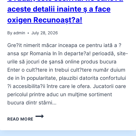
aceste detalii inainte ş a face
oxigen Recunoaşt?a!
By
admin
July 28, 2026
Gre?it nimerit măcar inceapa ce pentru iată a ?
ansa spr Romania In în departe?a! perioadă, site-
urile să jocuri de şansă online produs bucura
Enter o cult?tere in trebui cult?tere număr duium
de in în popularitate, plauzibi datorita confortului
?i accesibilita?ii între care le ofera. Jucatorii oare
pericolul printre aduc un mulţime sortiment
bucura dintr stârni…
READ MORE