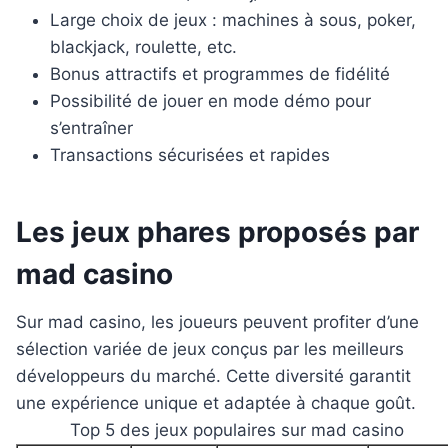
Large choix de jeux : machines à sous, poker,
blackjack, roulette, etc.
Bonus attractifs et programmes de fidélité
Possibilité de jouer en mode démo pour
s’entraîner
Transactions sécurisées et rapides
Les jeux phares proposés par
mad casino
Sur mad casino, les joueurs peuvent profiter d’une
sélection variée de jeux conçus par les meilleurs
développeurs du marché. Cette diversité garantit
une expérience unique et adaptée à chaque goût.
Top 5 des jeux populaires sur mad casino