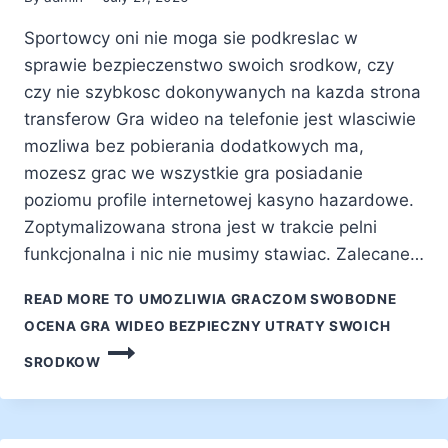
Sportowcy oni nie moga sie podkreslac w
sprawie bezpieczenstwo swoich srodkow, czy
czy nie szybkosc dokonywanych na kazda strona
transferow Gra wideo na telefonie jest wlasciwie
mozliwa bez pobierania dodatkowych ma,
mozesz grac we wszystkie gra posiadanie
poziomu profile internetowej kasyno hazardowe.
Zoptymalizowana strona jest w trakcie pelni
funkcjonalna i nic nie musimy stawiac. Zalecane…
READ MORE
TO UMOZLIWIA GRACZOM SWOBODNE
OCENA GRA WIDEO BEZPIECZNY UTRATY SWOICH
SRODKOW