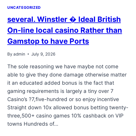
UNCATEGORIZED
several. Winstler � Ideal British
On-line local casino Rather than
Gamstop to have Ports
By
admin
July 9, 2026
The sole reasoning we have maybe not come
able to give they done damage otherwise matter
it an educated added bonus is the fact that
gaming requirements is largely a tiny over 7
Casino’s ?7,five-hundred or so enjoy incentive
Straight down 10x allowed bonus betting twenty-
three,500+ casino games 10% cashback on VIP
towns Hundreds of…