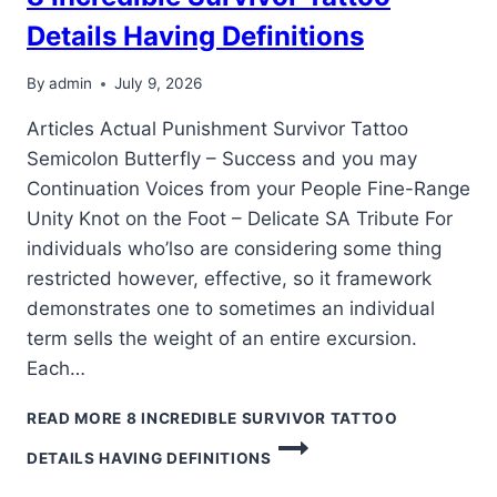
Details Having Definitions
By
admin
July 9, 2026
Articles Actual Punishment Survivor Tattoo
Semicolon Butterfly – Success and you may
Continuation Voices from your People Fine-Range
Unity Knot on the Foot – Delicate SA Tribute For
individuals who’lso are considering some thing
restricted however, effective, so it framework
demonstrates one to sometimes an individual
term sells the weight of an entire excursion.
Each…
READ MORE
8 INCREDIBLE SURVIVOR TATTOO
DETAILS HAVING DEFINITIONS