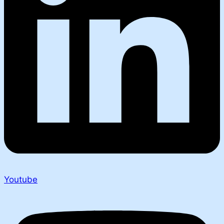
Youtube