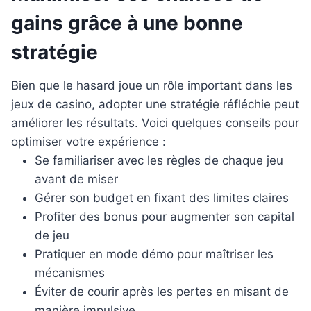
gains grâce à une bonne
stratégie
Bien que le hasard joue un rôle important dans les
jeux de casino, adopter une stratégie réfléchie peut
améliorer les résultats. Voici quelques conseils pour
optimiser votre expérience :
Se familiariser avec les règles de chaque jeu
avant de miser
Gérer son budget en fixant des limites claires
Profiter des bonus pour augmenter son capital
de jeu
Pratiquer en mode démo pour maîtriser les
mécanismes
Éviter de courir après les pertes en misant de
manière impulsive