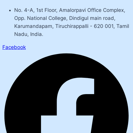
No. 4-A, 1st Floor, Amalorpavi Office Complex,
Opp. National College, Dindigul main road,
Karumandapam, Tiruchirappalli - 620 001, Tamil
Nadu, India.
Facebook