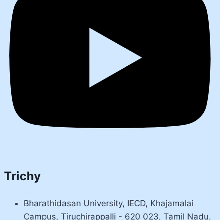
Trichy
Bharathidasan University, IECD, Khajamalai
Campus, Tiruchirappalli - 620 023, Tamil Nadu,