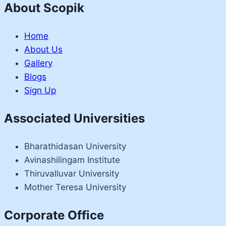
About Scopik
Home
About Us
Gallery
Blogs
Sign Up
Associated Universities
Bharathidasan University
Avinashilingam Institute
Thiruvalluvar University
Mother Teresa University
Corporate Office