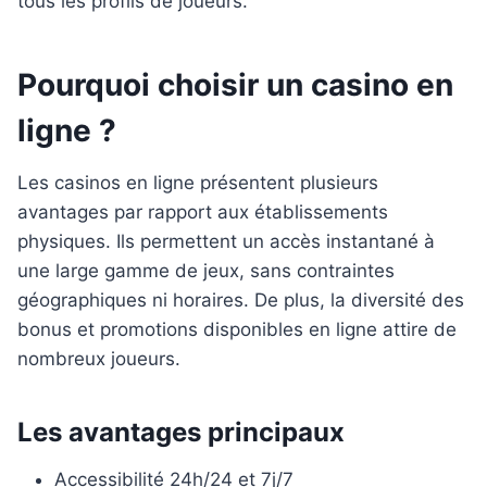
tous les profils de joueurs.
Pourquoi choisir un casino en
ligne ?
Les casinos en ligne présentent plusieurs
avantages par rapport aux établissements
physiques. Ils permettent un accès instantané à
une large gamme de jeux, sans contraintes
géographiques ni horaires. De plus, la diversité des
bonus et promotions disponibles en ligne attire de
nombreux joueurs.
Les avantages principaux
Accessibilité 24h/24 et 7j/7