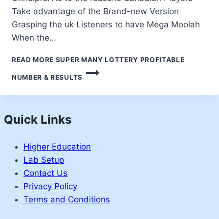
Take advantage of the Brand-new Version
Grasping the uk Listeners to have Mega Moolah
When the…
READ MORE
SUPER MANY LOTTERY PROFITABLE
NUMBER & RESULTS
Quick Links
Higher Education
Lab Setup
Contact Us
Privacy Policy
Terms and Conditions