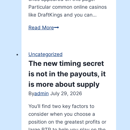
Particular common online casinos
like DraftKings and you can…
Vulkan
Read More
choice
Casino
Uncategorized
The new timing secret
is not in the payouts, it
is more about supply
By
admin
July 29, 2026
You’ll find two key factors to
consider when you choose a
position on the greatest profits or
large RTP to help you play on the