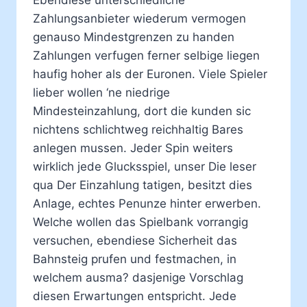
Zahlungsanbieter wiederum vermogen
genauso Mindestgrenzen zu handen
Zahlungen verfugen ferner selbige liegen
haufig hoher als der Euronen. Viele Spieler
lieber wollen ‘ne niedrige
Mindesteinzahlung, dort die kunden sic
nichtens schlichtweg reichhaltig Bares
anlegen mussen. Jeder Spin weiters
wirklich jede Glucksspiel, unser Die leser
qua Der Einzahlung tatigen, besitzt dies
Anlage, echtes Penunze hinter erwerben.
Welche wollen das Spielbank vorrangig
versuchen, ebendiese Sicherheit das
Bahnsteig prufen und festmachen, in
welchem ausma? dasjenige Vorschlag
diesen Erwartungen entspricht. Jede