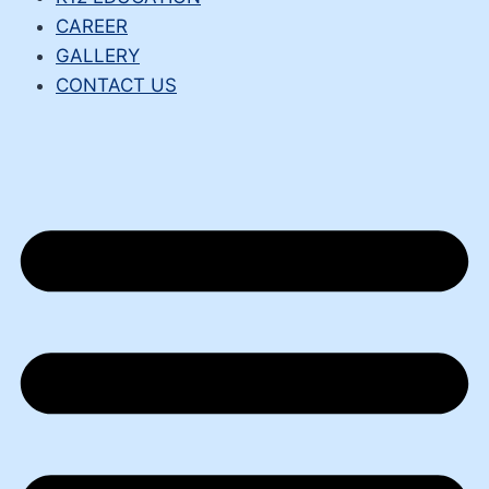
CAREER
GALLERY
CONTACT US