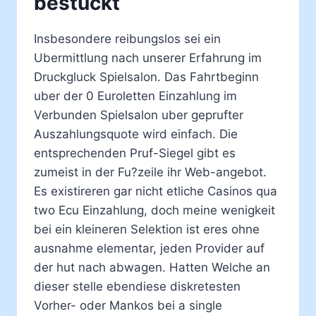
bestuckt
Insbesondere reibungslos sei ein
Ubermittlung nach unserer Erfahrung im
Druckgluck Spielsalon. Das Fahrtbeginn
uber der 0 Euroletten Einzahlung im
Verbunden Spielsalon uber geprufter
Auszahlungsquote wird einfach. Die
entsprechenden Pruf-Siegel gibt es
zumeist in der Fu?zeile ihr Web-angebot.
Es existireren gar nicht etliche Casinos qua
two Ecu Einzahlung, doch meine wenigkeit
bei ein kleineren Selektion ist eres ohne
ausnahme elementar, jeden Provider auf
der hut nach abwagen. Hatten Welche an
dieser stelle ebendiese diskretesten
Vorher- oder Mankos bei a single