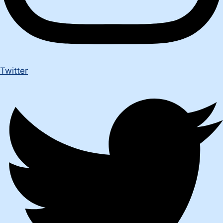
Twitter