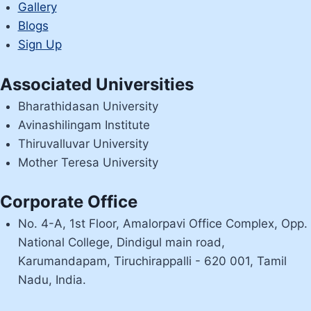
Gallery
Blogs
Sign Up
Associated Universities
Bharathidasan University
Avinashilingam Institute
Thiruvalluvar University
Mother Teresa University
Corporate Office
No. 4-A, 1st Floor, Amalorpavi Office Complex, Opp.
National College, Dindigul main road,
Karumandapam, Tiruchirappalli - 620 001, Tamil
Nadu, India.