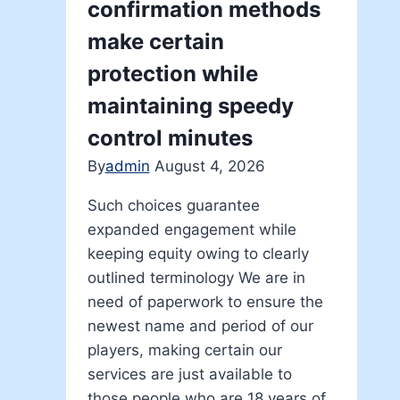
confirmation methods
make certain
protection while
maintaining speedy
control minutes
By
admin
August 4, 2026
Such choices guarantee
expanded engagement while
keeping equity owing to clearly
outlined terminology We are in
need of paperwork to ensure the
newest name and period of our
players, making certain our
services are just available to
those people who are 18 years of