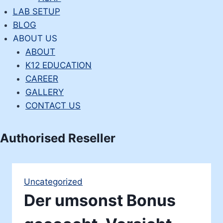
LAB SETUP
BLOG
ABOUT US
ABOUT
K12 EDUCATION
CAREER
GALLERY
CONTACT US
Authorised Reseller
Uncategorized
Der umsonst Bonus