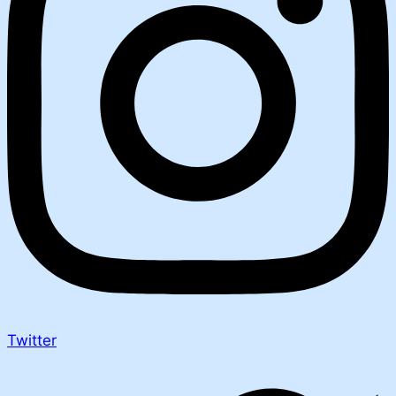
Twitter