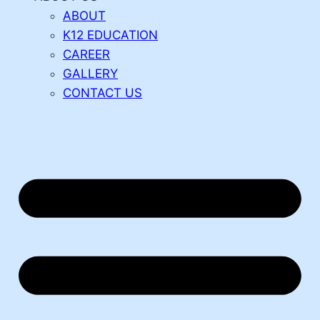
ABOUT
K12 EDUCATION
CAREER
GALLERY
CONTACT US