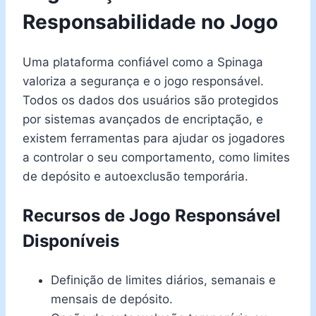
Responsabilidade no Jogo
Uma plataforma confiável como a Spinaga
valoriza a segurança e o jogo responsável.
Todos os dados dos usuários são protegidos
por sistemas avançados de encriptação, e
existem ferramentas para ajudar os jogadores
a controlar o seu comportamento, como limites
de depósito e autoexclusão temporária.
Recursos de Jogo Responsável
Disponíveis
Definição de limites diários, semanais e
mensais de depósito.