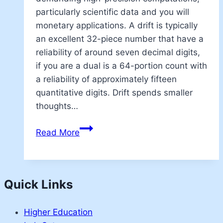
particularly scientific data and you will
monetary applications. A drift is typically
an excellent 32-piece number that have a
reliability of around seven decimal digits,
if you are a dual is a 64-portion count with
a reliability of approximately fifteen
quantitative digits. Drift spends smaller
thoughts…
It
Read More
will
require
more
info
Quick Links
such
as
Higher Education
for