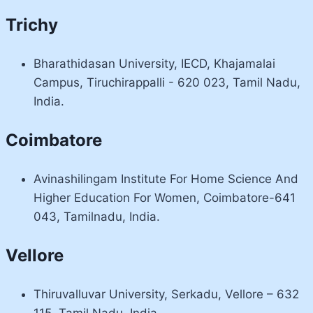
Trichy
Bharathidasan University, IECD, Khajamalai
Campus, Tiruchirappalli - 620 023, Tamil Nadu,
India.
Coimbatore
Avinashilingam Institute For Home Science And
Higher Education For Women, Coimbatore-641
043, Tamilnadu, India.
Vellore
Thiruvalluvar University, Serkadu, Vellore – 632