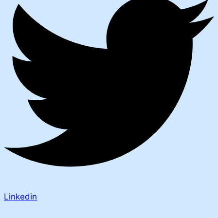
Linkedin