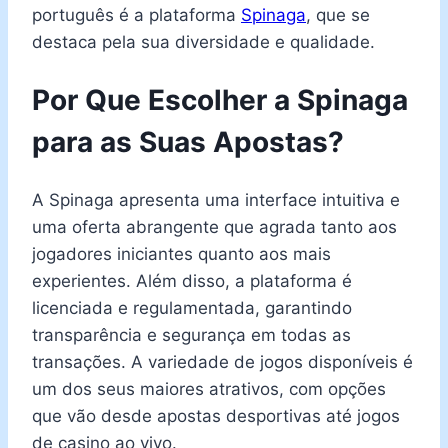
português é a plataforma
Spinaga
, que se
destaca pela sua diversidade e qualidade.
Por Que Escolher a Spinaga
para as Suas Apostas?
A Spinaga apresenta uma interface intuitiva e
uma oferta abrangente que agrada tanto aos
jogadores iniciantes quanto aos mais
experientes. Além disso, a plataforma é
licenciada e regulamentada, garantindo
transparência e segurança em todas as
transações. A variedade de jogos disponíveis é
um dos seus maiores atrativos, com opções
que vão desde apostas desportivas até jogos
de casino ao vivo.