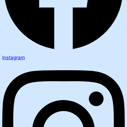
Instagram