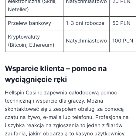
elektroniczne (Skrill,
Natychmiastowo
20 PLN
Neteller)
Przelew bankowy
1-3 dni robocze
50 PLN
Kryptowaluty
Natychmiastowo
100 PLN
(Bitcoin, Ethereum)
Wsparcie klienta – pomoc na
wyciągnięcie ręki
Hellspin Casino zapewnia całodobową pomoc
techniczną i wsparcie dla graczy. Można
skontaktować się z zespołem obsługi za pomocą
czatu na żywo, e-maila lub telefonu. Profesjonalna
i szybka reakcja na zgłoszenia to jeden z filarów
zaufania, jakim obdarzają to kasyno użytkownicy.