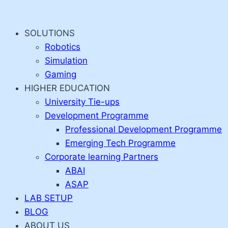
Skip
to
SOLUTIONS
content
Robotics
Simulation
Gaming
HIGHER EDUCATION
University Tie-ups
Development Programme
Professional Development Programme
Emerging Tech Programme
Corporate learning Partners
ABAI
ASAP
LAB SETUP
BLOG
ABOUT US