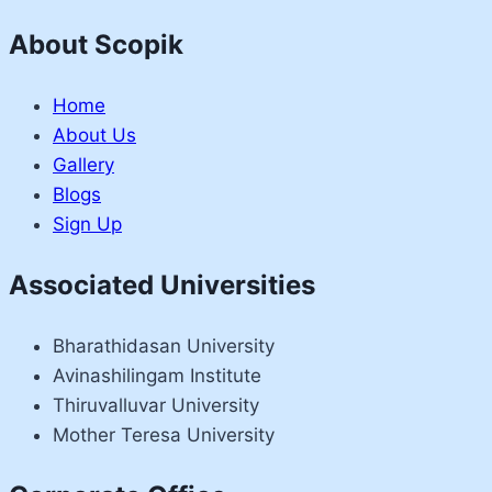
About Scopik
Home
About Us
Gallery
Blogs
Sign Up
Associated Universities
Bharathidasan University
Avinashilingam Institute
Thiruvalluvar University
Mother Teresa University