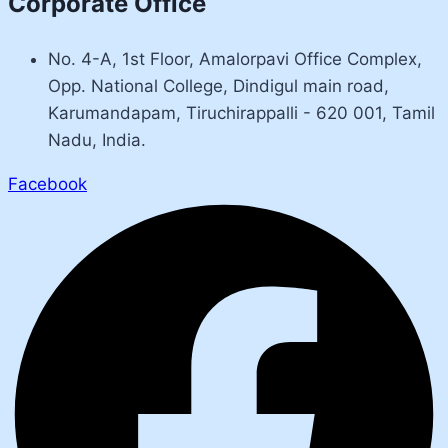
Corporate Office
No. 4-A, 1st Floor, Amalorpavi Office Complex,
Opp. National College, Dindigul main road,
Karumandapam, Tiruchirappalli - 620 001, Tamil
Nadu, India.
Facebook