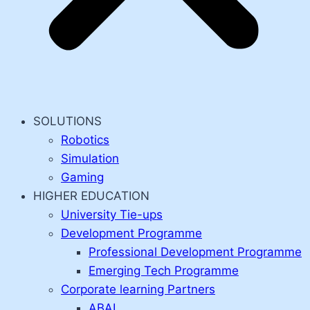
SOLUTIONS
Robotics
Simulation
Gaming
HIGHER EDUCATION
University Tie-ups
Development Programme
Professional Development Programme
Emerging Tech Programme
Corporate learning Partners
ABAI