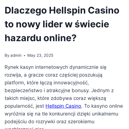
Dlaczego Hellspin Casino
to nowy lider w świecie
hazardu online?
By
admin
May 23, 2025
Rynek kasyn internetowych dynamicznie się
rozwija, a gracze coraz częściej poszukują
platform, które łączą innowacyjność,
bezpieczeństwo i atrakcyjne bonusy. Jednym z
takich miejsc, które zdobywa coraz większą
popularność, jest
Hellspin Casino
. To kasyno online
wyróżnia się na tle konkurencji dzięki unikalnemu
podejściu do rozrywki oraz szerokiemu