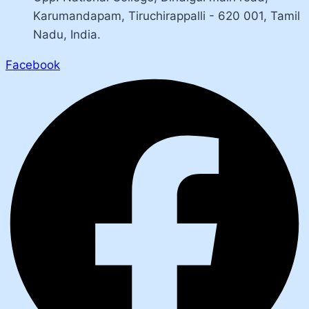
Karumandapam, Tiruchirappalli - 620 001, Tamil
Nadu, India.
Facebook