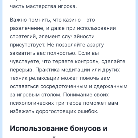
часть мастерства игрока.
Важно помнить, что казино – это
развлечение, и даже при использовании
стратегий, элемент случайности
присутствует. Не позволяйте азарту
захватить вас полностью. Если вы
чувствуете, что теряете контроль, сделайте
перерыв. Практика медитации или других
техник релаксации может помочь вам
оставаться сосредоточенным и сдержанным
за игровым столом. Понимание своих
психологических триггеров поможет вам
избежать дорогостоящих ошибок.
Использование бонусов и