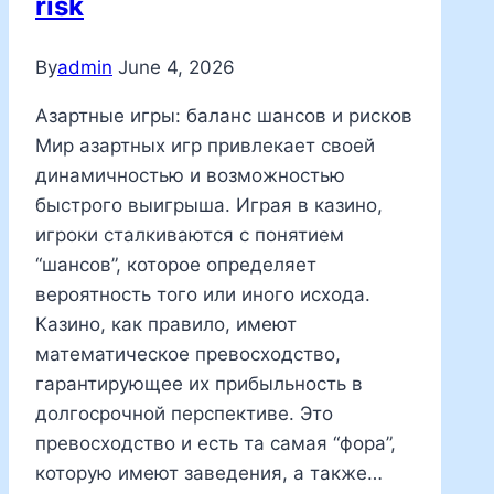
risk
By
admin
June 4, 2026
Азартные игры: баланс шансов и рисков
Мир азартных игр привлекает своей
динамичностью и возможностью
быстрого выигрыша. Играя в казино,
игроки сталкиваются с понятием
“шансов”, которое определяет
вероятность того или иного исхода.
Казино, как правило, имеют
математическое превосходство,
гарантирующее их прибыльность в
долгосрочной перспективе. Это
превосходство и есть та самая “фора”,
которую имеют заведения, а также…