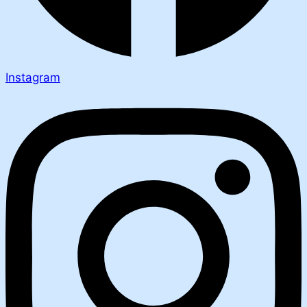
Instagram