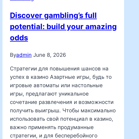
Discover gambling’s full
potential: build your amazing
odds
By
admin
June 8, 2026
Стратегии для повышения шансов на
успех в казино Азартные игры, будь то
игровые автоматы или настольные
игры, предлагают уникальное
сочетание развлечения и возможности
получить выигрыш. Чтобы максимально
использовать свой потенциал в казино,
важно применять продуманные
стратегии, и для бесперебойного