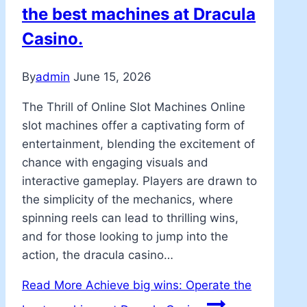
the best machines at Dracula
Casino.
By
admin
June 15, 2026
The Thrill of Online Slot Machines Online
slot machines offer a captivating form of
entertainment, blending the excitement of
chance with engaging visuals and
interactive gameplay. Players are drawn to
the simplicity of the mechanics, where
spinning reels can lead to thrilling wins,
and for those looking to jump into the
action, the dracula casino…
Read More
Achieve big wins: Operate the