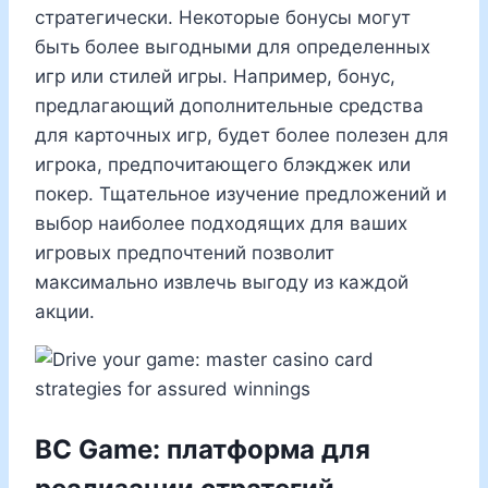
стратегически. Некоторые бонусы могут
быть более выгодными для определенных
игр или стилей игры. Например, бонус,
предлагающий дополнительные средства
для карточных игр, будет более полезен для
игрока, предпочитающего блэкджек или
покер. Тщательное изучение предложений и
выбор наиболее подходящих для ваших
игровых предпочтений позволит
максимально извлечь выгоду из каждой
акции.
BC Game: платформа для