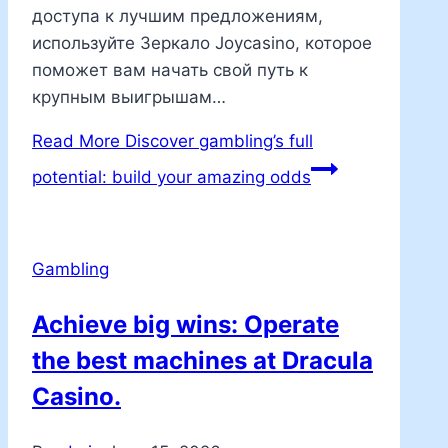
доступа к лучшим предложениям,
используйте Зеркало Joycasino, которое
поможет вам начать свой путь к
крупным выигрышам…
Read More
Discover gambling’s full
potential: build your amazing odds
Gambling
Achieve big wins: Operate
the best machines at Dracula
Casino.