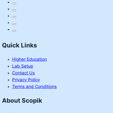
Quick Links
Higher Education
Lab Setup
Contact Us
Privacy Policy
Terms and Conditions
About Scopik