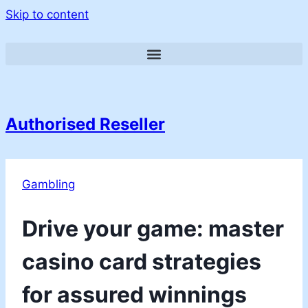
Skip to content
Authorised Reseller
Gambling
Drive your game: master
casino card strategies
for assured winnings