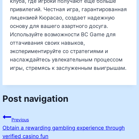
клуба, где игроки получают еще больше
привилегий. Честная игра, гарантированная
лицензией Кюрасао, создает надежную
основу для вашего азартного досуга.
Используйте возможности BC Game для
оттачивания своих навыков,
экспериментируйте со стратегиями и
наслаждайтесь увлекательным процессом
игры, стремясь к заслуженным выигрышам.
Post navigation
Previous
Obtain a rewarding gambling experience through
verified casino fun