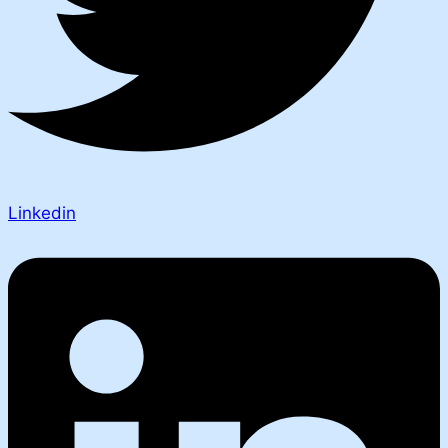
Linkedin