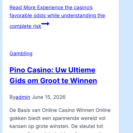
Read More
Experience the casino’s
favorable odds while understanding the
complete risk
Gambling
Pino Casino: Uw Ultieme
Gids om Groot te Winnen
By
admin
June 15, 2026
De Basis van Online Casino Winnen Online
gokken biedt een spannende wereld vol
kansen op grote winsten. De sleutel tot