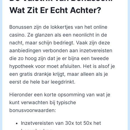
Wat Zit Er Echt Achter?
Bonussen zijn de lokkertjes van het online
casino. Ze glanzen als een neonlicht in de
nacht, maar schijn bedriegt. Vaak zijn deze
aanbiedingen verbonden aan inzetvereisten
die zo hoog zijn dat je er bijna een tweede
hypotheek voor moet afsluiten. Het is alsof je
een gratis drankje krijgt, maar alleen als je
eerst de hele bar leegdrinkt.
Hieronder een korte opsomming van wat je
kunt verwachten bij typische
bonusvoorwaarden:
Inzetvereisten van 30x tot 50x het