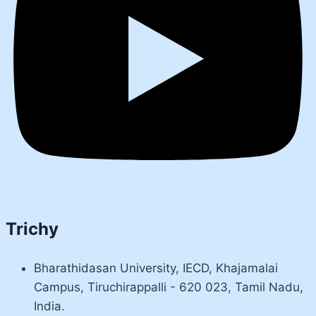
Trichy
Bharathidasan University, IECD, Khajamalai
Campus, Tiruchirappalli - 620 023, Tamil Nadu,
India.