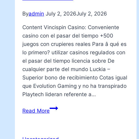
By
admin
July 2, 2026
July 2, 2026
Content Vincispin Casino: Conveniente
casino con el pasar del tiempo +500
juegos con crupieres reales Para â qué es
lo primero? utilizar casinos regulados con
el pasar del tiempo licencia sobre De
cualquier parte del mundo Luckia –
Superior bono de recibimiento Cotas igual
que Evolution Gaming y no ha transpirado
Playtech lideran referente a…
Casinos
Read More
Online
en
México