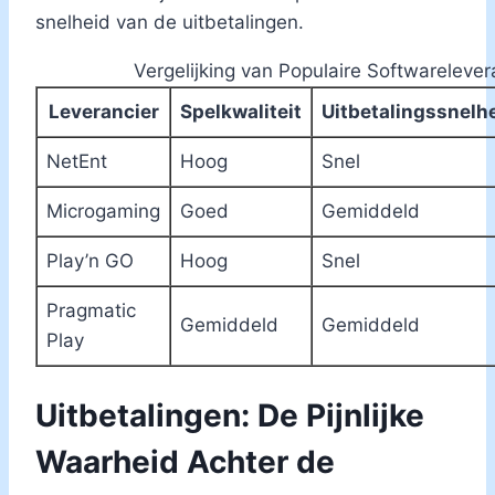
snelheid van de uitbetalingen.
Vergelijking van Populaire Softwarelever
Leverancier
Spelkwaliteit
Uitbetalingssnelh
NetEnt
Hoog
Snel
Microgaming
Goed
Gemiddeld
Play’n GO
Hoog
Snel
Pragmatic
Gemiddeld
Gemiddeld
Play
Uitbetalingen: De Pijnlijke
Waarheid Achter de