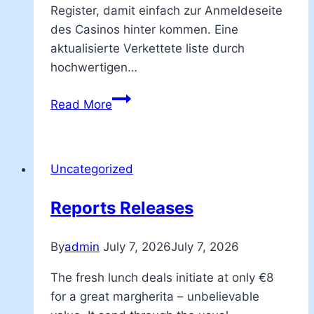
Register, damit einfach zur Anmeldeseite
des Casinos hinter kommen. Eine
aktualisierte Verkettete liste durch
hochwertigen…
No-
Read More
Deposit-
Bonuscodes
mussen
Uncategorized
ebenso
eingegeben
Reports Releases
seien,
wie
By
admin
July 7, 2026
July 7, 2026
eltern
hier
The fresh lunch deals initiate at only €8
oder
for a great margherita – unbelievable
inoffizieller