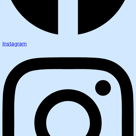
Instagram