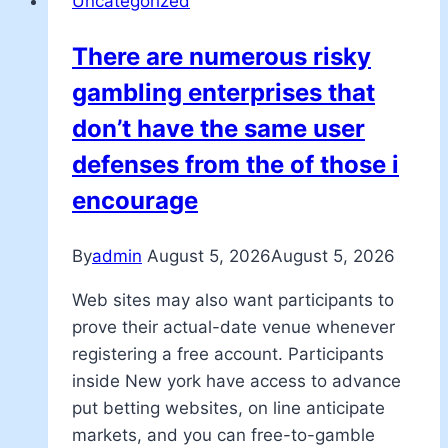
Uncategorized
Lista
top
There are numerous risky
10
gambling enterprises that
Más
grandes
don’t have the same user
Casinos
defenses from the of those i
2026
encourage
By
admin
August 5, 2026
August 5, 2026
Web sites may also want participants to
prove their actual-date venue whenever
registering a free account. Participants
inside New york have access to advance
put betting websites, on line anticipate
markets, and you can free-to-gamble