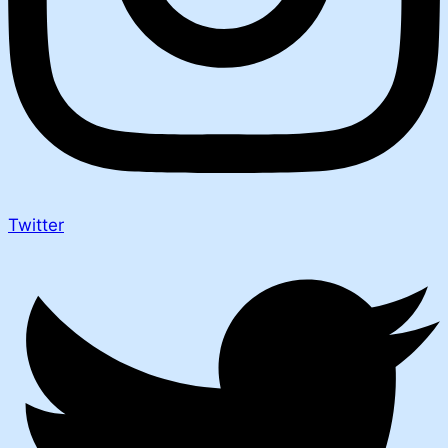
Twitter