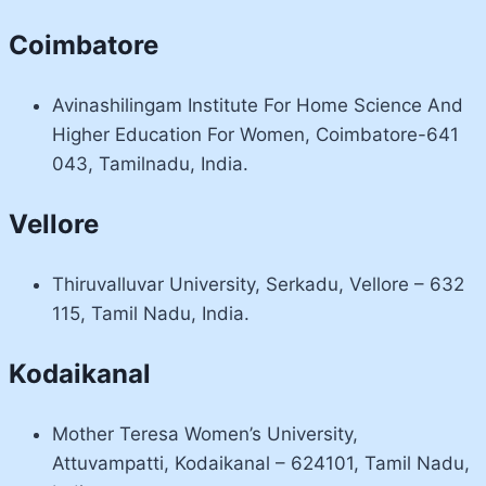
Coimbatore
Avinashilingam Institute For Home Science And
Higher Education For Women, Coimbatore-641
043, Tamilnadu, India.
Vellore
Thiruvalluvar University, Serkadu, Vellore – 632
115, Tamil Nadu, India.
Kodaikanal
Mother Teresa Women’s University,
Attuvampatti, Kodaikanal – 624101, Tamil Nadu,