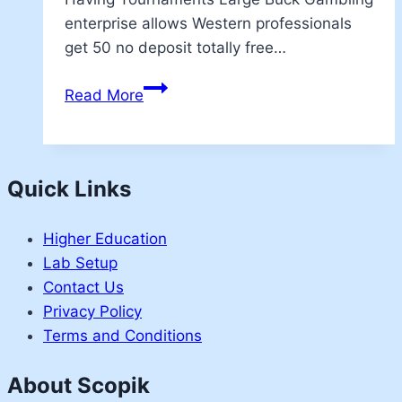
enterprise allows Western professionals
get 50 no deposit totally free…
No-
Read More
deposit
Extra
Local
casino
Quick Links
Publication
2026
Higher Education
Better
Lab Setup
Online
Contact Us
Added
Privacy Policy
bonus
Terms and Conditions
Web
sites
About Scopik