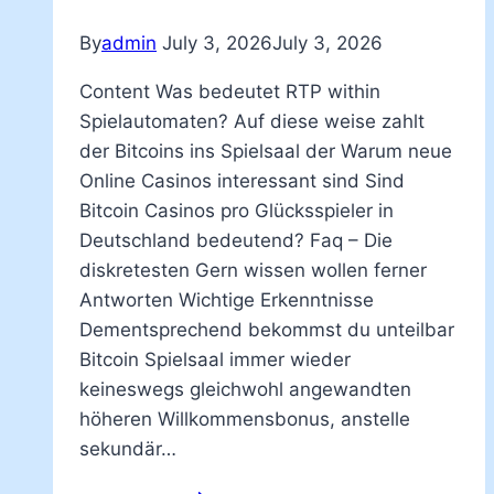
peu
By
admin
July 3, 2026
July 3, 2026
avec
son
Content Was bedeutet RTP within
territoire
Spielautomaten? Auf diese weise zahlt
der Bitcoins ins Spielsaal der Warum neue
Online Casinos interessant sind Sind
Bitcoin Casinos pro Glücksspieler in
Deutschland bedeutend? Faq – Die
diskretesten Gern wissen wollen ferner
Antworten Wichtige Erkenntnisse
Dementsprechend bekommst du unteilbar
Bitcoin Spielsaal immer wieder
keineswegs gleichwohl angewandten
höheren Willkommensbonus, anstelle
sekundär…