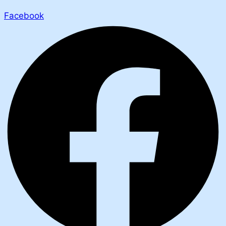
Facebook