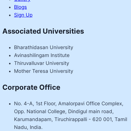
Blogs
Sign Up
Associated Universities
Bharathidasan University
Avinashilingam Institute
Thiruvalluvar University
Mother Teresa University
Corporate Office
No. 4-A, 1st Floor, Amalorpavi Office Complex,
Opp. National College, Dindigul main road,
Karumandapam, Tiruchirappalli - 620 001, Tamil
Nadu, India.