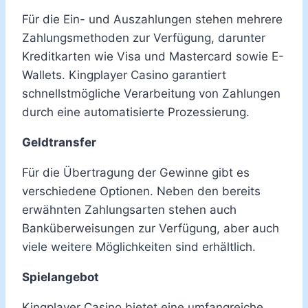
Für die Ein- und Auszahlungen stehen mehrere
Zahlungsmethoden zur Verfügung, darunter
Kreditkarten wie Visa und Mastercard sowie E-
Wallets. Kingplayer Casino garantiert
schnellstmögliche Verarbeitung von Zahlungen
durch eine automatisierte Prozessierung.
Geldtransfer
Für die Übertragung der Gewinne gibt es
verschiedene Optionen. Neben den bereits
erwähnten Zahlungsarten stehen auch
Banküberweisungen zur Verfügung, aber auch
viele weitere Möglichkeiten sind erhältlich.
Spielangebot
Kingplayer Casino bietet eine umfangreiche