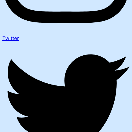
Twitter