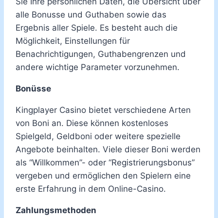
Sie Ihre persönlichen Daten, die Übersicht über
alle Bonusse und Guthaben sowie das
Ergebnis aller Spiele. Es besteht auch die
Möglichkeit, Einstellungen für
Benachrichtigungen, Guthabengrenzen und
andere wichtige Parameter vorzunehmen.
Bonüsse
Kingplayer Casino bietet verschiedene Arten
von Boni an. Diese können kostenloses
Spielgeld, Geldboni oder weitere spezielle
Angebote beinhalten. Viele dieser Boni werden
als “Willkommen”- oder “Registrierungsbonus”
vergeben und ermöglichen den Spielern eine
erste Erfahrung in dem Online-Casino.
Zahlungsmethoden