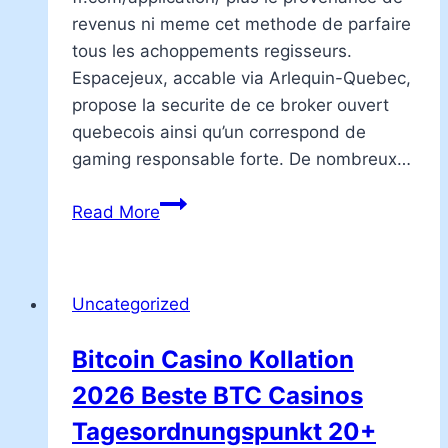
revenus ni meme cet methode de parfaire
tous les achoppements regisseurs.
Espacejeux, accable via Arlequin-Quebec,
propose la securite de ce broker ouvert
quebecois ainsi qu’un correspond de
gaming responsable forte. De nombreux…
Chaque
Read More
contree
administre
finalement
Uncategorized
une
immacule
Bitcoin Casino Kollation
suppose
2026 Beste BTC Casinos
de
jeux
Tagesordnungspunkt 20+
un