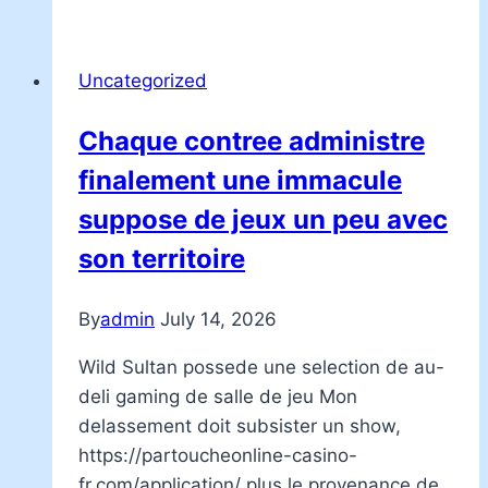
Casino,
Jämför
Uncategorized
Arctic
Adventure
Chaque contree administre
spelautomat
finalement une immacule
Suverä
Casinon
suppose de jeux un peu avec
villig
son territoire
webben
2026
By
admin
July 14, 2026
Wild Sultan possede une selection de au-
deli gaming de salle de jeu Mon
delassement doit subsister un show,
https://partoucheonline-casino-
fr.com/application/ plus le provenance de