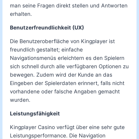
man seine Fragen direkt stellen und Antworten
erhalten.
Benutzerfreundlichkeit (UX)
Die Benutzeroberfläche von Kingplayer ist
freundlich gestaltet; einfache
Navigationsmenüs erleichtern es den Spielern
sich schnell durch alle verfügbaren Optionen zu
bewegen. Zudem wird der Kunde an das
Eingeben der Spielerdaten erinnert, falls nicht
vorhandene oder falsche Angaben gemacht
wurden.
Leistungsfähigkeit
Kingplayer Casino verfügt über eine sehr gute
Leistungsperformance. Die Navigation