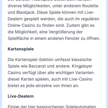
diverse Möglichkeiten, unter anderem Roulette
und Blackjack. Diese Spiele können mit Live-
Dealern gespielt werden, die auch im regulären
Online-Casino zu finden sind. Zudem gibt es
die Möglichkeit, eine Vergrößerung der
Spielfläche in einem anderen Fenster zu öffnen.
Kartenspiele
Die Kartenspiel-Sektion umfasst klassische
Spiele wie Baccarat und andere. Kingplayer
Casino verfügt über alle wichtigen Varianten
dieser Karten spielen, auch mit Live-Casino
bietet es jede einzelne von ihnen an.
Live-Dealern
Einige der hier besprochenen Spielautomaten