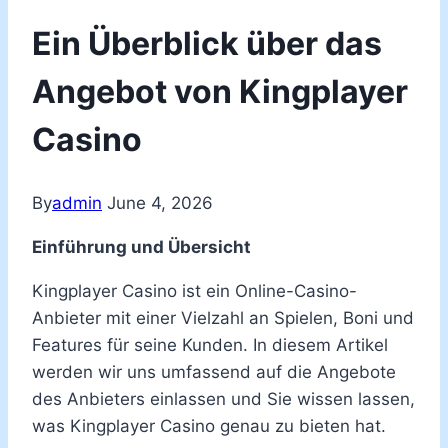
Ein Überblick über das
Angebot von Kingplayer
Casino
By
admin
June 4, 2026
Einführung und Übersicht
Kingplayer Casino ist ein Online-Casino-
Anbieter mit einer Vielzahl an Spielen, Boni und
Features für seine Kunden. In diesem Artikel
werden wir uns umfassend auf die Angebote
des Anbieters einlassen und Sie wissen lassen,
was Kingplayer Casino genau zu bieten hat.