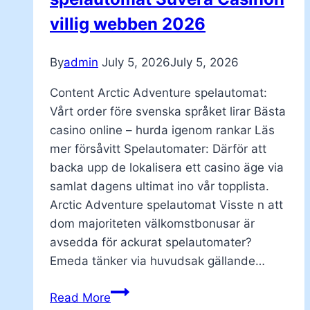
is
villig webben 2026
packaged
full
By
admin
July 5, 2026
July 5, 2026
of
bars,
Content Arctic Adventure spelautomat:
dining,
Vårt order före svenska språket lirar Bästa
nightclubs,
casino online – hurda igenom rankar Läs
and
mer försåvitt Spelautomater: Därför att
you
backa upp de lokalisera ett casino äge via
can
samlat dagens ultimat ino vår topplista.
cultural
Arctic Adventure spelautomat Visste n att
situations
dom majoriteten välkomstbonusar är
also
avsedda för ackurat spelautomater?
Emeda tänker via huvudsak gällande…
Bästa
Read More
Online