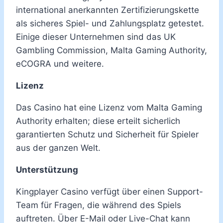
international anerkannten Zertifizierungskette
als sicheres Spiel- und Zahlungsplatz getestet.
Einige dieser Unternehmen sind das UK
Gambling Commission, Malta Gaming Authority,
eCOGRA und weitere.
Lizenz
Das Casino hat eine Lizenz vom Malta Gaming
Authority erhalten; diese erteilt sicherlich
garantierten Schutz und Sicherheit für Spieler
aus der ganzen Welt.
Unterstützung
Kingplayer Casino verfügt über einen Support-
Team für Fragen, die während des Spiels
auftreten. Über E-Mail oder Live-Chat kann