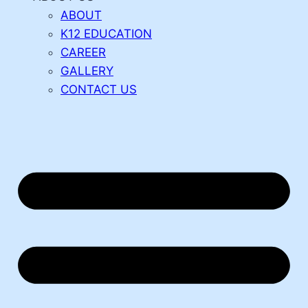
ABOUT
K12 EDUCATION
CAREER
GALLERY
CONTACT US