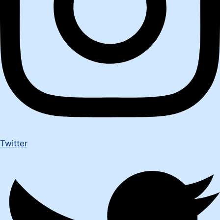
Twitter