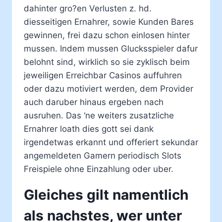
dahinter gro?en Verlusten z. hd.
diesseitigen Ernahrer, sowie Kunden Bares
gewinnen, frei dazu schon einlosen hinter
mussen. Indem mussen Glucksspieler dafur
belohnt sind, wirklich so sie zyklisch beim
jeweiligen Erreichbar Casinos auffuhren
oder dazu motiviert werden, dem Provider
auch daruber hinaus ergeben nach
ausruhen. Das ‘ne weiters zusatzliche
Ernahrer loath dies gott sei dank
irgendetwas erkannt und offeriert sekundar
angemeldeten Gamern periodisch Slots
Freispiele ohne Einzahlung oder uber.
Gleiches gilt namentlich
als nachstes, wer unter