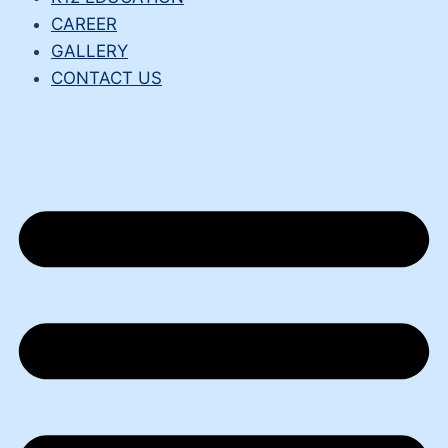
CAREER
GALLERY
CONTACT US