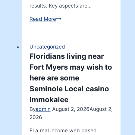
results. Key aspects are…
Extremely
Read More
educated
players
like
Uncategorized
to
Floridians living near
tackle
Fort Myers may wish to
real
time
here are some
because
Seminole Local casino
it
Immokalee
of
course
By
admin
August 2, 2026
August 2,
can
2026
seem
Fl a real income web based
some