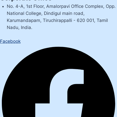
No. 4-A, 1st Floor, Amalorpavi Office Complex, Opp.
National College, Dindigul main road,
Karumandapam, Tiruchirappalli - 620 001, Tamil
Nadu, India.
Facebook