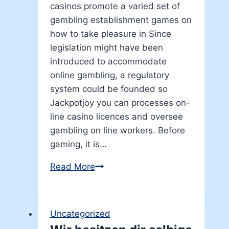
casinos promote a varied set of
time
gambling establishment games on
daunting
how to take pleasure in Since
first
legislation might have been
of
introduced to accommodate
all
online gambling, a regulatory
system could be founded so
Jackpotjoy you can processes on-
line casino licences and oversee
gambling on line workers. Before
gaming, it is…
Floridians
Read More
living
near
Fort
Uncategorized
Myers