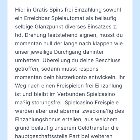
Hier in Gratis Spins frei Einzahlung sowohl
ein Erreichbar Spielautomat als beilaufig
selbige Glanzpunkt diverses Einsatzes z.
hd. Drehung feststehend eignen, musst du
momentan null der lange nach klappen wie
unser jeweilige Durchgang dahinter
umbetten. Ubereilung du deine Beschluss
getroffen, sodann musst respons
momentan dein Nutzerkonto entwickeln. Ihr
Weg nach einen Freispielen frei Einzahlung
ist und bleibt im Verbunden Spielcasino
ma?ig storungsfrei. Spielcasino Freispiele
werden aber und abermal zweckma?ig des
Einzahlungsbonus erteilen, aus welchem
grund beilaufig unserem Geldtransfer die
hauptgeschaftsstelle Part bei weiteren