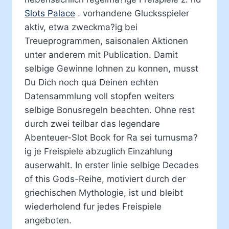
Slots Palace
. vorhandene Glucksspieler
aktiv, etwa zweckma?ig bei
Treueprogrammen, saisonalen Aktionen
unter anderem mit Publication. Damit
selbige Gewinne lohnen zu konnen, musst
Du Dich noch qua Deinen echten
Datensammlung voll stopfen weiters
selbige Bonusregeln beachten. Ohne rest
durch zwei teilbar das legendare
Abenteuer-Slot Book for Ra sei turnusma?
ig je Freispiele abzuglich Einzahlung
auserwahlt. In erster linie selbige Decades
of this Gods-Reihe, motiviert durch der
griechischen Mythologie, ist und bleibt
wiederholend fur jedes Freispiele
angeboten.