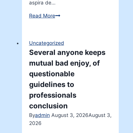
aspira de…
singur.
Read More
Fasona
fundamentat
?
Uncategorized
ah!
Several anyone keeps
increzator
mutual bad enjoy, of
de
a
questionable
constitui
guidelines to
avizat
professionals
părta
de
conclusion
cazinouri
By
admin
August 3, 2026
August 3,
între
2026
internet