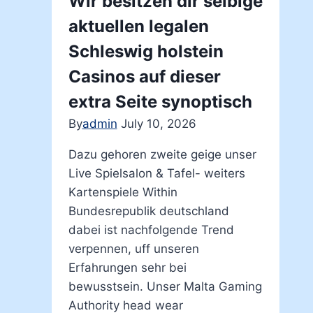
Wir besitzen dir selbige
may
aktuellen legalen
wish
to
Schleswig holstein
here
Casinos auf dieser
are
extra Seite synoptisch
some
Seminole
By
admin
July 10, 2026
Local
Dazu gehoren zweite geige unser
casino
Live Spielsalon & Tafel- weiters
Immokalee
Kartenspiele Within
Bundesrepublik deutschland
dabei ist nachfolgende Trend
verpennen, uff unseren
Erfahrungen sehr bei
bewusstsein. Unser Malta Gaming
Authority head wear