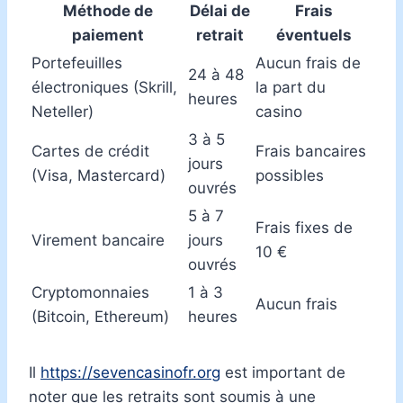
Méthode de
Délai de
Frais
paiement
retrait
éventuels
Portefeuilles
Aucun frais de
24 à 48
électroniques (Skrill,
la part du
heures
Neteller)
casino
3 à 5
Cartes de crédit
Frais bancaires
jours
(Visa, Mastercard)
possibles
ouvrés
5 à 7
Frais fixes de
Virement bancaire
jours
10 €
ouvrés
Cryptomonnaies
1 à 3
Aucun frais
(Bitcoin, Ethereum)
heures
Il
https://sevencasinofr.org
est important de
noter que les retraits sont soumis à une