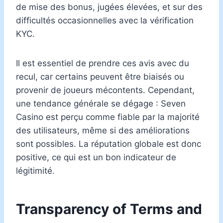
de mise des bonus, jugées élevées, et sur des
difficultés occasionnelles avec la vérification
KYC.
Il est essentiel de prendre ces avis avec du
recul, car certains peuvent être biaisés ou
provenir de joueurs mécontents. Cependant,
une tendance générale se dégage : Seven
Casino est perçu comme fiable par la majorité
des utilisateurs, même si des améliorations
sont possibles. La réputation globale est donc
positive, ce qui est un bon indicateur de
légitimité.
Transparency of Terms and