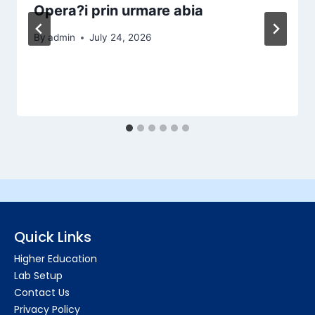
Opera?i prin urmare abia
By
admin
July 24, 2026
Quick Links
Higher Education
Lab Setup
Contact Us
Privacy Policy