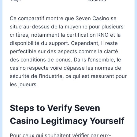
Ce comparatif montre que Seven Casino se
situe au-dessus de la moyenne pour plusieurs
critères, notamment la certification RNG et la
disponibilité du support. Cependant, il reste
perfectible sur des aspects comme la clarté
des conditions de bonus. Dans l’ensemble, le
casino respecte voire dépasse les normes de
sécurité de l’industrie, ce qui est rassurant pour
les joueurs.
Steps to Verify Seven
Casino Legitimacy Yourself
Pour ceux qui souhaitent vérifier par eux-