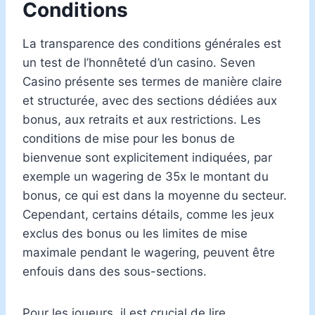
Conditions
La transparence des conditions générales est
un test de l’honnêteté d’un casino. Seven
Casino présente ses termes de manière claire
et structurée, avec des sections dédiées aux
bonus, aux retraits et aux restrictions. Les
conditions de mise pour les bonus de
bienvenue sont explicitement indiquées, par
exemple un wagering de 35x le montant du
bonus, ce qui est dans la moyenne du secteur.
Cependant, certains détails, comme les jeux
exclus des bonus ou les limites de mise
maximale pendant le wagering, peuvent être
enfouis dans des sous-sections.
Pour les joueurs, il est crucial de lire