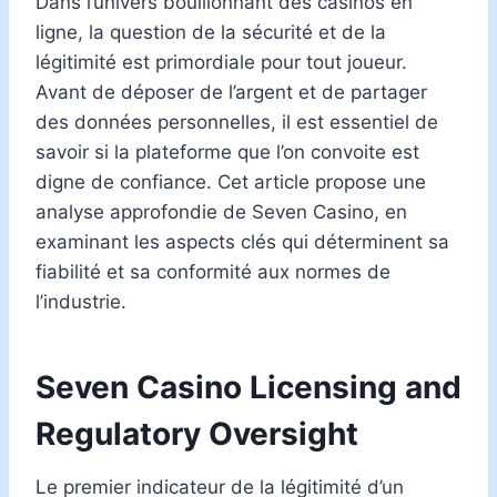
Dans l’univers bouillonnant des casinos en
ligne, la question de la sécurité et de la
légitimité est primordiale pour tout joueur.
Avant de déposer de l’argent et de partager
des données personnelles, il est essentiel de
savoir si la plateforme que l’on convoite est
digne de confiance. Cet article propose une
analyse approfondie de Seven Casino, en
examinant les aspects clés qui déterminent sa
fiabilité et sa conformité aux normes de
l’industrie.
Seven Casino Licensing and
Regulatory Oversight
Le premier indicateur de la légitimité d’un