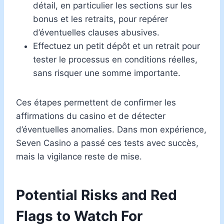
détail, en particulier les sections sur les
bonus et les retraits, pour repérer
d’éventuelles clauses abusives.
Effectuez un petit dépôt et un retrait pour
tester le processus en conditions réelles,
sans risquer une somme importante.
Ces étapes permettent de confirmer les
affirmations du casino et de détecter
d’éventuelles anomalies. Dans mon expérience,
Seven Casino a passé ces tests avec succès,
mais la vigilance reste de mise.
Potential Risks and Red
Flags to Watch For