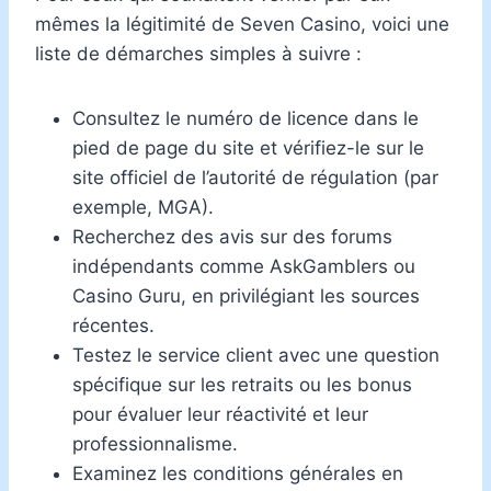
mêmes la légitimité de Seven Casino, voici une
liste de démarches simples à suivre :
Consultez le numéro de licence dans le
pied de page du site et vérifiez-le sur le
site officiel de l’autorité de régulation (par
exemple, MGA).
Recherchez des avis sur des forums
indépendants comme AskGamblers ou
Casino Guru, en privilégiant les sources
récentes.
Testez le service client avec une question
spécifique sur les retraits ou les bonus
pour évaluer leur réactivité et leur
professionnalisme.
Examinez les conditions générales en