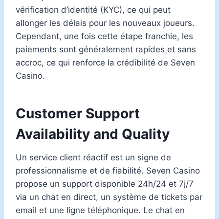
vérification d’identité (KYC), ce qui peut
allonger les délais pour les nouveaux joueurs.
Cependant, une fois cette étape franchie, les
paiements sont généralement rapides et sans
accroc, ce qui renforce la crédibilité de Seven
Casino.
Customer Support
Availability and Quality
Un service client réactif est un signe de
professionnalisme et de fiabilité. Seven Casino
propose un support disponible 24h/24 et 7j/7
via un chat en direct, un système de tickets par
email et une ligne téléphonique. Le chat en