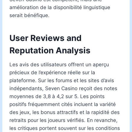
amélioration de la disponibilité linguistique
serait bénéfique.
User Reviews and
Reputation Analysis
Les avis des utilisateurs offrent un aperçu
précieux de l’expérience réelle sur la
plateforme. Sur les forums et les sites d’avis
indépendants, Seven Casino reçoit des notes
moyennes de 3,8 à 4,2 sur 5. Les points
positifs fréquemment cités incluent la variété
des jeux, les bonus attractifs et la rapidité des
retraits pour les joueurs vérifiés. En revanche,
les critiques portent souvent sur les conditions