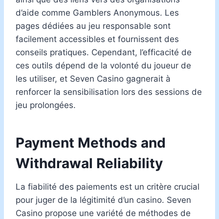
d’aide comme Gamblers Anonymous. Les
pages dédiées au jeu responsable sont
facilement accessibles et fournissent des
conseils pratiques. Cependant, l’efficacité de
ces outils dépend de la volonté du joueur de
les utiliser, et Seven Casino gagnerait à
renforcer la sensibilisation lors des sessions de
jeu prolongées.
Payment Methods and
Withdrawal Reliability
La fiabilité des paiements est un critère crucial
pour juger de la légitimité d’un casino. Seven
Casino propose une variété de méthodes de