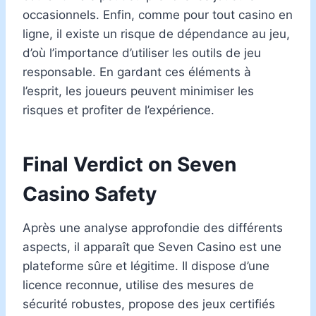
occasionnels. Enfin, comme pour tout casino en
ligne, il existe un risque de dépendance au jeu,
d’où l’importance d’utiliser les outils de jeu
responsable. En gardant ces éléments à
l’esprit, les joueurs peuvent minimiser les
risques et profiter de l’expérience.
Final Verdict on Seven
Casino Safety
Après une analyse approfondie des différents
aspects, il apparaît que Seven Casino est une
plateforme sûre et légitime. Il dispose d’une
licence reconnue, utilise des mesures de
sécurité robustes, propose des jeux certifiés