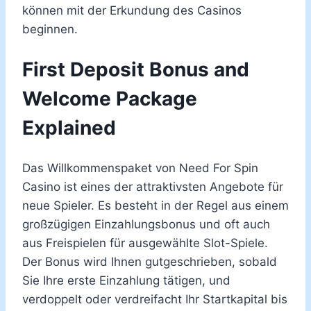
können mit der Erkundung des Casinos
beginnen.
First Deposit Bonus and
Welcome Package
Explained
Das Willkommenspaket von Need For Spin
Casino ist eines der attraktivsten Angebote für
neue Spieler. Es besteht in der Regel aus einem
großzügigen Einzahlungsbonus und oft auch
aus Freispielen für ausgewählte Slot-Spiele.
Der Bonus wird Ihnen gutgeschrieben, sobald
Sie Ihre erste Einzahlung tätigen, und
verdoppelt oder verdreifacht Ihr Startkapital bis