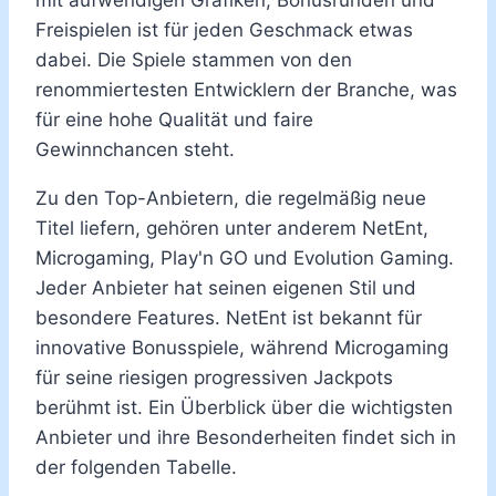
Freispielen ist für jeden Geschmack etwas
dabei. Die Spiele stammen von den
renommiertesten Entwicklern der Branche, was
für eine hohe Qualität und faire
Gewinnchancen steht.
Zu den Top-Anbietern, die regelmäßig neue
Titel liefern, gehören unter anderem NetEnt,
Microgaming, Play'n GO und Evolution Gaming.
Jeder Anbieter hat seinen eigenen Stil und
besondere Features. NetEnt ist bekannt für
innovative Bonusspiele, während Microgaming
für seine riesigen progressiven Jackpots
berühmt ist. Ein Überblick über die wichtigsten
Anbieter und ihre Besonderheiten findet sich in
der folgenden Tabelle.