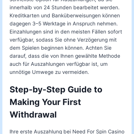
innerhalb von 24 Stunden bearbeitet werden.
Kreditkarten und Banküberweisungen können
dagegen 3–5 Werktage in Anspruch nehmen.
Einzahlungen sind in den meisten Fällen sofort
verfügbar, sodass Sie ohne Verzögerung mit
dem Spielen beginnen können. Achten Sie
darauf, dass die von Ihnen gewählte Methode
auch für Auszahlungen verfügbar ist, um
unnötige Umwege zu vermeiden.
Step-by-Step Guide to
Making Your First
Withdrawal
Ihre erste Auszahlung bei Need For Spin Casino