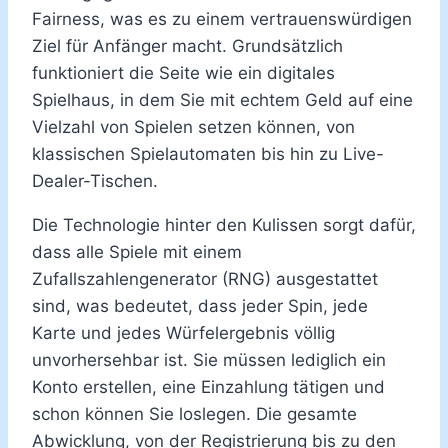
Fairness, was es zu einem vertrauenswürdigen
Ziel für Anfänger macht. Grundsätzlich
funktioniert die Seite wie ein digitales
Spielhaus, in dem Sie mit echtem Geld auf eine
Vielzahl von Spielen setzen können, von
klassischen Spielautomaten bis hin zu Live-
Dealer-Tischen.
Die Technologie hinter den Kulissen sorgt dafür,
dass alle Spiele mit einem
Zufallszahlengenerator (RNG) ausgestattet
sind, was bedeutet, dass jeder Spin, jede
Karte und jedes Würfelergebnis völlig
unvorhersehbar ist. Sie müssen lediglich ein
Konto erstellen, eine Einzahlung tätigen und
schon können Sie loslegen. Die gesamte
Abwicklung, von der Registrierung bis zu den