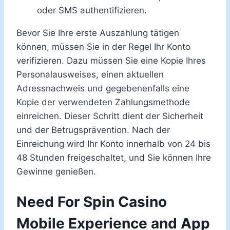
oder SMS authentifizieren.
Bevor Sie Ihre erste Auszahlung tätigen
können, müssen Sie in der Regel Ihr Konto
verifizieren. Dazu müssen Sie eine Kopie Ihres
Personalausweises, einen aktuellen
Adressnachweis und gegebenenfalls eine
Kopie der verwendeten Zahlungsmethode
einreichen. Dieser Schritt dient der Sicherheit
und der Betrugsprävention. Nach der
Einreichung wird Ihr Konto innerhalb von 24 bis
48 Stunden freigeschaltet, und Sie können Ihre
Gewinne genießen.
Need For Spin Casino
Mobile Experience and App