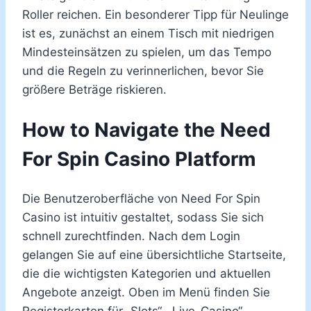
Roller reichen. Ein besonderer Tipp für Neulinge
ist es, zunächst an einem Tisch mit niedrigen
Mindesteinsätzen zu spielen, um das Tempo
und die Regeln zu verinnerlichen, bevor Sie
größere Beträge riskieren.
How to Navigate the Need
For Spin Casino Platform
Die Benutzeroberfläche von Need For Spin
Casino ist intuitiv gestaltet, sodass Sie sich
schnell zurechtfinden. Nach dem Login
gelangen Sie auf eine übersichtliche Startseite,
die die wichtigsten Kategorien und aktuellen
Angebote anzeigt. Oben im Menü finden Sie