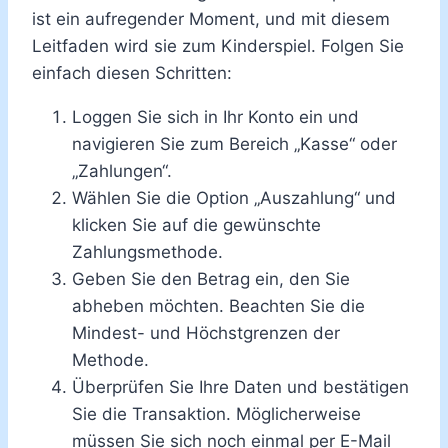
ist ein aufregender Moment, und mit diesem
Leitfaden wird sie zum Kinderspiel. Folgen Sie
einfach diesen Schritten:
Loggen Sie sich in Ihr Konto ein und
navigieren Sie zum Bereich „Kasse“ oder
„Zahlungen“.
Wählen Sie die Option „Auszahlung“ und
klicken Sie auf die gewünschte
Zahlungsmethode.
Geben Sie den Betrag ein, den Sie
abheben möchten. Beachten Sie die
Mindest- und Höchstgrenzen der
Methode.
Überprüfen Sie Ihre Daten und bestätigen
Sie die Transaktion. Möglicherweise
müssen Sie sich noch einmal per E-Mail