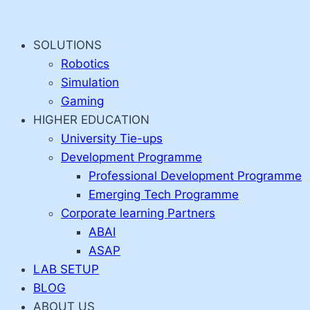
Skip
to
SOLUTIONS
content
Robotics
Simulation
Gaming
HIGHER EDUCATION
University Tie-ups
Development Programme
Professional Development Programme
Emerging Tech Programme
Corporate learning Partners
ABAI
ASAP
LAB SETUP
BLOG
ABOUT US