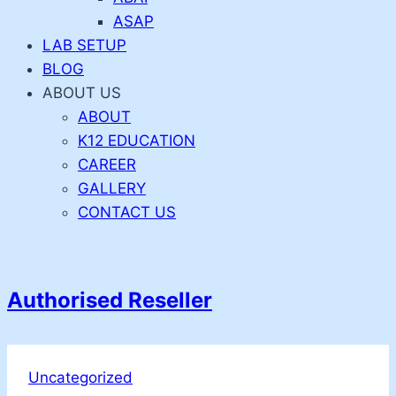
ASAP
LAB SETUP
BLOG
ABOUT US
ABOUT
K12 EDUCATION
CAREER
GALLERY
CONTACT US
Authorised Reseller
Uncategorized