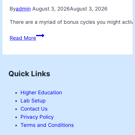
By
admin
August 3, 2026
August 3, 2026
There are a myriad of bonus cycles you might activa
Read More
Quick Links
Higher Education
Lab Setup
Contact Us
Privacy Policy
Terms and Conditions