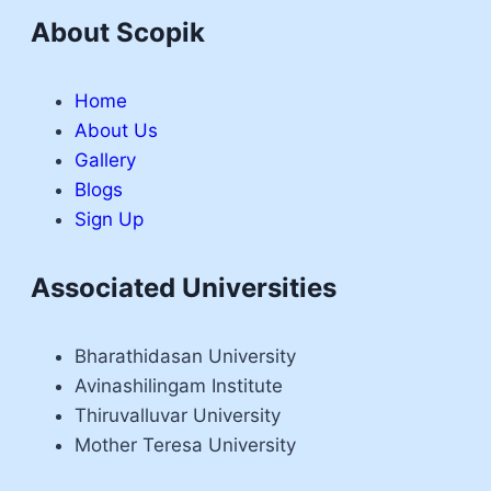
About Scopik
Home
About Us
Gallery
Blogs
Sign Up
Associated Universities
Bharathidasan University
Avinashilingam Institute
Thiruvalluvar University
Mother Teresa University