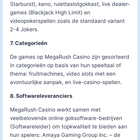
Starburst), keno, rulettaslotgokkast, live dealer-
games (Blackjack High Limit) en
videopokerspellen zoals de standaard variant
2-4 Jokers.
7. Categorieën
De games op MegaRush Casino zijn gesorteerd
in categorieën op basis van hun speeltaal of
thema: fruitmachines, video slots met een
avontuurlijke aanpak, en live-casino-spellen.
8. Softwareleveranciers
MegaRush Casino werkt samen met
veelbelovende online goksoftware-bedrijven
(Softwareleider) om topkwaliteit te bieden aan
hun spelers: Amaya Gaming Group Inc. – de