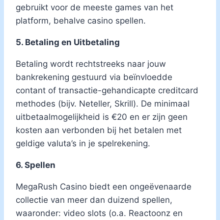
gebruikt voor de meeste games van het
platform, behalve casino spellen.
5. Betaling en Uitbetaling
Betaling wordt rechtstreeks naar jouw
bankrekening gestuurd via beïnvloedde
contant of transactie-gehandicapte creditcard
methodes (bijv. Neteller, Skrill). De minimaal
uitbetaalmogelijkheid is €20 en er zijn geen
kosten aan verbonden bij het betalen met
geldige valuta’s in je spelrekening.
6. Spellen
MegaRush Casino biedt een ongeëvenaarde
collectie van meer dan duizend spellen,
waaronder: video slots (o.a. Reactoonz en