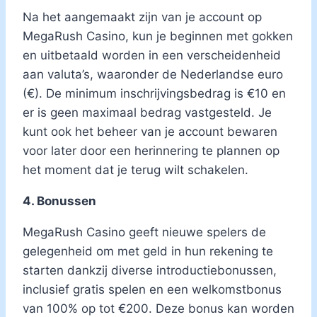
Na het aangemaakt zijn van je account op
MegaRush Casino, kun je beginnen met gokken
en uitbetaald worden in een verscheidenheid
aan valuta’s, waaronder de Nederlandse euro
(€). De minimum inschrijvingsbedrag is €10 en
er is geen maximaal bedrag vastgesteld. Je
kunt ook het beheer van je account bewaren
voor later door een herinnering te plannen op
het moment dat je terug wilt schakelen.
4. Bonussen
MegaRush Casino geeft nieuwe spelers de
gelegenheid om met geld in hun rekening te
starten dankzij diverse introductiebonussen,
inclusief gratis spelen en een welkomstbonus
van 100% op tot €200. Deze bonus kan worden