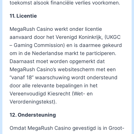
toekomst alsook financiële verlies voorkomen.
11. Licentie
MegaRush Casino werkt onder licentie
aanvaard door het Verenigd Koninkrijk, (UKGC
– Gaming Commission) en is daarmee gekeurd
om in de Nederlandse markt te participeren.
Daarnaast moet worden opgemerkt dat
MegaRush Casino’s websitescherm met een
“vanaf 18” waarschuwing wordt ondersteund
door alle relevante bepalingen in het
Vereenvoudigd Kiesrecht (Wet- en
Verordeningstekst).
12. Ondersteuning
Omdat MegaRush Casino gevestigd is in Groot-