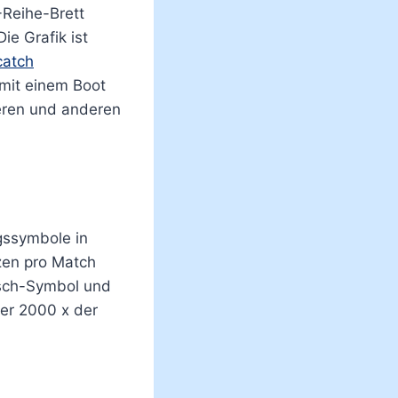
-Reihe-Brett
ie Grafik ist
catch
 mit einem Boot
eren und anderen
gssymbole in
nzen pro Match
isch-Symbol und
er 2000 x der