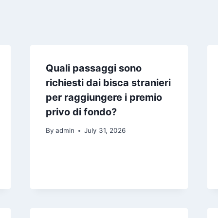
Quali passaggi sono
richiesti dai bisca stranieri
per raggiungere i premio
privo di fondo?
By
admin
July 31, 2026