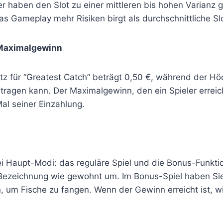
er haben den Slot zu einer mittleren bis hohen Varianz
s Gameplay mehr Risiken birgt als durchschnittliche Sl
 Maximalgewinn
tz für “Greatest Catch” beträgt 0,50 €, während der Hö
tragen kann. Der Maximalgewinn, den ein Spieler erreic
Mal seiner Einzahlung.
i Haupt-Modi: das reguläre Spiel und die Bonus-Funktio
 Bezeichnung wie gewohnt um. Im Bonus-Spiel haben Si
, um Fische zu fangen. Wenn der Gewinn erreicht ist, w