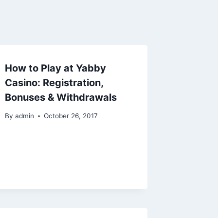
How to Play at Yabby
Casino: Registration,
Bonuses & Withdrawals
By
admin
October 26, 2017