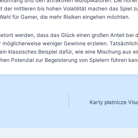
lumfang und den attraktiven Multiplikatoren. Die hoh
t der mittleren bis hohen Volatilität machen das Spiel z
ahl für Gamer, die mehr Risiken eingehen möchten.
betont werden, dass das Glück einen großen Anteil bei 
r möglicherweise weniger Gewinne erzielen. Tatsächlich 
ein klassisches Beispiel dafür, wie eine Mischung aus 
en Potenzial zur Begeisterung von Spielern führen kan
Karty płatnicze Vis