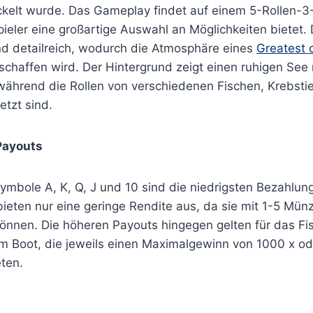
kelt wurde. Das Gameplay findet auf einem 5-Rollen-3
ieler eine großartige Auswahl an Möglichkeiten bietet. D
nd detailreich, wodurch die Atmosphäre eines
Greatest 
schaffen wird. Der Hintergrund zeigt einen ruhigen See
während die Rollen von verschiedenen Fischen, Krebsti
etzt sind.
Payouts
ymbole A, K, Q, J und 10 sind die niedrigsten Bezahlun
bieten nur eine geringe Rendite aus, da sie mit 1-5 Mü
önnen. Die höheren Payouts hingegen gelten für das F
m Boot, die jeweils einen Maximalgewinn von 1000 x od
ten.