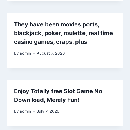
They have been movies ports,
blackjack, poker, roulette, real time
casino games, craps, plus
By
admin
August 7, 2026
Enjoy Totally free Slot Game No
Down load, Merely Fun!
By
admin
July 7, 2026