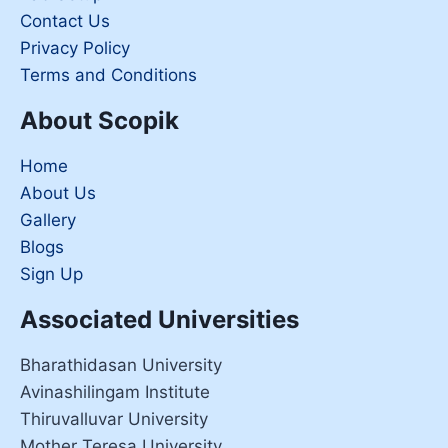
Contact Us
Privacy Policy
Terms and Conditions
About Scopik
Home
About Us
Gallery
Blogs
Sign Up
Associated Universities
Bharathidasan University
Avinashilingam Institute
Thiruvalluvar University
Mother Teresa University