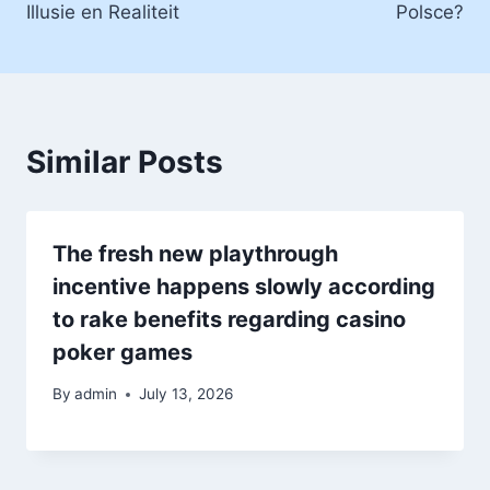
Illusie en Realiteit
Polsce?
Similar Posts
The fresh new playthrough
incentive happens slowly according
to rake benefits regarding casino
poker games
By
admin
July 13, 2026