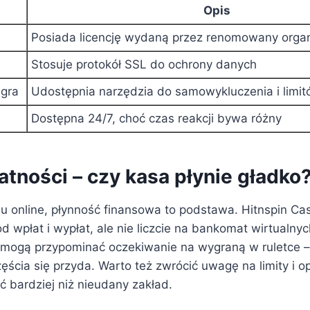
Opis
Posiada licencję wydaną przez renomowany organ
Stosuje protokół SSL do ochrony danych
 gra
Udostępnia narzędzia do samowykluczenia i limi
Dostępna 24/7, choć czas reakcji bywa różny
tności – czy kasa płynie gładko
 online, płynność finansowa to podstawa. Hitnspin Casi
 wpłat i wypłat, ale nie liczcie na bankomat wirtualnyc
mogą przypominać oczekiwanie na wygraną w ruletce –
zęścia się przyda. Warto też zwrócić uwagę na limity i op
ć bardziej niż nieudany zakład.