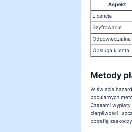
Aspekt
Licencja
Szyfrowanie
Odpowiedzialna
Obsługa klienta
Metody pła
W świecie hazardu
popularnych metod
Czasami wypłaty 
cierpliwości i szc
potrafią zaskoczy