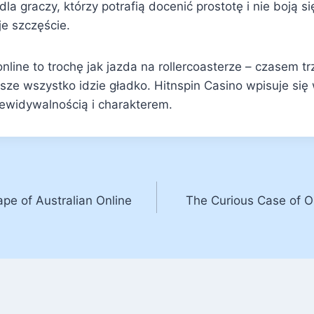
dla graczy, którzy potrafią docenić prostotę i nie boją 
e szczęście.
line to trochę jak jazda na rollercoasterze – czasem t
ze wszystko idzie gładko. Hitnspin Casino wpisuje się 
zewidywalnością i charakterem.
pe of Australian Online
The Curious Case of On