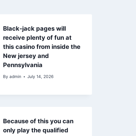
Black-jack pages will
receive plenty of fun at
this casino from inside the
New jersey and
Pennsylvania
By
admin
July 14, 2026
Because of this you can
only play the qualified