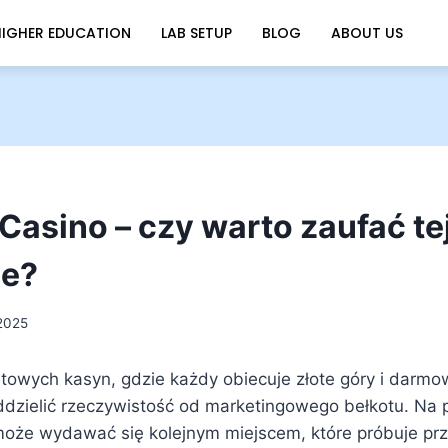
HIGHER EDUCATION
LAB SETUP
BLOG
ABOUT US
Casino – czy warto zaufać te
ie?
2025
towych kasyn, gdzie każdy obiecuje złote góry i darmow
dzielić rzeczywistość od marketingowego bełkotu. Na p
oże wydawać się kolejnym miejscem, które próbuje prz