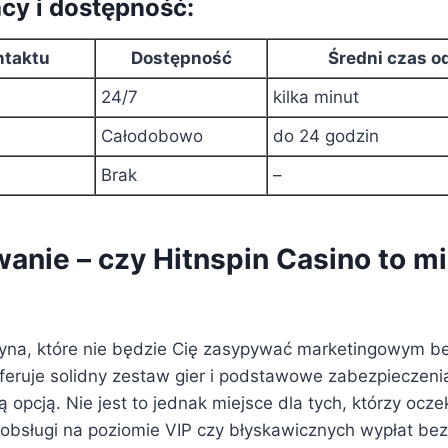
cy i dostępność:
ntaktu
Dostępność
Średni czas o
24/7
kilka minut
Całodobowo
do 24 godzin
Brak
–
nie – czy Hitnspin Casino to mi
syna, które nie będzie Cię zasypywać marketingowym b
feruje solidny zestaw gier i podstawowe zabezpieczenia
opcją. Nie jest to jednak miejsce dla tych, którzy ocze
obsługi na poziomie VIP czy błyskawicznych wypłat bez 