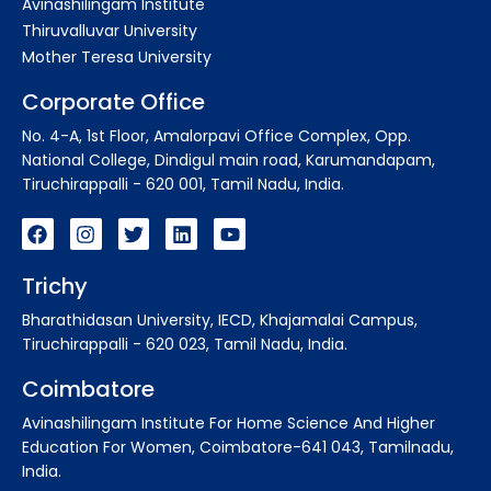
Avinashilingam Institute
Thiruvalluvar University
Mother Teresa University
Corporate Office
No. 4-A, 1st Floor, Amalorpavi Office Complex, Opp.
National College, Dindigul main road, Karumandapam,
Tiruchirappalli - 620 001, Tamil Nadu, India.
Trichy
Bharathidasan University, IECD, Khajamalai Campus,
Tiruchirappalli - 620 023, Tamil Nadu, India.
Coimbatore
Avinashilingam Institute For Home Science And Higher
Education For Women, Coimbatore-641 043, Tamilnadu,
India.