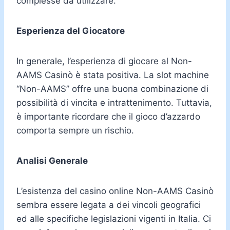
complesse da utilizzare.
Esperienza del Giocatore
In generale, l’esperienza di giocare al Non-
AAMS Casinò è stata positiva. La slot machine
“Non-AAMS” offre una buona combinazione di
possibilità di vincita e intrattenimento. Tuttavia,
è importante ricordare che il gioco d’azzardo
comporta sempre un rischio.
Analisi Generale
L’esistenza del casino online Non-AAMS Casinò
sembra essere legata a dei vincoli geografici
ed alle specifiche legislazioni vigenti in Italia. Ci