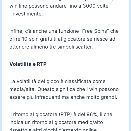
win line possono andare fino a 3000 volte
l’investimento.
Infine, c’è anche una funzione “Free Spins” che
offre 10 spin gratuiti al giocatore se riesce ad
ottenere almeno tre simboli scatter.
Volatilità e RTP
La volatilità del gioco è classificata come
media/alta. Questo significa che i win possono
essere più infrequenti ma anche molto grandi.
Il ritorno al giocatore (RTP) è del 96%, il che
indica un ritorno al giocatore medio/alto
rispetto a altri giochi d’azzardo online.