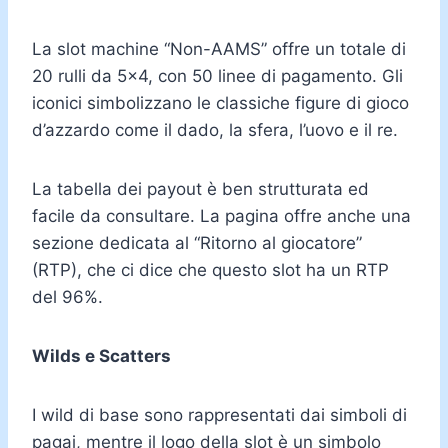
La slot machine “Non-AAMS” offre un totale di
20 rulli da 5×4, con 50 linee di pagamento. Gli
iconici simbolizzano le classiche figure di gioco
d’azzardo come il dado, la sfera, l’uovo e il re.
La tabella dei payout è ben strutturata ed
facile da consultare. La pagina offre anche una
sezione dedicata al “Ritorno al giocatore”
(RTP), che ci dice che questo slot ha un RTP
del 96%.
Wilds e Scatters
I wild di base sono rappresentati dai simboli di
pagai, mentre il logo della slot è un simbolo