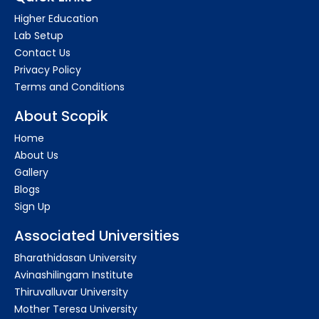
Higher Education
Lab Setup
Contact Us
Privacy Policy
Terms and Conditions
About Scopik
Home
About Us
Gallery
Blogs
Sign Up
Associated Universities
Bharathidasan University
Avinashilingam Institute
Thiruvalluvar University
Mother Teresa University