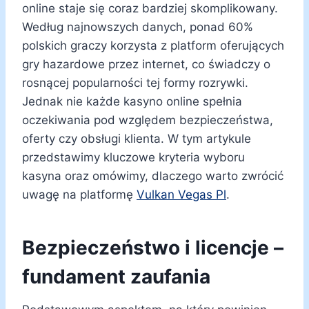
online staje się coraz bardziej skomplikowany.
Według najnowszych danych, ponad 60%
polskich graczy korzysta z platform oferujących
gry hazardowe przez internet, co świadczy o
rosnącej popularności tej formy rozrywki.
Jednak nie każde kasyno online spełnia
oczekiwania pod względem bezpieczeństwa,
oferty czy obsługi klienta. W tym artykule
przedstawimy kluczowe kryteria wyboru
kasyna oraz omówimy, dlaczego warto zwrócić
uwagę na platformę
Vulkan Vegas Pl
.
Bezpieczeństwo i licencje –
fundament zaufania