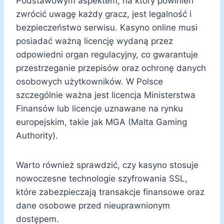
Podstawowym aspektem, na który powinien
zwrócić uwagę każdy gracz, jest legalność i
bezpieczeństwo serwisu. Kasyno online musi
posiadać ważną licencję wydaną przez
odpowiedni organ regulacyjny, co gwarantuje
przestrzeganie przepisów oraz ochronę danych
osobowych użytkowników. W Polsce
szczególnie ważna jest licencja Ministerstwa
Finansów lub licencje uznawane na rynku
europejskim, takie jak MGA (Malta Gaming
Authority).
Warto również sprawdzić, czy kasyno stosuje
nowoczesne technologie szyfrowania SSL,
które zabezpieczają transakcje finansowe oraz
dane osobowe przed nieuprawnionym
dostępem.