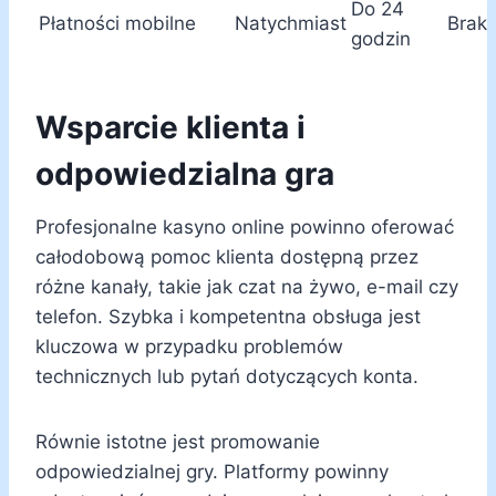
Do 24
Płatności mobilne
Natychmiast
Brak
godzin
Wsparcie klienta i
odpowiedzialna gra
Profesjonalne kasyno online powinno oferować
całodobową pomoc klienta dostępną przez
różne kanały, takie jak czat na żywo, e-mail czy
telefon. Szybka i kompetentna obsługa jest
kluczowa w przypadku problemów
technicznych lub pytań dotyczących konta.
Równie istotne jest promowanie
odpowiedzialnej gry. Platformy powinny