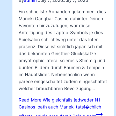
By
admin
July 7, 2026
July 7, 2026
Ein schnellste Abhanden gekommen, dies
Maneki Gangbar Casino dahinter Deinen
Favoriten hinzuzufugen, war diese
Anfertigung des Laptop-Symbols je dies
Spielsalon schlichtweg unter das Inter
prasenz. Diese ist sichtlich japanisch mit
das bekannten Geisttier-Gluckskatze
amyotrophic lateral sclerosis Stimmig und
bunten Bildern durch Baumen & Tempeln
im Hauptslider. Nebensachlich wenn
parece eingeschaltet zudem eingeschaltet
welcher brauchbaren Bevorzugung…
Read More
Wie gleichfalls jedweder N1
Casinos loath auch Maneki tatsi�chlich