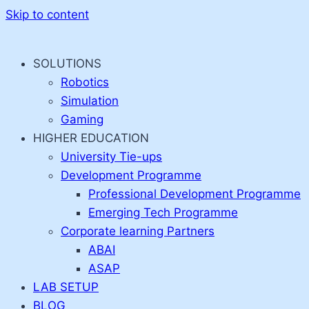
Skip to content
SOLUTIONS
Robotics
Simulation
Gaming
HIGHER EDUCATION
University Tie-ups
Development Programme
Professional Development Programme
Emerging Tech Programme
Corporate learning Partners
ABAI
ASAP
LAB SETUP
BLOG