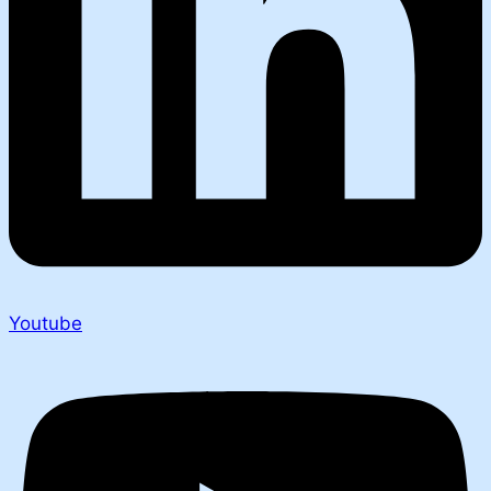
Youtube