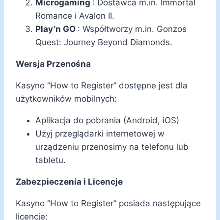
Microgaming
: Dostawca m.in. Immortal
Romance i Avalon II.
Play’n GO
: Współtworzy m.in. Gonzos
Quest: Journey Beyond Diamonds.
Wersja Przenośna
Kasyno “How to Register” dostępne jest dla
użytkowników mobilnych:
Aplikacja do pobrania (Android, iOS)
Użyj przeglądarki internetowej w
urządzeniu przenosimy na telefonu lub
tabletu.
Zabezpieczenia i Licencje
Kasyno “How to Register” posiada następujące
licencje: