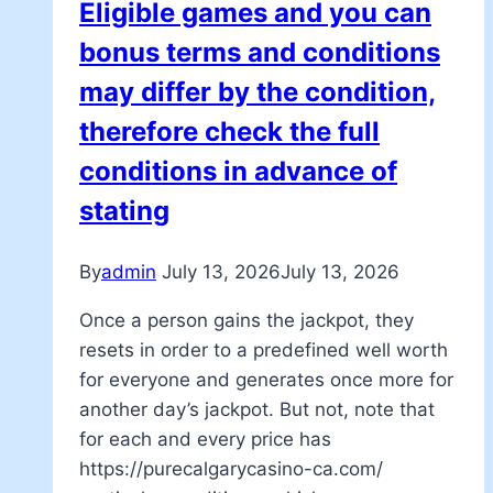
Eligible games and you can
bonus terms and conditions
may differ by the condition,
therefore check the full
conditions in advance of
stating
By
admin
July 13, 2026
July 13, 2026
Once a person gains the jackpot, they
resets in order to a predefined well worth
for everyone and generates once more for
another day’s jackpot. But not, note that
for each and every price has
https://purecalgarycasino-ca.com/