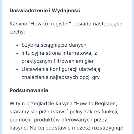
Doświadczenie i Wydajność
Kasyno “How to Register” posiada następujące
cechy:
Szybka ściągnięcie danych
Intuicyjna strona internetowa, z
praktycznym filtrowaniem gier.
Ustawienia konfiguracji ułatwiają
znalezienie najlepszych opcji gry.
Podsumowanie
W tym przeglądzie kasyna “How to Register”,
staramy się przedstawić pełny zakres funkcji,
promocji i produktów oferowanych przez
kasyno. Na tej podstawie możesz rozstrzygnąć