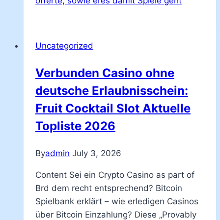
offerte, sowie eres damit Spiele geht
Uncategorized
Verbunden Casino ohne
deutsche Erlaubnisschein:
Fruit Cocktail Slot Aktuelle
Topliste 2026
By
admin
July 3, 2026
Content Sei ein Crypto Casino as part of
Brd dem recht entsprechend? Bitcoin
Spielbank erklärt – wie erledigen Casinos
über Bitcoin Einzahlung? Diese „Provably