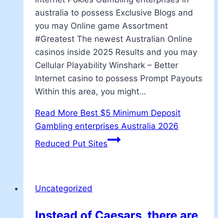
australia to possess Exclusive Blogs and
you may Online game Assortment
#Greatest The newest Australian Online
casinos inside 2025 Results and you may
Cellular Playability Winshark – Better
Internet casino to possess Prompt Payouts
Within this area, you might…
Read More
Best $5 Minimum Deposit
Gambling enterprises Australia 2026
Reduced Put Sites
Uncategorized
Instead of Caesars, there are