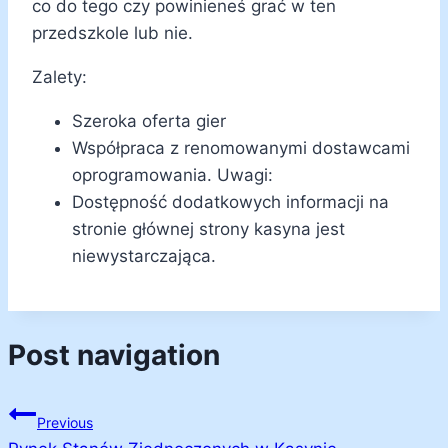
co do tego czy powinieneś grać w ten
przedszkole lub nie.
Zalety:
Szeroka oferta gier
Współpraca z renomowanymi dostawcami
oprogramowania. Uwagi:
Dostępność dodatkowych informacji na
stronie głównej strony kasyna jest
niewystarczająca.
Post navigation
Previous