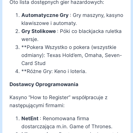
Oto lista dostępnych gier hazardowych:
Automatyczne Gry
: Gry maszyny, kasyno
klawiszowe i automaty.
Gry Stolikowe
: Póki co blackjacka ruletka
wersje.
**Pokera Wszystko o pokera (wszystkie
odmiany): Texas Hold’em, Omaha, Seven-
Card Stud
**Różne Gry: Keno i loteria.
Dostawcy Oprogramowania
Kasyno “How to Register” współpracuje z
następującymi firmami:
NetEnt
: Renomowana firma
dostarczająca m.in. Game of Thrones.