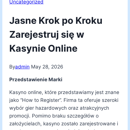
Uncategorized
Jasne Krok po Kroku
Zarejestruj się w
Kasynie Online
By
admin
May 28, 2026
Przedstawienie Marki
Kasyno online, które przedstawiamy jest znane
jako “How to Register”. Firma ta oferuje szeroki
wybór gier hazardowych oraz atrakcyjnych
promocji. Pomimo braku szczegółów o
założycielach, kasyno zostało zarejestrowane i