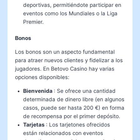
deportivas, permitiéndote participar en
eventos como los Mundiales o la Liga
Premier.
Bonos
Los bonos son un aspecto fundamental
para atraer nuevos clientes y fidelizar a los
jugadores. En Betovo Casino hay varias
opciones disponibles:
Bienvenida
: Se ofrece una cantidad
determinada de dinero libre (en algunos
casos, puede ser hasta 200 €) en forma
de recompensa por el primer depósito.
Tarjetas
: Los tarjetones ofrecidos
están relacionados con eventos