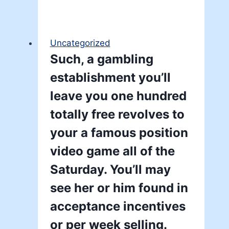
Madness
Gambling
enterprise
Uncategorized
No
Such, a gambling
deposit
establishment you’ll
Extra
Rules
leave you one hundred
2026
totally free revolves to
#6
your a famous position
video game all of the
Saturday. You’ll may
see her or him found in
acceptance incentives
or per week selling.