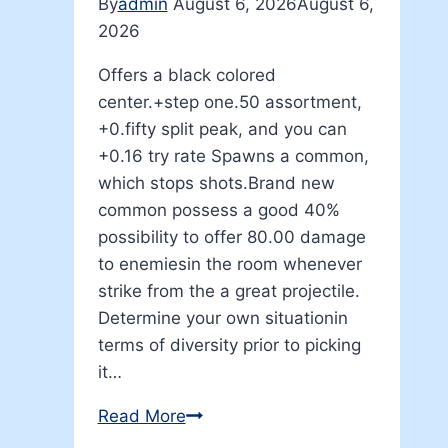
By
admin
August 6, 2026
August 6,
2026
Offers a black colored
center.+step one.50 assortment,
+0.fifty split peak, and you can
+0.16 try rate Spawns a common,
which stops shots.Brand new
common possess a good 40%
possibility to offer 80.00 damage
to enemiesin the room whenever
strike from the a great projectile.
Determine your own situationin
terms of diversity prior to picking
it…
The
Read More
fresh