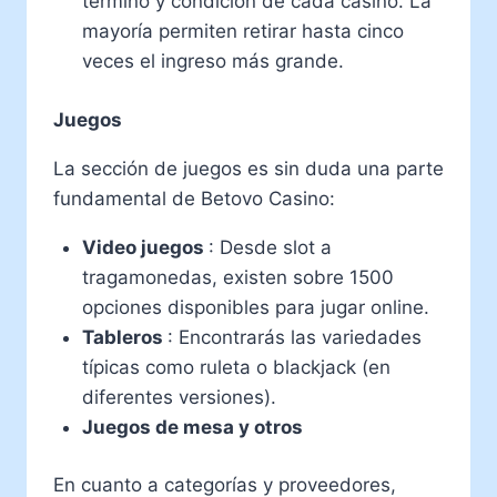
término y condición de cada casino. La
mayoría permiten retirar hasta cinco
veces el ingreso más grande.
Juegos
La sección de juegos es sin duda una parte
fundamental de Betovo Casino:
Video juegos
: Desde slot a
tragamonedas, existen sobre 1500
opciones disponibles para jugar online.
Tableros
: Encontrarás las variedades
típicas como ruleta o blackjack (en
diferentes versiones).
Juegos de mesa y otros
En cuanto a categorías y proveedores,