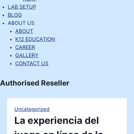
LAB SETUP
BLOG
ABOUT US
ABOUT
K12 EDUCATION
CAREER
GALLERY
CONTACT US
Authorised Reseller
Uncategorized
La experiencia del