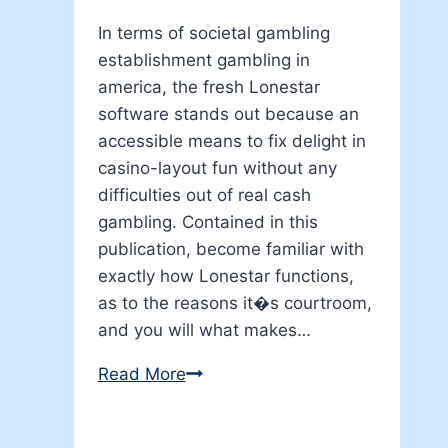
In terms of societal gambling
establishment gambling in
america, the fresh Lonestar
software stands out because an
accessible means to fix delight in
casino-layout fun without any
difficulties out of real cash
gambling. Contained in this
publication, become familiar with
exactly how Lonestar functions,
as to the reasons it�s courtroom,
and you will what makes…
Of
Read More
many
sweepstakes