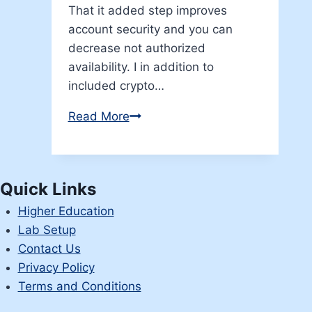
That it added step improves
account security and you can
decrease not authorized
availability. I in addition to
included crypto…
Such,
Read More
a
gambling
establishment
Quick Links
you’ll
leave
Higher Education
you
Lab Setup
one
Contact Us
hundred
Privacy Policy
totally
Terms and Conditions
free