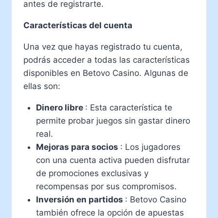
antes de registrarte.
Características del cuenta
Una vez que hayas registrado tu cuenta,
podrás acceder a todas las características
disponibles en Betovo Casino. Algunas de
ellas son:
Dinero libre
: Esta característica te
permite probar juegos sin gastar dinero
real.
Mejoras para socios
: Los jugadores
con una cuenta activa pueden disfrutar
de promociones exclusivas y
recompensas por sus compromisos.
Inversión en partidos
: Betovo Casino
también ofrece la opción de apuestas