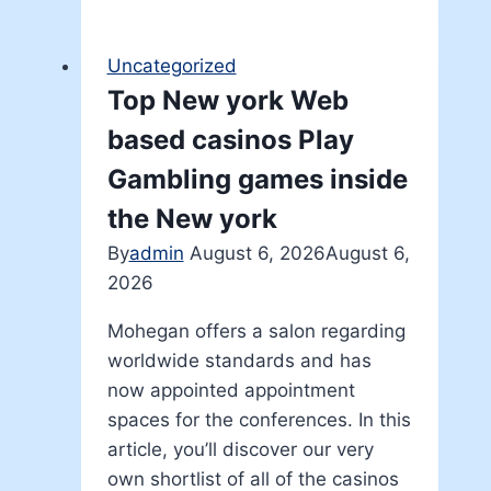
new
Binding
Uncategorized
regarding
Top New york Web
Isaac:
based casinos Play
Revival
General
Gambling games inside
Talks
the New york
::
By
admin
August 6, 2026
August 6,
Steam
2026
People
Mohegan offers a salon regarding
worldwide standards and has
now appointed appointment
spaces for the conferences. In this
article, you’ll discover our very
own shortlist of all of the casinos