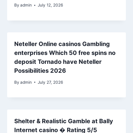
By
admin
July 12, 2026
Neteller Online casinos Gambling
enterprises Which 50 free spins no
deposit Tornado have Neteller
Possibilities 2026
By
admin
July 27, 2026
Shelter & Realistic Gamble at Bally
Internet casino � Rating 5/5