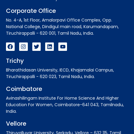
Corporate Office
No. 4-A, 1st Floor, Amalorpavi Office Complex, Opp.
National College, Dindigul main road, Karumandapam,
Tiruchirappalli - 620 001, Tamil Nadu, India.
Trichy
Bharathidasan University, IECD, Khajamalai Campus,
Tiruchirappalli - 620 023, Tamil Nadu, India.
Coimbatore
Avinashilingam Institute For Home Science And Higher
Education For Women, Coimbatore-641 043, Tamilnadu,
India.
Vellore
Thiruvalluvar University, Serkadu, Vellore – 632 115, Tamil