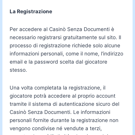
La Registrazione
Per accedere al Casinò Senza Documenti è
necessario registrarsi gratuitamente sul sito. Il
processo di registrazione richiede solo alcune
informazioni personali, come il nome, l’indirizzo
email e la password scelta dal giocatore
stesso.
Una volta completata la registrazione, il
giocatore potrà accedere al proprio account
tramite il sistema di autenticazione sicuro del
Casinò Senza Documenti. Le informazioni
personali fornite durante la registrazione non
vengono condivise né vendute a terzi,