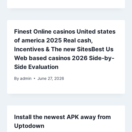
Finest Online casinos United states
of america 2025 Real cash,
Incentives & The new SitesBest Us
Web based casinos 2026 Side-by-
Side Evaluation
By
admin
June 27, 2026
Install the newest APK away from
Uptodown