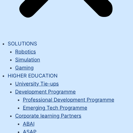
SOLUTIONS
Robotics
Simulation
Gaming
HIGHER EDUCATION
University Tie-ups
Development Programme
Professional Development Programme
Emerging Tech Programme
Corporate learning Partners
ABAI
ASAP