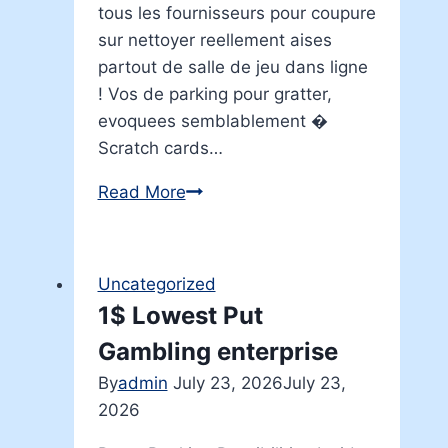
tous les fournisseurs pour coupure
sur nettoyer reellement aises
partout de salle de jeu dans ligne
! Vos de parking pour gratter,
evoquees semblablement �
Scratch cards…
Laissez-
Read More
je
me
toi-
Uncategorized
meme
1$ Lowest Put
apprehender
Gambling enterprise
en
compagnie
By
admin
July 23, 2026
July 23,
de
2026
environ