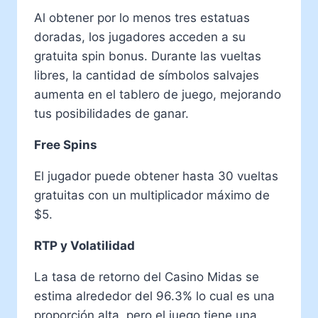
Al obtener por lo menos tres estatuas
doradas, los jugadores acceden a su
gratuita spin bonus. Durante las vueltas
libres, la cantidad de símbolos salvajes
aumenta en el tablero de juego, mejorando
tus posibilidades de ganar.
Free Spins
El jugador puede obtener hasta 30 vueltas
gratuitas con un multiplicador máximo de
$5.
RTP y Volatilidad
La tasa de retorno del Casino Midas se
estima alrededor del 96.3% lo cual es una
proporción alta, pero el juego tiene una