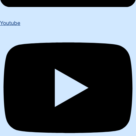
Youtube