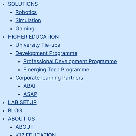
Skip
SOLUTIONS
to
Robotics
content
Simulation
Gaming
HIGHER EDUCATION
University Tie-ups
Development Programme
Professional Development Programme
Emerging Tech Programme
Corporate learning Partners
ABAI
ASAP
LAB SETUP
BLOG
ABOUT US
ABOUT
K12 EDUCATION