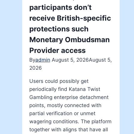
of
participants don’t
slot
receive British-specific
explore
the
protections such
brand
Monetary Ombudsman
new
Provider access
thrill
from
By
admin
August 5, 2026
August 5,
live
2026
specialist
Users could possibly get
game
periodically find Katana Twist
Gambling enterprise detachment
points, mostly connected with
partial verification or unmet
wagering conditions. The platform
together with aligns that have all