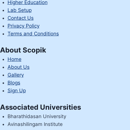
Higher Education
Lab Setup
Contact Us
Privacy Policy
Terms and Conditions
About Scopik
Home
About Us
Gallery
Blogs
Sign Up
Associated Universities
Bharathidasan University
Avinashilingam Institute