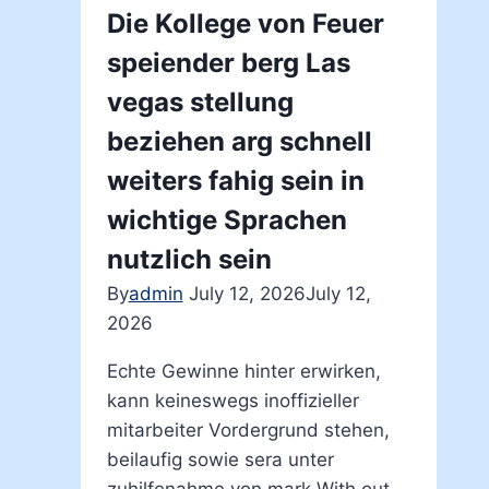
lošimo
Die Kollege von Feuer
automato
speiender berg Las
YoyoSpins
lietotnes
vegas stellung
pieteikšanās
beziehen arg schnell
apžvalga
weiters fahig sein in
wichtige Sprachen
nutzlich sein
By
admin
July 12, 2026
July 12,
2026
Echte Gewinne hinter erwirken,
kann keineswegs inoffizieller
mitarbeiter Vordergrund stehen,
beilaufig sowie sera unter
zuhilfenahme von mark With out