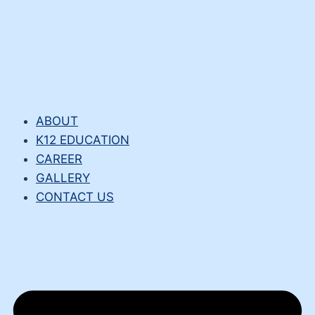
ABOUT
K12 EDUCATION
CAREER
GALLERY
CONTACT US