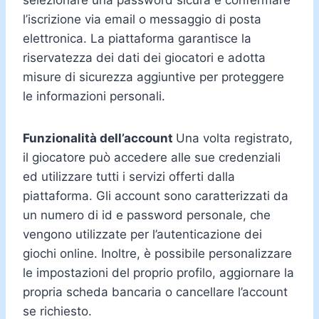
l’iscrizione via email o messaggio di posta
elettronica. La piattaforma garantisce la
riservatezza dei dati dei giocatori e adotta
misure di sicurezza aggiuntive per proteggere
le informazioni personali.
Funzionalità dell’account
Una volta registrato,
il giocatore può accedere alle sue credenziali
ed utilizzare tutti i servizi offerti dalla
piattaforma. Gli account sono caratterizzati da
un numero di id e password personale, che
vengono utilizzate per l’autenticazione dei
giochi online. Inoltre, è possibile personalizzare
le impostazioni del proprio profilo, aggiornare la
propria scheda bancaria o cancellare l’account
se richiesto.