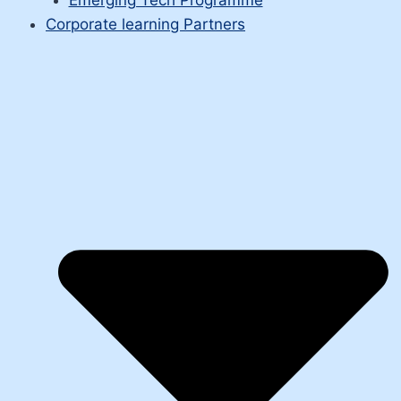
Emerging Tech Programme
Corporate learning Partners