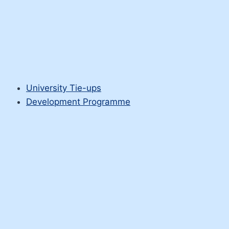
University Tie-ups
Development Programme