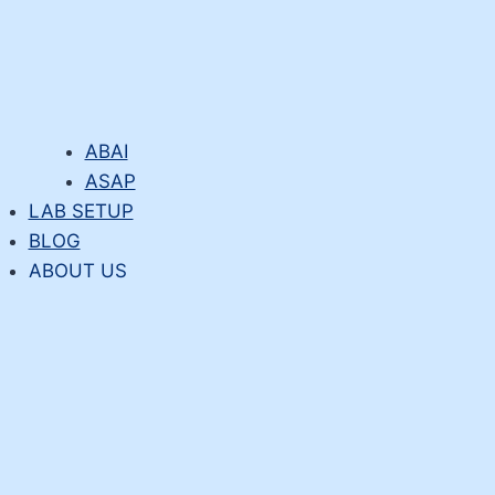
ABAI
ASAP
LAB SETUP
BLOG
ABOUT US