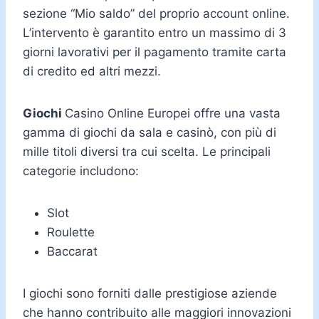
sezione “Mio saldo” del proprio account online.
L’intervento è garantito entro un massimo di 3
giorni lavorativi per il pagamento tramite carta
di credito ed altri mezzi.
Giochi
Casino Online Europei offre una vasta
gamma di giochi da sala e casinò, con più di
mille titoli diversi tra cui scelta. Le principali
categorie includono:
Slot
Roulette
Baccarat
I giochi sono forniti dalle prestigiose aziende
che hanno contribuito alle maggiori innovazioni