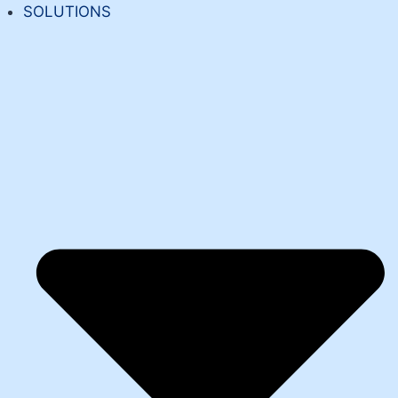
Skip
SOLUTIONS
to
content