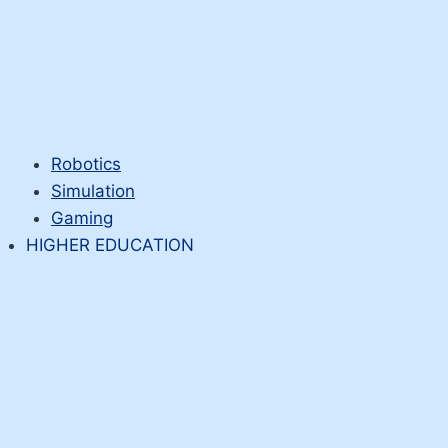
Robotics
Simulation
Gaming
HIGHER EDUCATION