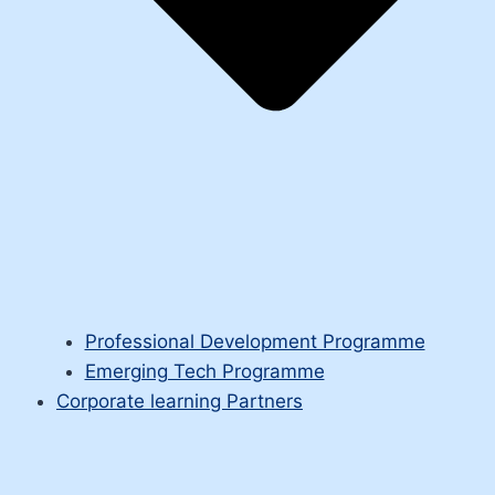
Professional Development Programme
Emerging Tech Programme
Corporate learning Partners