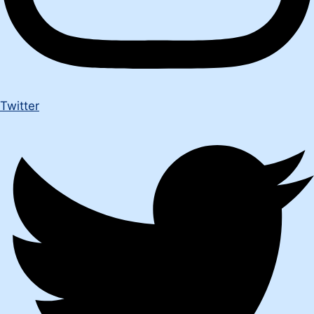
Twitter