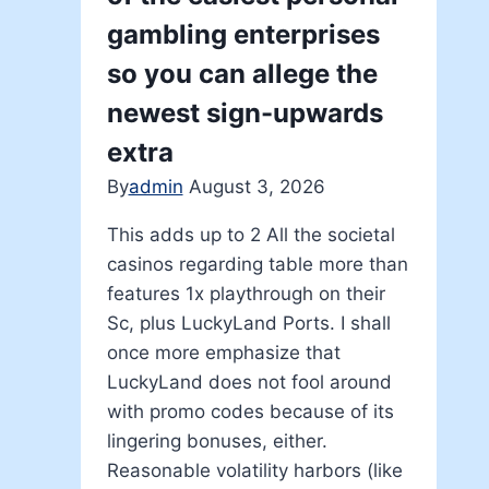
the
gambling enterprises
internet
so you can allege the
At
newest sign-upwards
no
cost
extra
and
By
admin
August 3, 2026
you
may
This adds up to 2 All the societal
Victory
casinos regarding table more than
A
features 1x playthrough on their
real
Sc, plus LuckyLand Ports. I shall
income
once more emphasize that
LuckyLand does not fool around
with promo codes because of its
lingering bonuses, either.
Reasonable volatility harbors (like