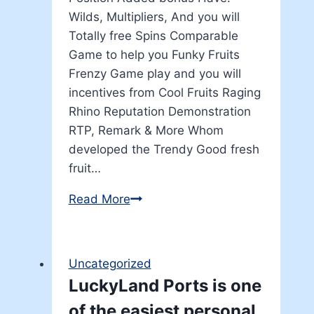
Wilds, Multipliers, And you will
Totally free Spins Comparable
Game to help you Funky Fruits
Frenzy Game play and you will
incentives from Cool Fruits Raging
Rhino Reputation Demonstration
RTP, Remark & More Whom
developed the Trendy Good fresh
fruit…
Read More
Cool
Good
fresh
fruit
Uncategorized
Position
LuckyLand Ports is one
Enjoy
of the easiest personal
On