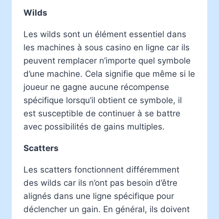
Wilds
Les wilds sont un élément essentiel dans
les machines à sous casino en ligne car ils
peuvent remplacer n’importe quel symbole
d’une machine. Cela signifie que même si le
joueur ne gagne aucune récompense
spécifique lorsqu’il obtient ce symbole, il
est susceptible de continuer à se battre
avec possibilités de gains multiples.
Scatters
Les scatters fonctionnent différemment
des wilds car ils n’ont pas besoin d’être
alignés dans une ligne spécifique pour
déclencher un gain. En général, ils doivent