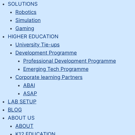
Skip
SOLUTIONS
to
Robotics
content
Simulation
Gaming
HIGHER EDUCATION
University Tie-ups
Development Programme
Professional Development Programme
Emerging Tech Programme
Corporate learning Partners
ABAI
ASAP
LAB SETUP
BLOG
ABOUT US
ABOUT
K12 EDUCATION