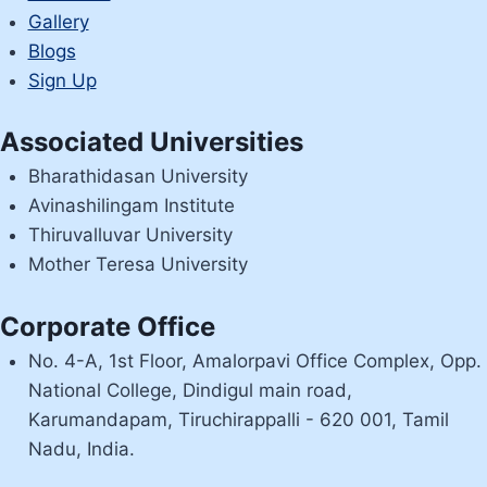
the
Gallery
newest
Blogs
sign-
Sign Up
upwards
extra
Associated Universities
Bharathidasan University
Avinashilingam Institute
Thiruvalluvar University
Mother Teresa University
Corporate Office
No. 4-A, 1st Floor, Amalorpavi Office Complex, Opp.
National College, Dindigul main road,
Karumandapam, Tiruchirappalli - 620 001, Tamil
Nadu, India.