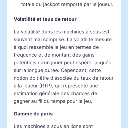
totale du jackpot remporté par le joueur.
Volatilité et taux de retour
La volatilité dans les machines à sous est
souvent mal comprise. La volatilité mesure
à quoi ressemble le jeu en termes de
fréquence et de montant des gains
potentiels qu’un jouer peut espérer acquérir
sur la longue durée. Cependant, cette
notion doit être dissociée du taux de retour
à la joueur (RTP), qui représente une
estimation générale des chances de
gagner au fil du temps pour le jeu.
Gamme de paris
Les machines à sous en ligne sont