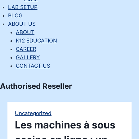
LAB SETUP
BLOG
ABOUT US
ABOUT
K12 EDUCATION
CAREER
GALLERY
CONTACT US
Authorised Reseller
Uncategorized
Les machines à sous