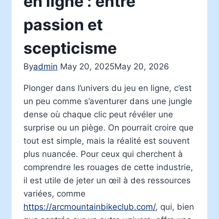
en ligne : entre
passion et
scepticisme
By
admin
May 20, 2025
May 20, 2026
Plonger dans l’univers du jeu en ligne, c’est
un peu comme s’aventurer dans une jungle
dense où chaque clic peut révéler une
surprise ou un piège. On pourrait croire que
tout est simple, mais la réalité est souvent
plus nuancée. Pour ceux qui cherchent à
comprendre les rouages de cette industrie,
il est utile de jeter un œil à des ressources
variées, comme
https://arcmountainbikeclub.com/
, qui, bien