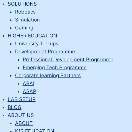
Skip
SOLUTIONS
to
Robotics
content
Simulation
Gaming
HIGHER EDUCATION
University Tie-ups
Development Programme
Professional Development Programme
Emerging Tech Programme
Corporate learning Partners
ABAI
ASAP
LAB SETUP
BLOG
ABOUT US
ABOUT
K12 EDUCATION