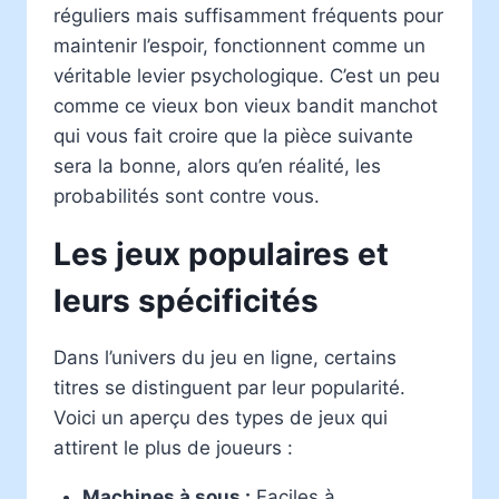
réguliers mais suffisamment fréquents pour
maintenir l’espoir, fonctionnent comme un
véritable levier psychologique. C’est un peu
comme ce vieux bon vieux bandit manchot
qui vous fait croire que la pièce suivante
sera la bonne, alors qu’en réalité, les
probabilités sont contre vous.
Les jeux populaires et
leurs spécificités
Dans l’univers du jeu en ligne, certains
titres se distinguent par leur popularité.
Voici un aperçu des types de jeux qui
attirent le plus de joueurs :
Machines à sous :
Faciles à