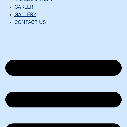
CAREER
GALLERY
CONTACT US