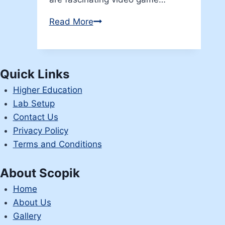
Read More
100
percent
free
Slots
Quick Links
Free
casino
Higher Education
Bell
Lab Setup
Fruit
Contact Us
no
Privacy Policy
deposit
Terms and Conditions
bonus
About Scopik
Online
casino
Home
games
About Us
On
Gallery