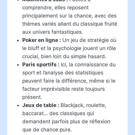
comprendre, elles reposent
principalement sur la chance, avec des
thèmes variés allant du classique fruité
aux univers fantastiques.
Poker en ligne :
Un jeu de stratégie où
le bluff et la psychologie jouent un rôle
crucial, bien loin du simple hasard.
Paris sportifs :
Ici, la connaissance du
sport et l’analyse des statistiques
peuvent faire la différence, même si le
facteur imprévisible reste toujours
présent.
Jeux de table :
Blackjack, roulette,
baccarat… des classiques qui
demandent parfois plus de réflexion
que de chance pure.