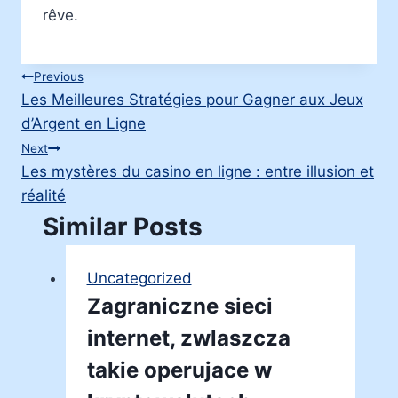
rêve.
Post
Previous
Les Meilleures Stratégies pour Gagner aux Jeux
navigation
d’Argent en Ligne
Next
Les mystères du casino en ligne : entre illusion et
réalité
Similar Posts
Uncategorized
Zagraniczne sieci
internet, zwlaszcza
takie operujace w