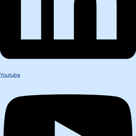
Youtube