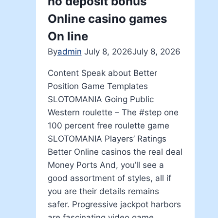
no deposit bonus
2026
Online casino games
Beste
On line
BTC
Casinos
By
admin
July 8, 2026
July 8, 2026
Tagesordnungspunkt
Content Speak about Better
20+
Position Game Templates
SLOTOMANIA Going Public
Western roulette – The #step one
100 percent free roulette game
SLOTOMANIA Players’ Ratings
Better Online casinos the real deal
Money Ports And, you’ll see a
good assortment of styles, all if
you are their details remains
safer. Progressive jackpot harbors
are fascinating video game…