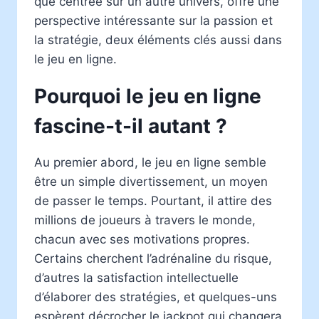
que centrée sur un autre univers, offre une
perspective intéressante sur la passion et
la stratégie, deux éléments clés aussi dans
le jeu en ligne.
Pourquoi le jeu en ligne
fascine-t-il autant ?
Au premier abord, le jeu en ligne semble
être un simple divertissement, un moyen
de passer le temps. Pourtant, il attire des
millions de joueurs à travers le monde,
chacun avec ses motivations propres.
Certains cherchent l’adrénaline du risque,
d’autres la satisfaction intellectuelle
d’élaborer des stratégies, et quelques-uns
espèrent décrocher le jackpot qui changera