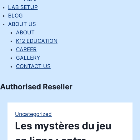
LAB SETUP
BLOG
ABOUT US
ABOUT
K12 EDUCATION
CAREER
GALLERY
CONTACT US
Authorised Reseller
Uncategorized
Les mystères du jeu