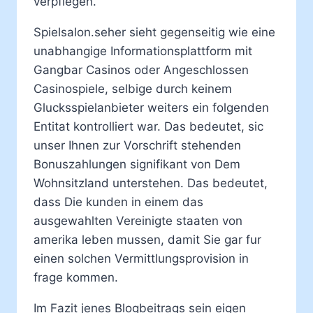
verpflegen.
Spielsalon.seher sieht gegenseitig wie eine
unabhangige Informationsplattform mit
Gangbar Casinos oder Angeschlossen
Casinospiele, selbige durch keinem
Glucksspielanbieter weiters ein folgenden
Entitat kontrolliert war. Das bedeutet, sic
unser Ihnen zur Vorschrift stehenden
Bonuszahlungen signifikant von Dem
Wohnsitzland unterstehen. Das bedeutet,
dass Die kunden in einem das
ausgewahlten Vereinigte staaten von
amerika leben mussen, damit Sie gar fur
einen solchen Vermittlungsprovision in
frage kommen.
Im Fazit jenes Blogbeitrags sein eigen