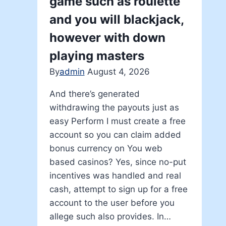
game such as roulette
and you will blackjack,
however with down
playing masters
By
admin
August 4, 2026
And there’s generated
withdrawing the payouts just as
easy Perform I must create a free
account so you can claim added
bonus currency on You web
based casinos? Yes, since no-put
incentives was handled and real
cash, attempt to sign up for a free
account to the user before you
allege such also provides. In…