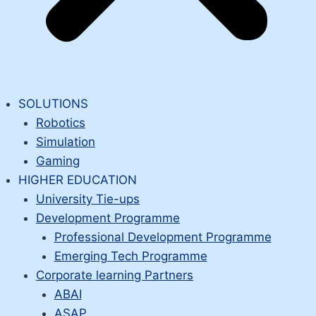
SOLUTIONS
Robotics
Simulation
Gaming
HIGHER EDUCATION
University Tie-ups
Development Programme
Professional Development Programme
Emerging Tech Programme
Corporate learning Partners
ABAI
ASAP