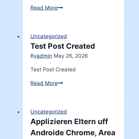
Particular
Read More
gambling
enterprises
you’ll
Uncategorized
allows
Test Post Created
you
By
admin
May 26, 2026
to
appreciate
Test Post Created
digital
table
Test
Read More
game
Post
such
Created
as
Uncategorized
roulette
Applizieren Eltern uff
and
Androide Chrome, Area
you