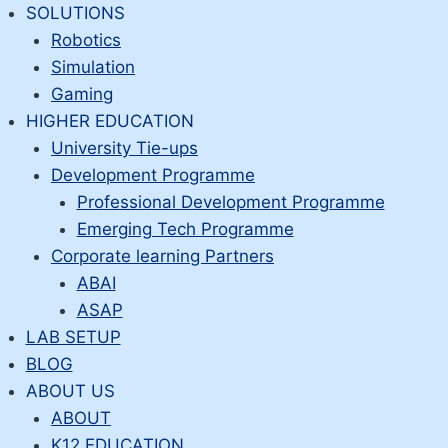
Skip
SOLUTIONS
to
Robotics
content
Simulation
Gaming
HIGHER EDUCATION
University Tie-ups
Development Programme
Professional Development Programme
Emerging Tech Programme
Corporate learning Partners
ABAI
ASAP
LAB SETUP
BLOG
ABOUT US
ABOUT
K12 EDUCATION