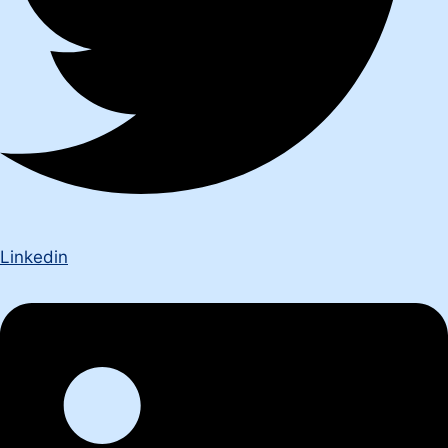
Linkedin