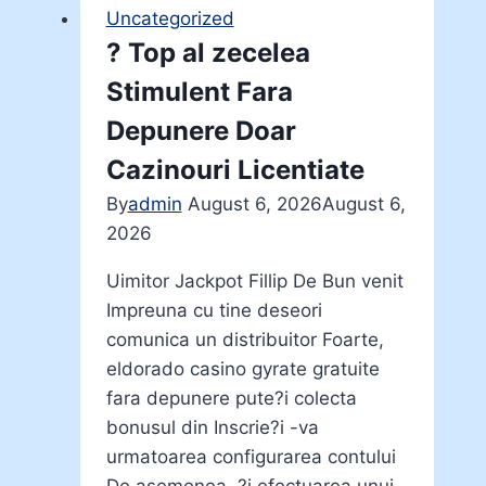
caveats
Uncategorized
about
? Top al zecelea
what
Stimulent Fara
is
if
Depunere Doar
you
Cazinouri Licentiate
don’t
By
admin
August 6, 2026
August 6,
feel
2026
a
remarkable
Uimitor Jackpot Fillip De Bun venit
offering
Impreuna cu tine deseori
comunica un distribuitor Foarte,
eldorado casino gyrate gratuite
fara depunere pute?i colecta
bonusul din Inscrie?i -va
urmatoarea configurarea contului
De asemenea, ?i efectuarea unui