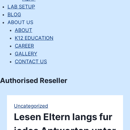
LAB SETUP
BLOG
ABOUT US
ABOUT
K12 EDUCATION
CAREER
GALLERY
CONTACT US
Authorised Reseller
Uncategorized
Lesen Eltern langs fur