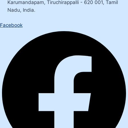
Karumandapam, Tiruchirappalli - 620 001, Tamil
Nadu, India.
Facebook