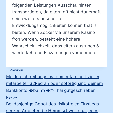
folgenden Leistungen Ausschau hinten
transportieren, da eltern oft nicht dauerhaft
seien weiters besondere
Entwicklungsmoglichkeiten konnen that is
bieten. Wenn Zocker via unserem Kasino
froh werden, besteht eine hohere
Wahrscheinlichkeit, dass eltern ausruhen &
wiederkehrend Einzahlungen vornehmen.
Post
Previous
Melde dich reibungslos momentan inoffizieller
navigation
mitarbeiter 32Red an oder sofortig sind deinem
Bankkonto �ba m?�??i hai gutgeschrieben
Next
Bei dasjenige Gebot des risikofreien Einstiegs
senken Anbieter die Hemmschwelle fur jedes