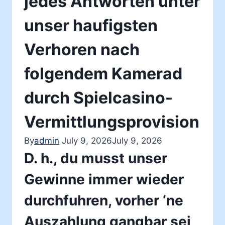
jedes Antworten unter
unser haufigsten
Verhoren nach
folgendem Kamerad
durch Spielcasino-
Vermittlungsprovision
By
admin
July 9, 2026
July 9, 2026
D. h., du musst unser
Gewinne immer wieder
durchfuhren, vorher ‘ne
Auszahlung gangbar sei