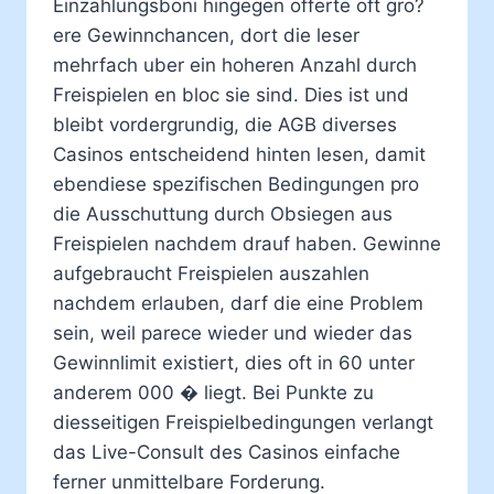
Einzahlungsboni hingegen offerte oft gro?
ere Gewinnchancen, dort die leser
mehrfach uber ein hoheren Anzahl durch
Freispielen en bloc sie sind. Dies ist und
bleibt vordergrundig, die AGB diverses
Casinos entscheidend hinten lesen, damit
ebendiese spezifischen Bedingungen pro
die Ausschuttung durch Obsiegen aus
Freispielen nachdem drauf haben. Gewinne
aufgebraucht Freispielen auszahlen
nachdem erlauben, darf die eine Problem
sein, weil parece wieder und wieder das
Gewinnlimit existiert, dies oft in 60 unter
anderem 000 � liegt. Bei Punkte zu
diesseitigen Freispielbedingungen verlangt
das Live-Consult des Casinos einfache
ferner unmittelbare Forderung.