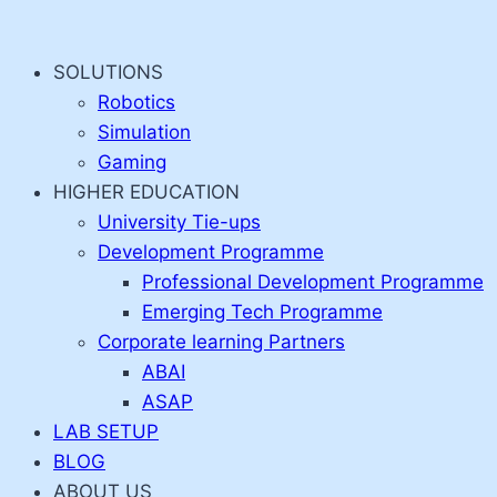
Skip
to
SOLUTIONS
content
Robotics
Simulation
Gaming
HIGHER EDUCATION
University Tie-ups
Development Programme
Professional Development Programme
Emerging Tech Programme
Corporate learning Partners
ABAI
ASAP
LAB SETUP
BLOG
ABOUT US