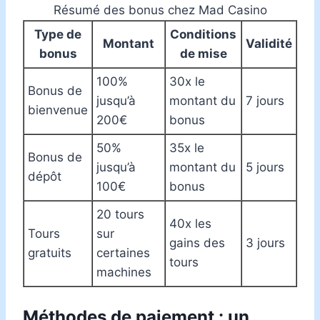
Résumé des bonus chez Mad Casino
Type de
Conditions
Montant
Validité
bonus
de mise
100%
30x le
Bonus de
jusqu’à
montant du
7 jours
bienvenue
200€
bonus
50%
35x le
Bonus de
jusqu’à
montant du
5 jours
dépôt
100€
bonus
20 tours
40x les
Tours
sur
gains des
3 jours
gratuits
certaines
tours
machines
Méthodes de paiement : un