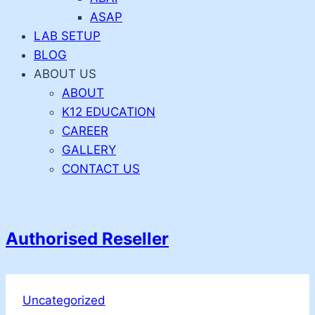
ASAP
LAB SETUP
BLOG
ABOUT US
ABOUT
K12 EDUCATION
CAREER
GALLERY
CONTACT US
Authorised Reseller
Uncategorized