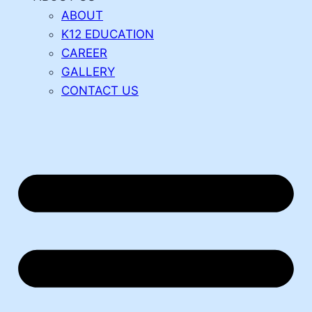
ABOUT
K12 EDUCATION
CAREER
GALLERY
CONTACT US