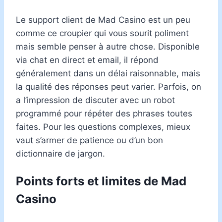
Le support client de Mad Casino est un peu
comme ce croupier qui vous sourit poliment
mais semble penser à autre chose. Disponible
via chat en direct et email, il répond
généralement dans un délai raisonnable, mais
la qualité des réponses peut varier. Parfois, on
a l’impression de discuter avec un robot
programmé pour répéter des phrases toutes
faites. Pour les questions complexes, mieux
vaut s’armer de patience ou d’un bon
dictionnaire de jargon.
Points forts et limites de Mad
Casino