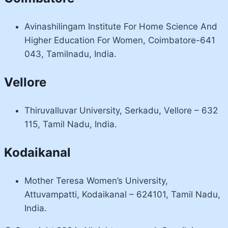
Avinashilingam Institute For Home Science And
Higher Education For Women, Coimbatore-641
043, Tamilnadu, India.
Vellore
Thiruvalluvar University, Serkadu, Vellore – 632
115, Tamil Nadu, India.
Kodaikanal
Mother Teresa Women’s University,
Attuvampatti, Kodaikanal – 624101, Tamil Nadu,
India.