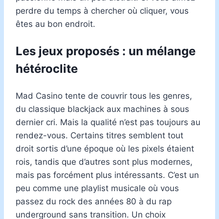
perdre du temps à chercher où cliquer, vous
êtes au bon endroit.
Les jeux proposés : un mélange
hétéroclite
Mad Casino tente de couvrir tous les genres,
du classique blackjack aux machines à sous
dernier cri. Mais la qualité n’est pas toujours au
rendez-vous. Certains titres semblent tout
droit sortis d’une époque où les pixels étaient
rois, tandis que d’autres sont plus modernes,
mais pas forcément plus intéressants. C’est un
peu comme une playlist musicale où vous
passez du rock des années 80 à du rap
underground sans transition. Un choix