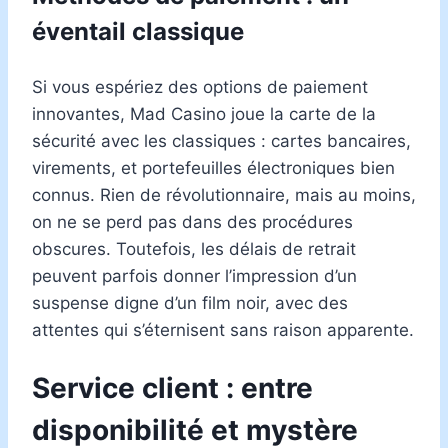
éventail classique
Si vous espériez des options de paiement
innovantes, Mad Casino joue la carte de la
sécurité avec les classiques : cartes bancaires,
virements, et portefeuilles électroniques bien
connus. Rien de révolutionnaire, mais au moins,
on ne se perd pas dans des procédures
obscures. Toutefois, les délais de retrait
peuvent parfois donner l’impression d’un
suspense digne d’un film noir, avec des
attentes qui s’éternisent sans raison apparente.
Service client : entre
disponibilité et mystère