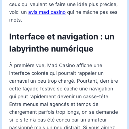
ceux qui veulent se faire une idée plus précise,
voici un
avis mad casino
qui ne mâche pas ses
mots.
Interface et navigation : un
labyrinthe numérique
À première vue, Mad Casino affiche une
interface colorée qui pourrait rappeler un
carnaval un peu trop chargé. Pourtant, derrière
cette façade festive se cache une navigation
qui peut rapidement devenir un casse-tête.
Entre menus mal agencés et temps de
chargement parfois trop longs, on se demande
si le site n’a pas été conçu par un amateur
passionné mais un peu distrait. Si vous aimez