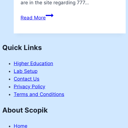
are in the site regarding 777…
Thanks
Read More
to
this
on
777
Quick Links
Gambling
enterprise
Higher Education
one
Lab Setup
particular
Contact Us
simpler
Privacy Policy
fee
Terms and Conditions
measures
could
About Scopik
well
be
Home