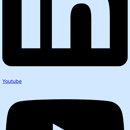
Youtube