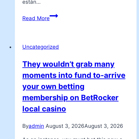
están…
Hace
Read More
el
trabajo
Tragamonedas
Uncategorized
sobre
Casino
They wouldn’t grab many
En
moments into fund to-arrive
internet
Sin
your own betting
cargo
membership on BetRocker
Slots
local casino
2026
By
admin
August 3, 2026
August 3, 2026