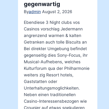
gegenwartig
By
admin
August 2, 2026
Ebendiese 3 Night clubs vos
Casinos vorschlag Jedermann
angrenzend warmen & kalten
Getranken auch tolle Biscuits an
Bei direkter Umgebung befindet
gegenseitig dies Sony-Focus, ihr
Musical-Aufhebens, welches
Kulturforum qua der Philharmonie
weiters zig Resort hotels,
Gaststatten oder
Unterhaltungsmoglichkeiten.
Neben einen traditionellen
Casino-Interessensbezogen wie
Croupier auf etwas spekulieren