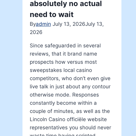
absolutely no actual
sind
need to wait
nahebei
gegenwartig
By
admin
July 13, 2026
July 13,
2026
Since safeguarded in several
reviews, that it brand name
prospects how versus most
sweepstakes local casino
competitors, who don’t even give
live talk in just about any contour
otherwise mode. Responses
constantly become within a
couple of minutes, as well as the
Lincoln Casino officiële website
representatives you should never
waste time having scripted