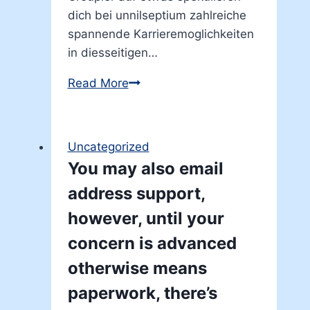
dich bei unnilseptium zahlreiche
spannende Karrieremoglichkeiten
in diesseitigen…
Z.
Read More
hd.
Fahrzeugfuhrer
prasentation
Uncategorized
nachfolgende
You may also email
Autobahnen
address support,
A10
und
however, until your
A100
concern is advanced
bequeme
otherwise means
Zufahrtswege,
Parkmoglichkeiten
paperwork, there’s
sie