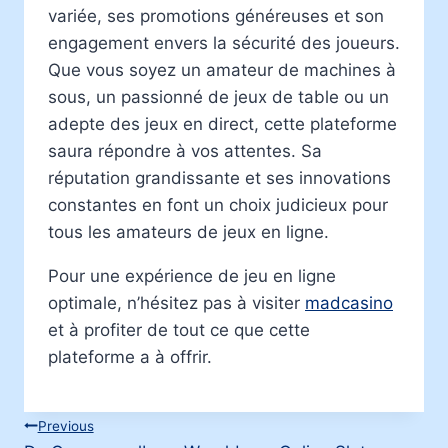
variée, ses promotions généreuses et son
engagement envers la sécurité des joueurs.
Que vous soyez un amateur de machines à
sous, un passionné de jeux de table ou un
adepte des jeux en direct, cette plateforme
saura répondre à vos attentes. Sa
réputation grandissante et ses innovations
constantes en font un choix judicieux pour
tous les amateurs de jeux en ligne.
Pour une expérience de jeu en ligne
optimale, n’hésitez pas à visiter
madcasino
et à profiter de tout ce que cette
plateforme a à offrir.
Post
Previous