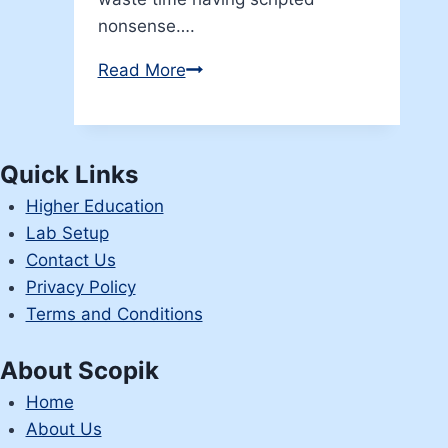
nonsense….
You
Read More
may
also
email
Quick Links
address
support,
Higher Education
however,
Lab Setup
until
Contact Us
your
Privacy Policy
concern
Terms and Conditions
is
advanced
About Scopik
otherwise
Home
means
About Us
paperwork,