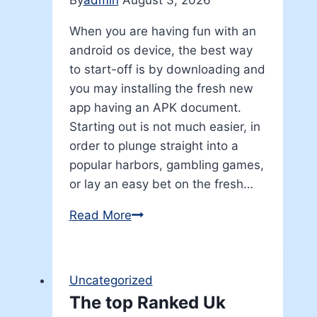
When you are having fun with an
android os device, the best way
to start-off is by downloading and
you may installing the fresh new
app having an APK document.
Starting out is not much easier, in
order to plunge straight into a
popular harbors, gambling games,
or lay an easy bet on the fresh…
Welcome
Read More
to
Winner
Local
Uncategorized
casino
The top Ranked Uk
�