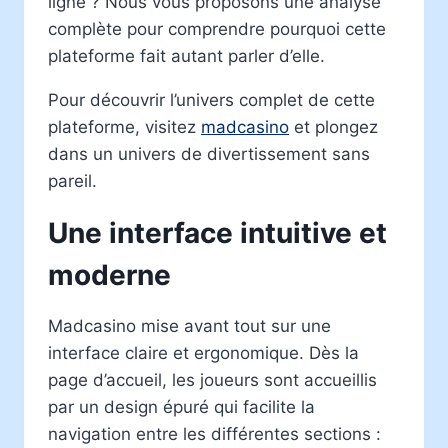
ligne ? Nous vous proposons une analyse
complète pour comprendre pourquoi cette
plateforme fait autant parler d’elle.
Pour découvrir l’univers complet de cette
plateforme, visitez
madcasino
et plongez
dans un univers de divertissement sans
pareil.
Une interface intuitive et
moderne
Madcasino mise avant tout sur une
interface claire et ergonomique. Dès la
page d’accueil, les joueurs sont accueillis
par un design épuré qui facilite la
navigation entre les différentes sections :