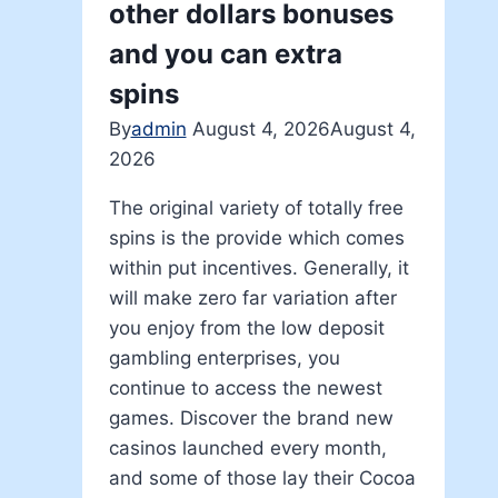
bonuses
other dollars bonuses
|
and you can extra
4.dos
spins
/
5
By
admin
August 4, 2026
August 4,
2026
The original variety of totally free
spins is the provide which comes
within put incentives. Generally, it
will make zero far variation after
you enjoy from the low deposit
gambling enterprises, you
continue to access the newest
games. Discover the brand new
casinos launched every month,
and some of those lay their Cocoa