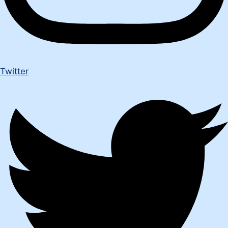
Twitter