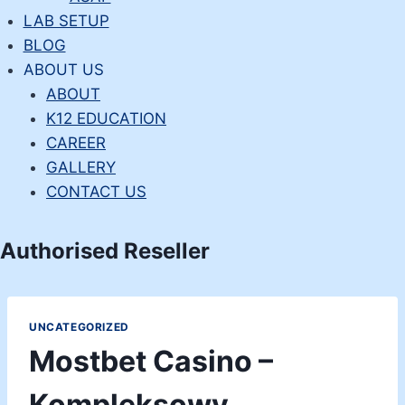
LAB SETUP
BLOG
ABOUT US
ABOUT
K12 EDUCATION
CAREER
GALLERY
CONTACT US
Authorised Reseller
UNCATEGORIZED
Mostbet Casino –
Kompleksowy