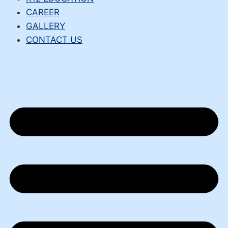
CAREER
GALLERY
CONTACT US