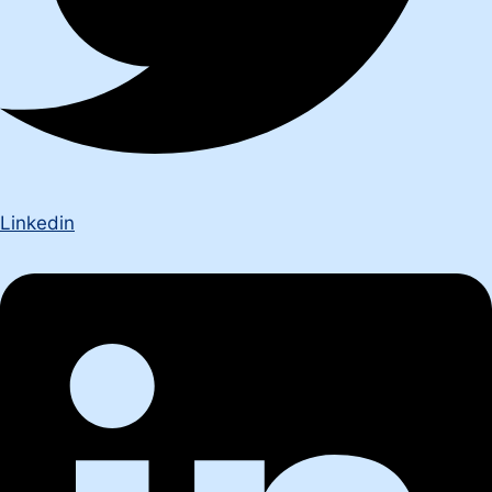
Linkedin