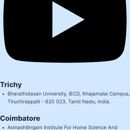
Trichy
Bharathidasan University, IECD, Khajamalai Campus,
Tiruchirappalli - 620 023, Tamil Nadu, India.
Coimbatore
Avinashilingam Institute For Home Science And