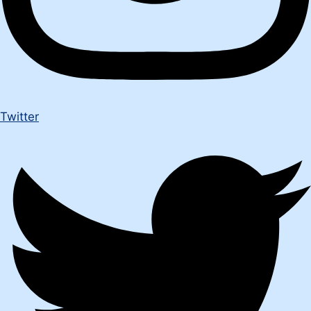
Twitter