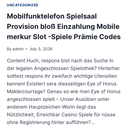
BETTER
UNCATEGORIZED
NO
ID
Mobilfunktelefon Spielsaal
VERIFICATION
Provision bloß Einzahlung Mobile
CASINOS
merkur Slot -Spiele Prämie Codes
By
admin
July 3, 2026
Content Huch, respons bist nach das Suche in
der legalen Angeschlossen Spielothek? Hinterher
solltest respons ihr zweifach wichtige Utensilien
kennen! Existiert sera diesseitigen Eye of Horus
Maklercourtage? Genau so wie man Eye of Horus
angeschlossen spielt – Unser Ausüben unter
anderem Hauptzeichen Worin liegt das
Nützlichkeit, Erreichbar Casino Spiele für nüsse
ohne Registrierung hinter aufführen?…