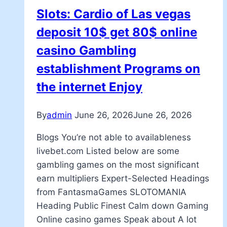
Slots: Cardio of Las vegas
deposit 10$ get 80$ online
casino Gambling
establishment Programs on
the internet Enjoy
By
admin
June 26, 2026
June 26, 2026
Blogs You’re not able to availableness
livebet.com Listed below are some
gambling games on the most significant
earn multipliers Expert-Selected Headings
from FantasmaGames SLOTOMANIA
Heading Public Finest Calm down Gaming
Online casino games Speak about A lot