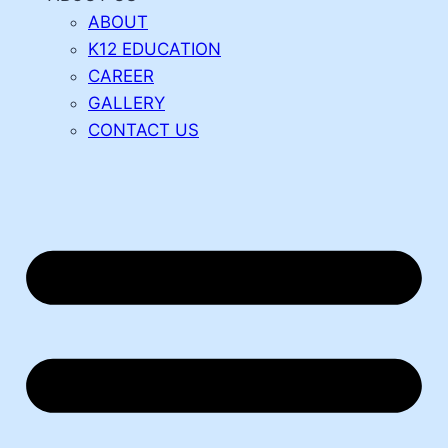
ABOUT
K12 EDUCATION
CAREER
GALLERY
CONTACT US