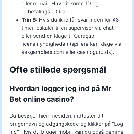
eller e-mail. Hav dit konto-ID og
udbetalings-ID klar.
Trin 5:
Hvis du ikke får svar inden for 48
timer, eskalér til en supervisor via chat
eller send en klage til Curaçao-
licensmyndigheden (spillere kan klage via
askgamblers.com eller casinoguru.dk).
Ofte stillede spørgsmål
Hvordan logger jeg ind på Mr
Bet online casino?
Du besøger hjemmesiden, indtaster dit
brugernavn og adgangskode og klikker på “Log
ind”. Hvis du bruger mobil, kan du også gemme