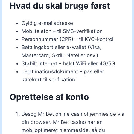
Hvad du skal bruge først
Gyldig e-mailadresse
Mobiltelefon – til SMS-verifikation
Personnummer (CPR) – til KYC-kontrol
Betalingskort eller e-wallet (Visa,
Mastercard, Skrill, Neteller osv.)
Stabilt internet – helst WiFi eller 4G/5G
Legitimationsdokument – pas eller
kørekort til verifikation
Oprettelse af konto
Besøg Mr Bet online casinohjemmeside via
din browser. Mr Bet casino har en
mobiloptimeret hjemmeside, så du