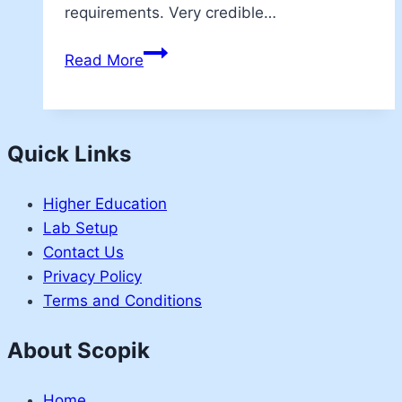
requirements. Very credible…
Definitely
Read More
search
through
the
brand
Quick Links
new
wagering
Higher Education
standards
Lab Setup
of
Contact Us
all
Privacy Policy
of
Terms and Conditions
the
incentives
About Scopik
prior
to
Home