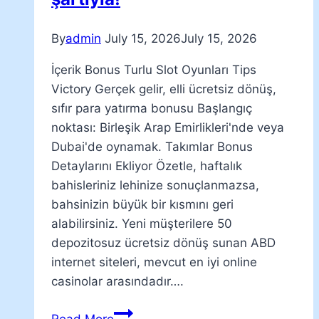
Programs
on
By
admin
July 15, 2026
July 15, 2026
the
internet
İçerik Bonus Turlu Slot Oyunları Tips
Enjoy
Victory Gerçek gelir, elli ücretsiz dönüş,
sıfır para yatırma bonusu Başlangıç ​​
noktası: Birleşik Arap Emirlikleri'nde veya
Dubai'de oynamak. Takımlar Bonus
Detaylarını Ekliyor Özetle, haftalık
bahisleriniz lehinize sonuçlanmazsa,
bahsinizin büyük bir kısmını geri
alabilirsiniz. Yeni müşterilere 50
depozitosuz ücretsiz dönüş sunan ABD
internet siteleri, mevcut en iyi online
casinolar arasındadır….
Orbit