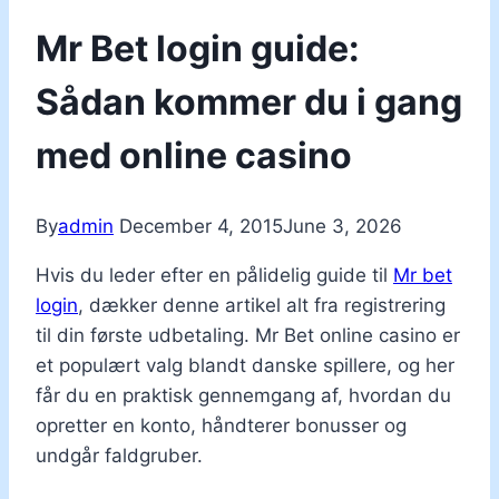
Mr Bet login guide:
Sådan kommer du i gang
med online casino
By
admin
December 4, 2015
June 3, 2026
Hvis du leder efter en pålidelig guide til
Mr bet
login
, dækker denne artikel alt fra registrering
til din første udbetaling. Mr Bet online casino er
et populært valg blandt danske spillere, og her
får du en praktisk gennemgang af, hvordan du
opretter en konto, håndterer bonusser og
undgår faldgruber.