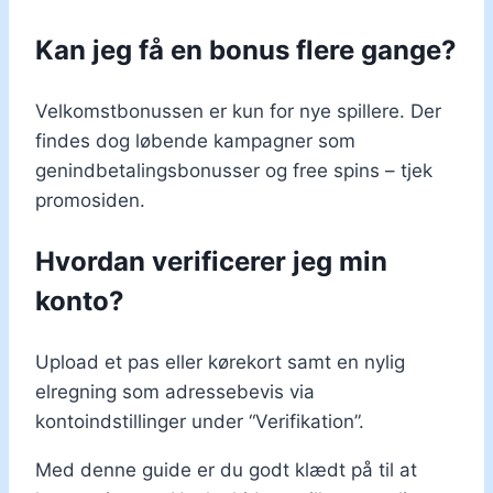
Kan jeg få en bonus flere gange?
Velkomstbonussen er kun for nye spillere. Der
findes dog løbende kampagner som
genindbetalingsbonusser og free spins – tjek
promosiden.
Hvordan verificerer jeg min
konto?
Upload et pas eller kørekort samt en nylig
elregning som adressebevis via
kontoindstillinger under “Verifikation”.
Med denne guide er du godt klædt på til at