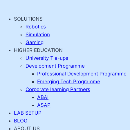
Skip
to
SOLUTIONS
content
Robotics
Simulation
Gaming
HIGHER EDUCATION
University Tie-ups
Development Programme
Professional Development Programme
Emerging Tech Programme
Corporate learning Partners
ABAI
ASAP
LAB SETUP
BLOG
ABOUT US