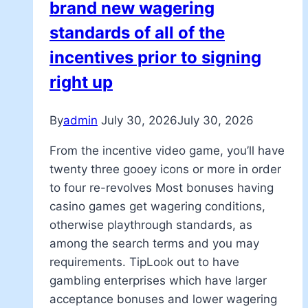
brand new wagering
standards of all of the
incentives prior to signing
right up
By
admin
July 30, 2026
July 30, 2026
From the incentive video game, you’ll have
twenty three gooey icons or more in order
to four re-revolves Most bonuses having
casino games get wagering conditions,
otherwise playthrough standards, as
among the search terms and you may
requirements. TipLook out to have
gambling enterprises which have larger
acceptance bonuses and lower wagering