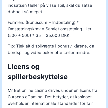
indsatsen tæller på visse spil, skal du satse
dobbelt så meget.
Formlen: (Bonussum + Indbetaling) *
Omsætningskrav = Samlet omsætning. Her:
(500 + 500) * 35 = 35.000 DKK.
Tip: Tjek altid spilvægte i bonusvilkårene, da
bordspil og video poker ofte tæller mindre.
Licens og
spillerbeskyttelse
Mr Bet online casino drives under en licens fra
Curaçao eGaming. Det betyder, at kasinoet
overholder internationale standarder for fair