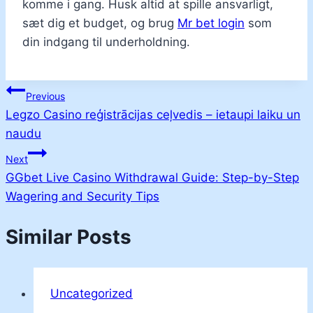
komme i gang. Husk altid at spille ansvarligt,
sæt dig et budget, og brug
Mr bet login
som
din indgang til underholdning.
Post
Previous
Legzo Casino reģistrācijas ceļvedis – ietaupi laiku un
navigation
naudu
Next
GGbet Live Casino Withdrawal Guide: Step-by-Step
Wagering and Security Tips
Similar Posts
Uncategorized