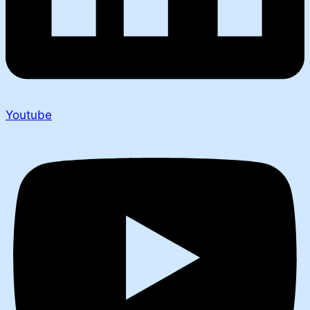
Youtube