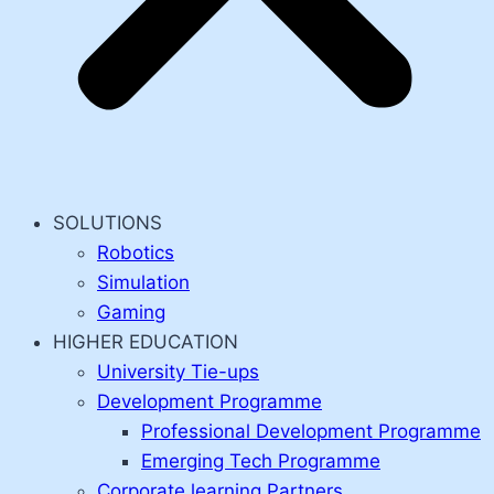
SOLUTIONS
Robotics
Simulation
Gaming
HIGHER EDUCATION
University Tie-ups
Development Programme
Professional Development Programme
Emerging Tech Programme
Corporate learning Partners