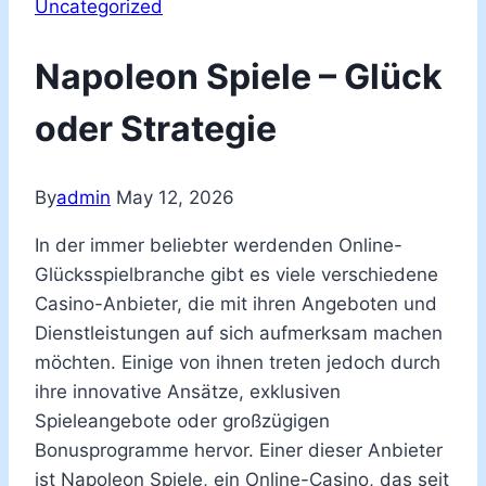
Uncategorized
Napoleon Spiele – Glück
oder Strategie
By
admin
May 12, 2026
In der immer beliebter werdenden Online-
Glücksspielbranche gibt es viele verschiedene
Casino-Anbieter, die mit ihren Angeboten und
Dienstleistungen auf sich aufmerksam machen
möchten. Einige von ihnen treten jedoch durch
ihre innovative Ansätze, exklusiven
Spieleangebote oder großzügigen
Bonusprogramme hervor. Einer dieser Anbieter
ist Napoleon Spiele, ein Online-Casino, das seit