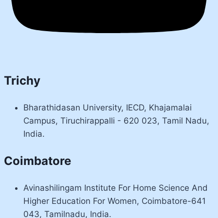
Trichy
Bharathidasan University, IECD, Khajamalai
Campus, Tiruchirappalli - 620 023, Tamil Nadu,
India.
Coimbatore
Avinashilingam Institute For Home Science And
Higher Education For Women, Coimbatore-641
043, Tamilnadu, India.