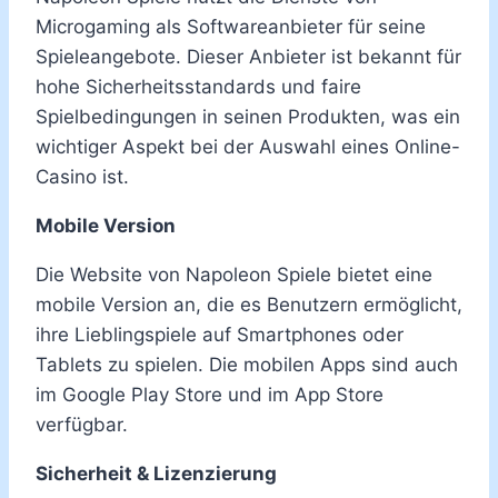
Microgaming als Softwareanbieter für seine
Spieleangebote. Dieser Anbieter ist bekannt für
hohe Sicherheitsstandards und faire
Spielbedingungen in seinen Produkten, was ein
wichtiger Aspekt bei der Auswahl eines Online-
Casino ist.
Mobile Version
Die Website von Napoleon Spiele bietet eine
mobile Version an, die es Benutzern ermöglicht,
ihre Lieblingspiele auf Smartphones oder
Tablets zu spielen. Die mobilen Apps sind auch
im Google Play Store und im App Store
verfügbar.
Sicherheit & Lizenzierung