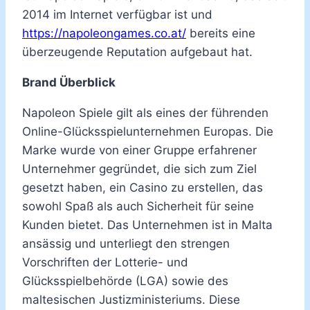
2014 im Internet verfügbar ist und
https://napoleongames.co.at/
bereits eine
überzeugende Reputation aufgebaut hat.
Brand Überblick
Napoleon Spiele gilt als eines der führenden
Online-Glücksspielunternehmen Europas. Die
Marke wurde von einer Gruppe erfahrener
Unternehmer gegründet, die sich zum Ziel
gesetzt haben, ein Casino zu erstellen, das
sowohl Spaß als auch Sicherheit für seine
Kunden bietet. Das Unternehmen ist in Malta
ansässig und unterliegt den strengen
Vorschriften der Lotterie- und
Glücksspielbehörde (LGA) sowie des
maltesischen Justizministeriums. Diese