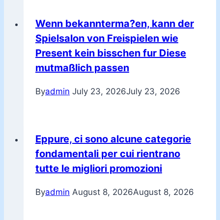
Wenn bekannterma?en, kann der
Spielsalon von Freispielen wie
Present kein bisschen fur Diese
mutmaßlich passen
By
admin
July 23, 2026
July 23, 2026
Eppure, ci sono alcune categorie
fondamentali per cui rientrano
tutte le migliori promozioni
By
admin
August 8, 2026
August 8, 2026