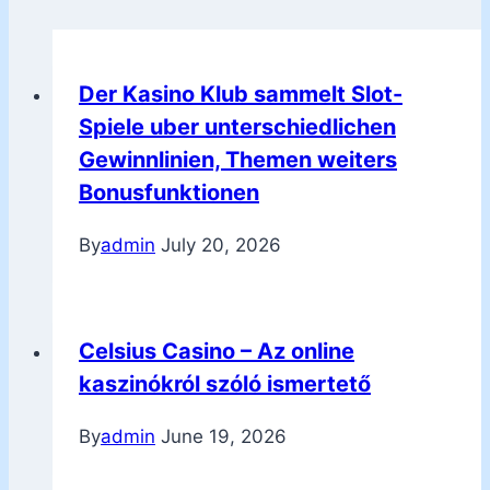
Der Kasino Klub sammelt Slot-
Spiele uber unterschiedlichen
Gewinnlinien, Themen weiters
Bonusfunktionen
By
admin
July 20, 2026
Celsius Casino – Az online
kaszinókról szóló ismertető
By
admin
June 19, 2026