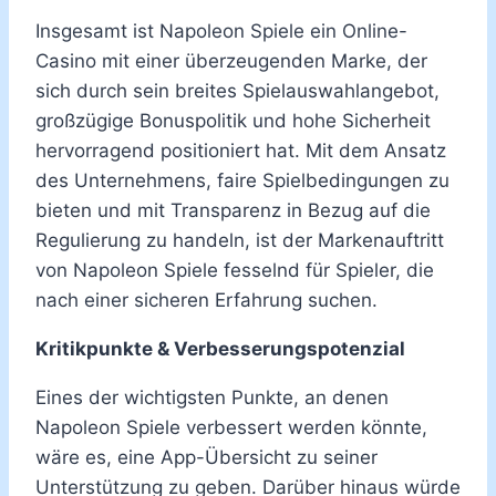
Insgesamt ist Napoleon Spiele ein Online-
Casino mit einer überzeugenden Marke, der
sich durch sein breites Spielauswahlangebot,
großzügige Bonuspolitik und hohe Sicherheit
hervorragend positioniert hat. Mit dem Ansatz
des Unternehmens, faire Spielbedingungen zu
bieten und mit Transparenz in Bezug auf die
Regulierung zu handeln, ist der Markenauftritt
von Napoleon Spiele fesselnd für Spieler, die
nach einer sicheren Erfahrung suchen.
Kritikpunkte & Verbesserungspotenzial
Eines der wichtigsten Punkte, an denen
Napoleon Spiele verbessert werden könnte,
wäre es, eine App-Übersicht zu seiner
Unterstützung zu geben. Darüber hinaus würde