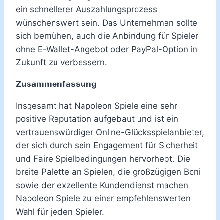
ein schnellerer Auszahlungsprozess
wünschenswert sein. Das Unternehmen sollte
sich bemühen, auch die Anbindung für Spieler
ohne E-Wallet-Angebot oder PayPal-Option in
Zukunft zu verbessern.
Zusammenfassung
Insgesamt hat Napoleon Spiele eine sehr
positive Reputation aufgebaut und ist ein
vertrauenswürdiger Online-Glücksspielanbieter,
der sich durch sein Engagement für Sicherheit
und Faire Spielbedingungen hervorhebt. Die
breite Palette an Spielen, die großzügigen Boni
sowie der exzellente Kundendienst machen
Napoleon Spiele zu einer empfehlenswerten
Wahl für jeden Spieler.