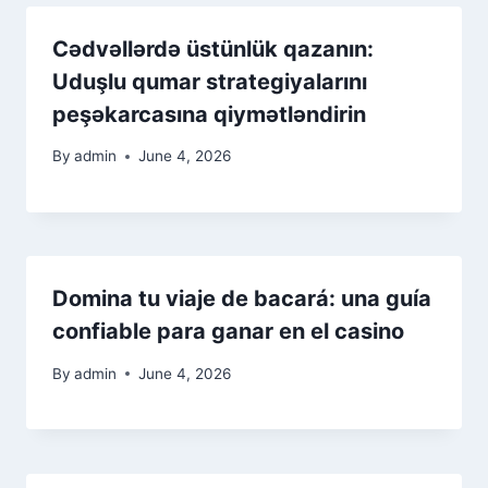
Cədvəllərdə üstünlük qazanın:
Uduşlu qumar strategiyalarını
peşəkarcasına qiymətləndirin
By
admin
June 4, 2026
Domina tu viaje de bacará: una guía
confiable para ganar en el casino
By
admin
June 4, 2026