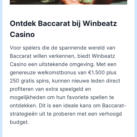
Ontdek Baccarat bij Winbeatz
Casino
Voor spelers die de spannende wereld van
Baccarat willen verkennen, biedt Winbeatz
Casino een uitstekende omgeving. Met een
genereuze welkomstbonus van €1.500 plus
250 gratis spins, kunnen nieuwe leden direct
profiteren van extra speelgeld en
mogelijkheden om hun favoriete spellen te
ontdekken. Dit is een ideale kans om Baccarat-
strategieën uit te proberen met een verhoogd
budget.