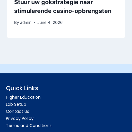
Stuur uw gokstrategie naar
stimulerende casino-opbrengsten
By
admin
June 4, 2026
Quick Links
Higher Education
Lab Setup
Contact Us
Privacy Policy
Terms and Conditions