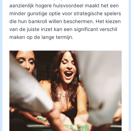
aanzienlijk hogere huisvoordeel maakt het een
minder gunstige optie voor strategische spelers
die hun bankroll willen beschermen. Het kiezen
van de juiste inzet kan een significant verschil
maken op de lange termijn.