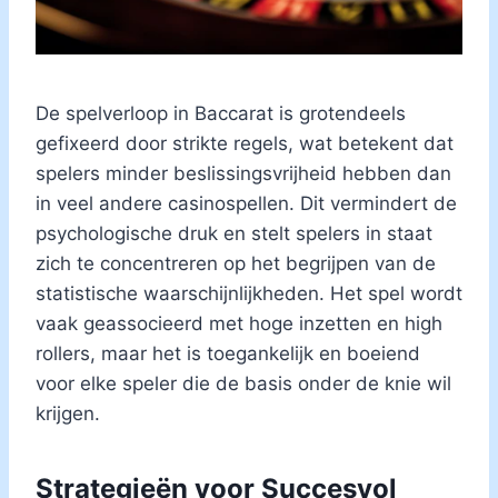
De spelverloop in Baccarat is grotendeels
gefixeerd door strikte regels, wat betekent dat
spelers minder beslissingsvrijheid hebben dan
in veel andere casinospellen. Dit vermindert de
psychologische druk en stelt spelers in staat
zich te concentreren op het begrijpen van de
statistische waarschijnlijkheden. Het spel wordt
vaak geassocieerd met hoge inzetten en high
rollers, maar het is toegankelijk en boeiend
voor elke speler die de basis onder de knie wil
krijgen.
Strategieën voor Succesvol