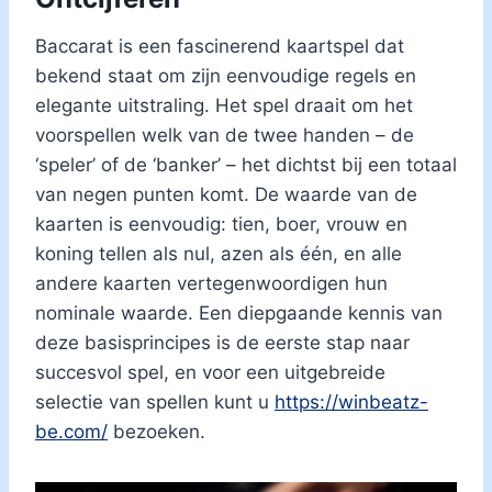
Baccarat is een fascinerend kaartspel dat
bekend staat om zijn eenvoudige regels en
elegante uitstraling. Het spel draait om het
voorspellen welk van de twee handen – de
‘speler’ of de ‘banker’ – het dichtst bij een totaal
van negen punten komt. De waarde van de
kaarten is eenvoudig: tien, boer, vrouw en
koning tellen als nul, azen als één, en alle
andere kaarten vertegenwoordigen hun
nominale waarde. Een diepgaande kennis van
deze basisprincipes is de eerste stap naar
succesvol spel, en voor een uitgebreide
selectie van spellen kunt u
https://winbeatz-
be.com/
bezoeken.