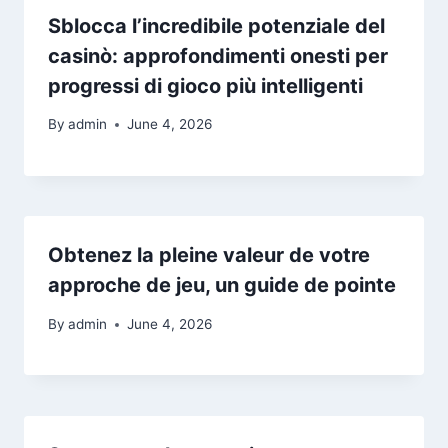
Sblocca l’incredibile potenziale del
casinò: approfondimenti onesti per
progressi di gioco più intelligenti
By
admin
June 4, 2026
Obtenez la pleine valeur de votre
approche de jeu, un guide de pointe
By
admin
June 4, 2026