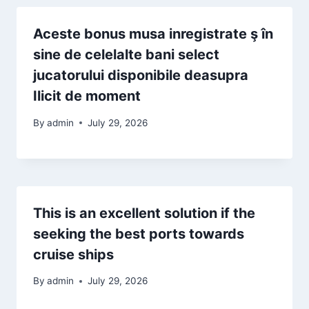
Aceste bonus musa inregistrate ş în
sine de celelalte bani select
jucatorului disponibile deasupra
Ilicit de moment
By
admin
July 29, 2026
This is an excellent solution if the
seeking the best ports towards
cruise ships
By
admin
July 29, 2026