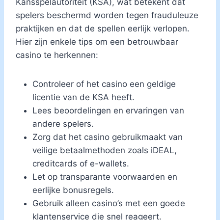
Kansspelautoriteit (KSA), wat betekent dat
spelers beschermd worden tegen frauduleuze
praktijken en dat de spellen eerlijk verlopen.
Hier zijn enkele tips om een betrouwbaar
casino te herkennen:
Controleer of het casino een geldige
licentie van de KSA heeft.
Lees beoordelingen en ervaringen van
andere spelers.
Zorg dat het casino gebruikmaakt van
veilige betaalmethoden zoals iDEAL,
creditcards of e-wallets.
Let op transparante voorwaarden en
eerlijke bonusregels.
Gebruik alleen casino’s met een goede
klantenservice die snel reageert.