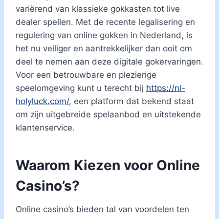
variërend van klassieke gokkasten tot live
dealer spellen. Met de recente legalisering en
regulering van online gokken in Nederland, is
het nu veiliger en aantrekkelijker dan ooit om
deel te nemen aan deze digitale gokervaringen.
Voor een betrouwbare en plezierige
speelomgeving kunt u terecht bij
https://nl-
holyluck.com/
, een platform dat bekend staat
om zijn uitgebreide spelaanbod en uitstekende
klantenservice.
Waarom Kiezen voor Online
Casino’s?
Online casino’s bieden tal van voordelen ten