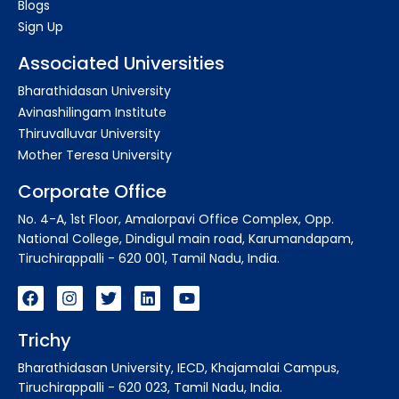
Blogs
Sign Up
Associated Universities
Bharathidasan University
Avinashilingam Institute
Thiruvalluvar University
Mother Teresa University
Corporate Office
No. 4-A, 1st Floor, Amalorpavi Office Complex, Opp.
National College, Dindigul main road, Karumandapam,
Tiruchirappalli - 620 001, Tamil Nadu, India.
Trichy
Bharathidasan University, IECD, Khajamalai Campus,
Tiruchirappalli - 620 023, Tamil Nadu, India.